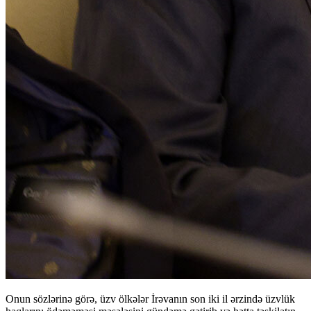
Onun sözlərinə görə, üzv ölkələr İrəvanın son iki il ərzində üzvlük