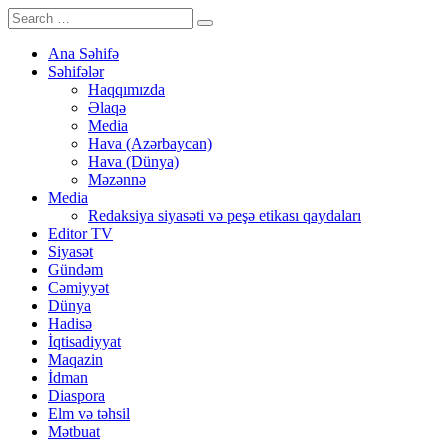
Ana Səhifə
Səhifələr
Haqqımızda
Əlaqə
Media
Hava (Azərbaycan)
Hava (Dünya)
Məzənnə
Media
Redaksiya siyasəti və peşə etikası qaydaları
Editor TV
Siyasət
Gündəm
Cəmiyyət
Dünya
Hadisə
İqtisadiyyat
Maqazin
İdman
Diaspora
Elm və təhsil
Mətbuat