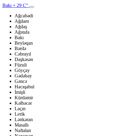
Bakı
+ 29 C°
Ağcabədi
Ağdam
Ağdaş
Ağstafa
Bakı
Beyləqan
Bərdə
Cəbrayıl
Daşkəsən
Füzuli
Göyçay
Gədəbəy
Gəncə
Hacıqabul
İmişli
Kürdəmir
Kəlbəcər
Laçın
Lerik
Lənkəran
Masallı
Naftalan
Naxçıvan