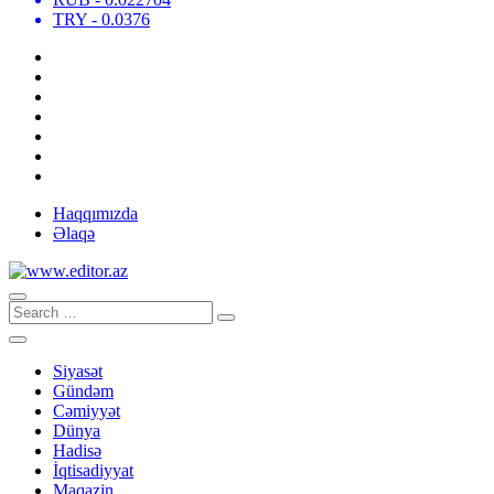
TRY
- 0.0376
Haqqımızda
Əlaqə
Siyasət
Gündəm
Cəmiyyət
Dünya
Hadisə
İqtisadiyyat
Maqazin