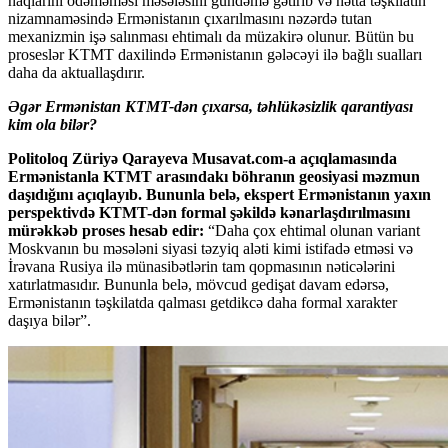
haqlarını ödəməməsi məsələsini gündəmə gətirib və hətta təşkilatın
nizamnaməsində Ermənistanın çıxarılmasını nəzərdə tutan
mexanizmin işə salınması ehtimalı da müzakirə olunur. Bütün bu
proseslər KTMT daxilində Ermənistanın gələcəyi ilə bağlı sualları
daha da aktuallaşdırır.
Əgər Ermənistan KTMT-dən çıxarsa, təhlükəsizlik qarantiyası
kim ola bilər?
Politoloq Züriyə Qarayeva Musavat.com-a açıqlamasında
Ermənistanla KTMT arasındakı böhranın geosiyasi məzmun
daşıdığını açıqlayıb. Bununla belə, ekspert Ermənistanın yaxın
perspektivdə KTMT-dən formal şəkildə kənarlaşdırılmasını
mürəkkəb proses hesab edir:
“Daha çox ehtimal olunan variant
Moskvanın bu məsələni siyasi təzyiq aləti kimi istifadə etməsi və
İrəvana Rusiya ilə münasibətlərin tam qopmasının nəticələrini
xatırlatmasıdır. Bununla belə, mövcud gedişat davam edərsə,
Ermənistanın təşkilatda qalması getdikcə daha formal xarakter
daşıya bilər”.