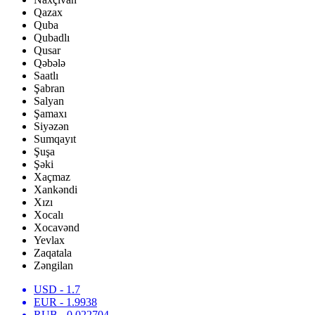
Qazax
Quba
Qubadlı
Qusar
Qəbələ
Saatlı
Şabran
Salyan
Şamaxı
Siyəzən
Sumqayıt
Şuşa
Şəki
Xaçmaz
Xankəndi
Xızı
Xocalı
Xocavənd
Yevlax
Zaqatala
Zəngilan
USD
- 1.7
EUR
- 1.9938
RUB
- 0.022704