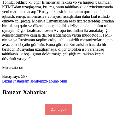
Təhlilçi bildirib ki, əgər Ermənistan faktiki və ya hüquqi baxımdan
KTMT-dən uzaqlaşarsa, bu, regionun təhlükəsizlik arxitekturasında
yeni mərhələ olacaq: “Rusiya öz təsir imkanlarını qorumaq üçün
iqtisadi, enerji, informasiya və siyasi rıçaqlardan daha fəal istifadə
etməyə çalışacaq. Moskva Ermənistanın əsas ticarət tərəfdaşlarından
biri olaraq qalır və ölkənin enerji təhlükəsizliyində də mühüm rol
oynayır. Digər tərəfdən, İrəvan Avropa institutları ilə əməkdaşlığı
genişləndirməyə çalışsa da, bu istiqamətin yaxın müddətdə KTMT-
nin və ya Rusiyanın təqdim etdiyi təhlükəsizlik mexanizmlərini tam
əvəz etməsi çətin görünür. Buna görə də Ermənistan hazırda bir
tərəfdən Rusiyadan uzaqlaşmağa, digər tərəfdən isə yaranacaq
təhlükəsizlik boşluğunu doldurmağa çalışdığı mürəkkəb keçid
dövrünü yaşayır”.
Musavat.com
Baxış sayı:
587
Bizim Instagram səhifəmizə abunə olun
Bənzər Xəbərlər
Daha çox