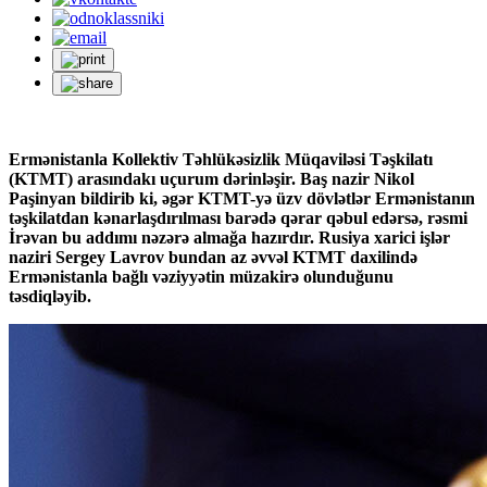
Ermənistanla Kollektiv Təhlükəsizlik Müqaviləsi Təşkilatı
(KTMT) arasındakı uçurum dərinləşir. Baş nazir Nikol
Paşinyan bildirib ki, əgər KTMT-yə üzv dövlətlər Ermənistanın
təşkilatdan kənarlaşdırılması barədə qərar qəbul edərsə, rəsmi
İrəvan bu addımı nəzərə almağa hazırdır. Rusiya xarici işlər
naziri Sergey Lavrov bundan az əvvəl KTMT daxilində
Ermənistanla bağlı vəziyyətin müzakirə olunduğunu
təsdiqləyib.