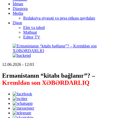
İdman
Diaspora
Media
Redaksiya siyasəti və peşə etikası qaydaları
Digər
Elm və təhsil
Mətbuat
Editor TV
12.06.2026 - 12:03
Ermənistanın “kitabı bağlanır”? –
Kremldən son XƏBƏRDARLIQ