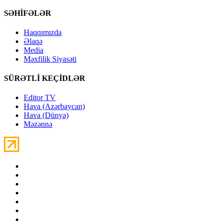
SƏHİFƏLƏR
Haqqımızda
Əlaqə
Media
Məxfilik Siyasəti
SÜRƏTLİ KEÇİDLƏR
Editor TV
Hava (Azərbaycan)
Hava (Dünya)
Məzənnə