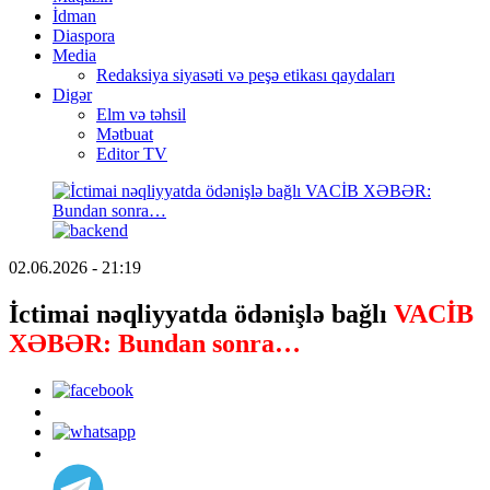
İdman
Diaspora
Media
Redaksiya siyasəti və peşə etikası qaydaları
Digər
Elm və təhsil
Mətbuat
Editor TV
02.06.2026 - 21:19
İctimai nəqliyyatda ödənişlə bağlı
VACİB
XƏBƏR: Bundan sonra…