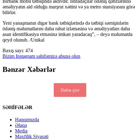
Birbank mobil tətbiqində aktivdir. İstifadəçilər ödəniş qəbzlərində
əməliyyatın aid olduğu marşrut xəttini və ya metro stansiyasını görə
bilirlər.
Yeni yanaşmanın digər bank tətbiqlərində də tətbiqi sərnişinlərin
ödəniş məlumatlarını daha rahat izləməsinə və əməliyyatları daha
asan identifikasiya etməsinə imkan yaradacaq”, – deyə məlumatda
qeyd olunub. /Unikal
Baxış sayı:
474
Bizim Instagram səhifəmizə abunə olun
Bənzər Xəbərlər
Daha çox
SƏHİFƏLƏR
Haqqımızda
Əlaqə
Media
Məxfilik Siyasəti