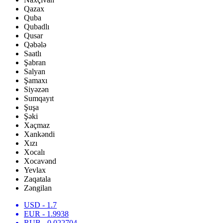
Qazax
Quba
Qubadlı
Qusar
Qəbələ
Saatlı
Şabran
Salyan
Şamaxı
Siyəzən
Sumqayıt
Şuşa
Şəki
Xaçmaz
Xankəndi
Xızı
Xocalı
Xocavənd
Yevlax
Zaqatala
Zəngilan
USD
- 1.7
EUR
- 1.9938
RUB
- 0.022704