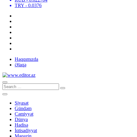
TRY
- 0.0376
Haqqımızda
Əlaqə
Siyasət
Gündəm
Cəmiyyət
Dünya
Hadisə
İqtisadiyyat
Maqazin