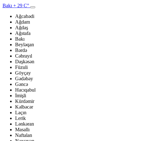
Bakı
+ 29 C°
Ağcabədi
Ağdam
Ağdaş
Ağstafa
Bakı
Beyləqan
Bərdə
Cəbrayıl
Daşkəsən
Füzuli
Göyçay
Gədəbəy
Gəncə
Hacıqabul
İmişli
Kürdəmir
Kəlbəcər
Laçın
Lerik
Lənkəran
Masallı
Naftalan
Naxçıvan