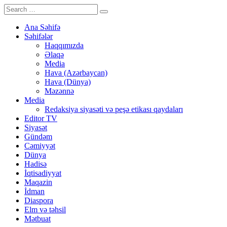
Ana Səhifə
Səhifələr
Haqqımızda
Əlaqə
Media
Hava (Azərbaycan)
Hava (Dünya)
Məzənnə
Media
Redaksiya siyasəti və peşə etikası qaydaları
Editor TV
Siyasət
Gündəm
Cəmiyyət
Dünya
Hadisə
İqtisadiyyat
Maqazin
İdman
Diaspora
Elm və təhsil
Mətbuat