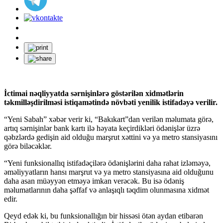
İctimai nəqliyyatda sərnişinlərə göstərilən xidmətlərin
təkmilləşdirilməsi istiqamətində növbəti yenilik istifadəyə verilir.
“Yeni Sabah” xəbər verir ki, “Bakıkart”dan verilən məlumata görə,
artıq sərnişinlər bank kartı ilə həyata keçirdikləri ödənişlər üzrə
qəbzlərdə gedişin aid olduğu marşrut xəttini və ya metro stansiyasını
görə biləcəklər.
“Yeni funksionallıq istifadəçilərə ödənişlərini daha rahat izləməyə,
əməliyyatların hansı marşrut və ya metro stansiyasına aid olduğunu
daha asan müəyyən etməyə imkan verəcək. Bu isə ödəniş
məlumatlarının daha şəffaf və anlaşıqlı təqdim olunmasına xidmət
edir.
Qeyd edək ki, bu funksionallığın bir hissəsi ötən aydan etibarən