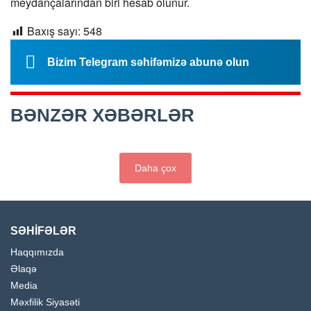
meydançalarından biri hesab olunur.
Baxış sayı:
548
Bizim Telegram səhifəmizə abunə olun
BƏNZƏR XƏBƏRLƏR
Daha çox
SƏHİFƏLƏR
Haqqımızda
Əlaqə
Media
Məxfilik Siyasəti