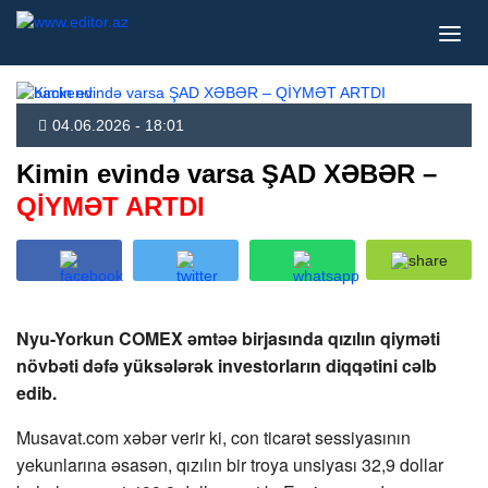
04.06.2026 - 18:01
Kimin evində varsa ŞAD XƏBƏR –
QİYMƏT ARTDI
Nyu-Yorkun COMEX əmtəə birjasında qızılın qiyməti
növbəti dəfə yüksələrək investorların diqqətini cəlb
edib.
Musavat.com xəbər verir ki, con ticarət sessiyasının
yekunlarına əsasən, qızılın bir troya unsiyası 32,9 dollar