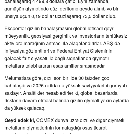
bahalaşaraq 4 499,8 dollara çatıb. Eyni zamanda,
gümüşün qiymətində cüzi geriləmə qeydə alınıb və bir
unsiya üçün 0,19 dollar ucuzlaşaraq 73,5 dollar olub.
Ekspertlər qızılın bahalaşmasını qlobal iqtisadi qeyri-
müəyyənlik, geosiyasi gərginlik və investorların təhlükəsiz
aktivlərə marağının artması ilə əlaqələndirirlər. ABŞ-də
inflyasiya gözləntiləri və Federal Ehtiyat Sisteminin
gələcək faiz siyasəti ilə bağlı siqnallar da qiymətli
metallara tələbi artıran əsas amillər sırasındadır.
Məlumatlara görə, qızıl son bir ildə 30 faizdən çox
bahalaşıb və 2026-cı ildə də yüksək səviyyələrini qoruyub
saxlayır. Analitiklər hesab edirlər ki, qlobal bazarlarda
risklərin davam etməsi halında qızılın qiyməti yaxın aylarda
da yüksək qalacaq.
Qeyd edək ki,
COMEX dünya üzrə qızıl və digər qiymətli
metalların qiymətlərinin formalaşdığı əsas ticarət