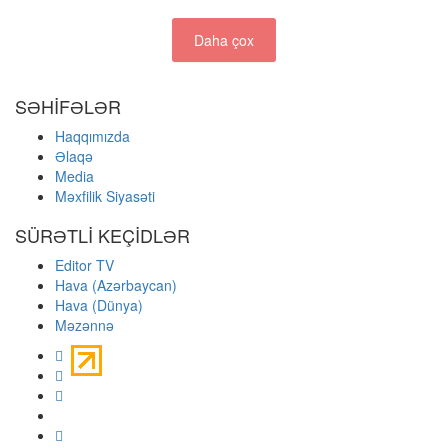
Daha çox
SƏHİFƏLƏR
Haqqımızda
Əlaqə
Media
Məxfilik Siyasəti
SÜRƏTLİ KEÇİDLƏR
Editor TV
Hava (Azərbaycan)
Hava (Dünya)
Məzənnə