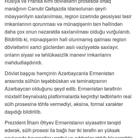
Rusiya və Fransa kimi dövlətlərin prosesdə ortaq
marağının Cənubi Qafqazda idarəolunan qeyri-
müəyyənliyin saxlanılması, region üzərində geosiyasi təsir
imkanlarının qorunması və münaqişənin tam həllindən
daha çox onun nəzarətdə saxlanılması olduğu vurğulanıb.
Bildirilib ki, münaqişənin həll olunmamış qalması region
dövlətlərini xarici güclərdən asılı vəziyyətdə saxlayır,
onların siyasi və təhlükəsizlik manevr imkanlarını
məhdudlaşdırırdı.
Dövlət başçısı həmçinin Azərbaycanla Ermənistan
arasında sülhün təşəbbüskarı və təminatçısının
Azərbaycan olduğunu qeyd edib. Ermənistan tərəfinin
müxtəlif beynəlxalq platformalarda keçirdiyi tədbirlərin real
sülh prosesinə töhfə vermədiyi, əksinə, formal xarakter
daşıdığı bildirilib.
Prezident İlham Əliyev Ermənistanın siyasətini tənqid
edərək, sülh prosesi ilə bağlı hər iki tərəfin ən yüksək
səviyyədə bəyanatlar verdiyi və addımlar atdığı bir şəraitdə