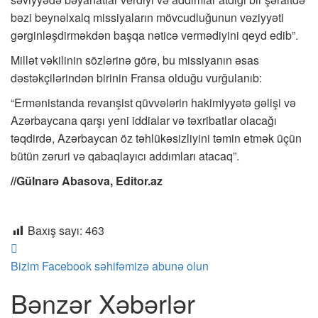
bəzi beynəlxalq missiyaların mövcudluğunun vəziyyəti
gərginləşdirməkdən başqa nəticə vermədiyini qeyd edib”.
Millət vəkilinin sözlərinə görə, bu missiyanın əsas
dəstəkçilərindən birinin Fransa olduğu vurğulanıb:
“Ermənistanda revanşist qüvvələrin hakimiyyətə gəlişi və
Azərbaycana qarşı yeni iddialar və təxribatlar olacağı
təqdirdə, Azərbaycan öz təhlükəsizliyini təmin etmək üçün
bütün zəruri və qabaqlayıcı addımları atacaq”.
//Gülnarə Abasova, Editor.az
Baxış sayı:
463
Bizim Facebook səhifəmizə abunə olun
Bənzər Xəbərlər