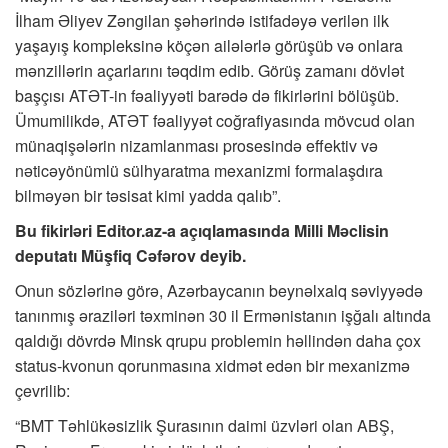
İlham Əliyev Zəngilan şəhərində istifadəyə verilən ilk
yaşayış kompleksinə köçən ailələrlə görüşüb və onlara
mənzillərin açarlarını təqdim edib. Görüş zamanı dövlət
başçısı ATƏT-in fəaliyyəti barədə də fikirlərini bölüşüb.
Ümumilikdə, ATƏT fəaliyyət coğrafiyasında mövcud olan
münaqişələrin nizamlanması prosesində effektiv və
nəticəyönümlü sülhyaratma mexanizmi formalaşdıra
bilməyən bir təsisat kimi yadda qalıb”.
Bu fikirləri Editor.az-a açıqlamasında Milli Məclisin
deputatı Müşfiq Cəfərov deyib.
Onun sözlərinə görə, Azərbaycanın beynəlxalq səviyyədə
tanınmış əraziləri təxminən 30 il Ermənistanın işğalı altında
qaldığı dövrdə Minsk qrupu problemin həllindən daha çox
status-kvonun qorunmasına xidmət edən bir mexanizmə
çevrilib:
“BMT Təhlükəsizlik Şurasının daimi üzvləri olan ABŞ,