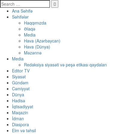
Ana Səhifə
Səhifələr
Haqqımızda
Əlaqə
Media
Hava (Azərbaycan)
Hava (Dünya)
Məzənnə
Media
Redaksiya siyasəti və peşə etikası qaydaları
Editor TV
Siyasət
Gündəm
Cəmiyyət
Dünya
Hadisə
İqtisadiyyat
Maqazin
İdman
Diaspora
Elm və təhsil