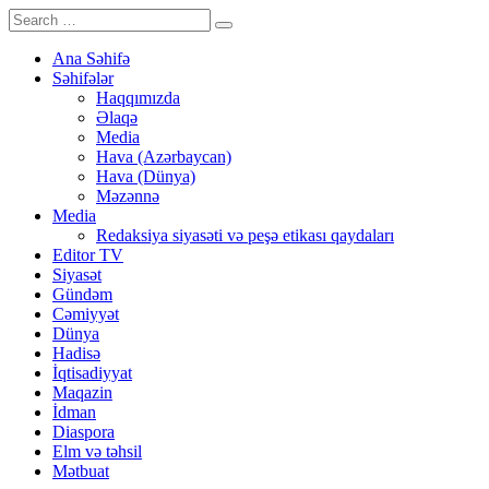
Ana Səhifə
Səhifələr
Haqqımızda
Əlaqə
Media
Hava (Azərbaycan)
Hava (Dünya)
Məzənnə
Media
Redaksiya siyasəti və peşə etikası qaydaları
Editor TV
Siyasət
Gündəm
Cəmiyyət
Dünya
Hadisə
İqtisadiyyat
Maqazin
İdman
Diaspora
Elm və təhsil
Mətbuat