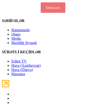
Daha çox
SƏHİFƏLƏR
Haqqımızda
Əlaqə
Media
Məxfilik Siyasəti
SÜRƏTLİ KEÇİDLƏR
Editor TV
Hava (Azərbaycan)
Hava (Dünya)
Məzənnə