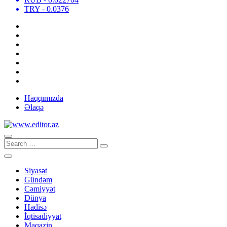
TRY
- 0.0376
Haqqımızda
Əlaqə
Siyasət
Gündəm
Cəmiyyət
Dünya
Hadisə
İqtisadiyyat
Maqazin