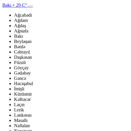
Bakı
+ 29 C°
Ağcabədi
Ağdam
Ağdaş
Ağstafa
Bakı
Beyləqan
Bərdə
Cəbrayıl
Daşkəsən
Füzuli
Göyçay
Gədəbəy
Gəncə
Hacıqabul
İmişli
Kürdəmir
Kəlbəcər
Laçın
Lerik
Lənkəran
Masallı
Naftalan
Naxçıvan