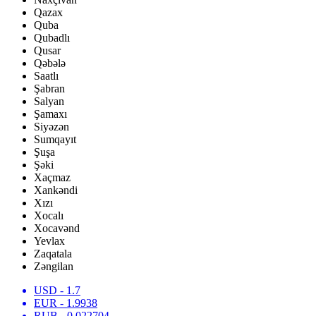
Qazax
Quba
Qubadlı
Qusar
Qəbələ
Saatlı
Şabran
Salyan
Şamaxı
Siyəzən
Sumqayıt
Şuşa
Şəki
Xaçmaz
Xankəndi
Xızı
Xocalı
Xocavənd
Yevlax
Zaqatala
Zəngilan
USD
- 1.7
EUR
- 1.9938
RUB
- 0.022704