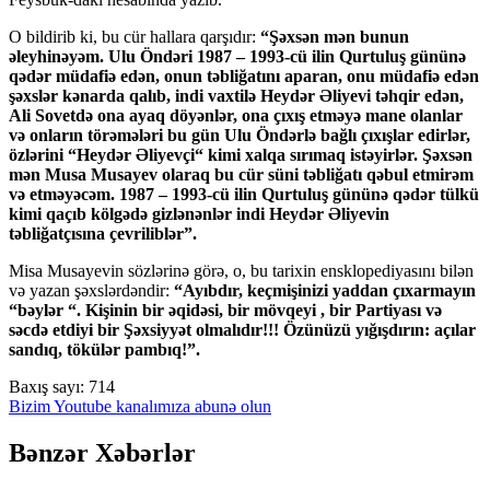
O bildirib ki, bu cür hallara qarşıdır:
“Şəxsən mən bunun
əleyhinəyəm. Ulu Öndəri 1987 – 1993-cü ilin Qurtuluş gününə
qədər müdafiə edən, onun təbliğatını aparan, onu müdafiə edən
şəxslər kənarda qalıb, indi vaxtilə Heydər Əliyevi təhqir edən,
Ali Sovetdə ona ayaq döyənlər, ona çıxış etməyə mane olanlar
və onların törəmələri bu gün Ulu Öndərlə bağlı çıxışlar edirlər,
özlərini “Heydər Əliyevçi“ kimi xalqa sırımaq istəyirlər. Şəxsən
mən Musa Musayev olaraq bu cür süni təbliğatı qəbul etmirəm
və etməyəcəm. 1987 – 1993-cü ilin Qurtuluş gününə qədər tülkü
kimi qaçıb kölgədə gizlənənlər indi Heydər Əliyevin
təbliğatçısına çevriliblər”.
Misa Musayevin sözlərinə görə, o, bu tarixin ensklopediyasını bilən
və yazan şəxslərdəndir:
“Ayıbdır, keçmişinizi yaddan çıxarmayın
“bəylər “. Kişinin bir əqidəsi, bir mövqeyi , bir Partiyası və
səcdə etdiyi bir Şəxsiyyət olmalıdır!!! Özünüzü yığışdırın: açılar
sandıq, tökülər pambıq!”.
Baxış sayı:
714
Bizim Youtube kanalımıza abunə olun
Bənzər Xəbərlər