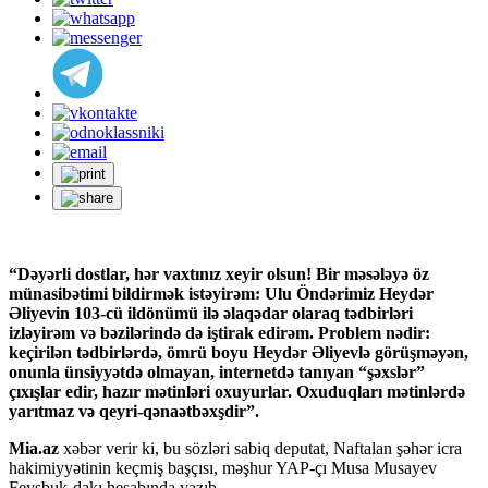
“Dəyərli dostlar, hər vaxtınız xeyir olsun! Bir məsələyə öz
münasibətimi bildirmək istəyirəm: Ulu Öndərimiz Heydər
Əliyevin 103-cü ildönümü ilə əlaqədar olaraq tədbirləri
izləyirəm və bəzilərində də iştirak edirəm. Problem nədir:
keçirilən tədbirlərdə, ömrü boyu Heydər Əliyevlə görüşməyən,
onunla ünsiyyətdə olmayan, internetdə tanıyan “şəxslər”
çıxışlar edir, hazır mətinləri oxuyurlar. Oxuduqları mətinlərdə
yarıtmaz və qeyri-qənaətbəxşdir”.
Mia.az
xəbər verir ki, bu sözləri sabiq deputat, Naftalan şəhər icra
hakimiyyətinin keçmiş başçısı, məşhur YAP-çı Musa Musayev
Feysbuk-dakı hesabında yazıb.