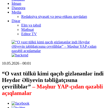
İdman
Diaspora
Media
Redaksiya siyasəti və peşə etikası qaydaları
Digər
Elm və təhsil
Mətbuat
Editor TV
10.05.2026 - 00:01
“O vaxt tülkü kimi qaçıb gizlənənlər indi
Heydər Əliyevin təbliğatçısına
çevriliblər”
– Məşhur YAP-çıdan qəzəbli
açıqlamalar