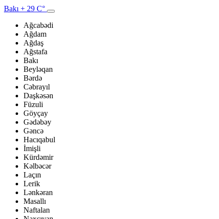
Bakı
+ 29 C°
Ağcabədi
Ağdam
Ağdaş
Ağstafa
Bakı
Beyləqan
Bərdə
Cəbrayıl
Daşkəsən
Füzuli
Göyçay
Gədəbəy
Gəncə
Hacıqabul
İmişli
Kürdəmir
Kəlbəcər
Laçın
Lerik
Lənkəran
Masallı
Naftalan
Naxçıvan