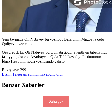
Yeni təyinatla Əli Nəbiyev bu vəzifədə Balarəhim Mirzəağa oğlu
Quliyevi əvəz edib.
Qeyd edək ki, Əli Nəbiyev bu təyinata qədər agentliyin tabeliyində
fəaliyyət göstərən Azərbaycan Qida Təhlükəsizliyi İnstitutunun
İdarə Heyətinin sədri vəzifəsində çalışıb.
Baxış sayı:
299
Bizim Telegram səhifəmizə abunə olun
Bənzər Xəbərlər
Daha çox