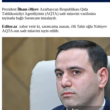
Prezident
İlham Əliyev
Azərbaycan Respublikası Qida
Təhlükəsizliyi Agentliyinin (AQTA) sədr müavini vəzifəsinə
təyinatla bağlı Sərəncam imzalayıb.
Editor.az
xəbər verir ki, sərəncama əsasən, Əli Tahir oğlu Nəbiyev
AQTA-nın sədr müavini təyin edilib.