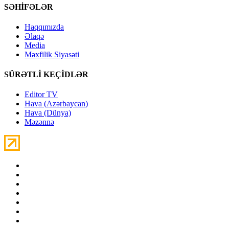
SƏHİFƏLƏR
Haqqımızda
Əlaqə
Media
Məxfilik Siyasəti
SÜRƏTLİ KEÇİDLƏR
Editor TV
Hava (Azərbaycan)
Hava (Dünya)
Məzənnə