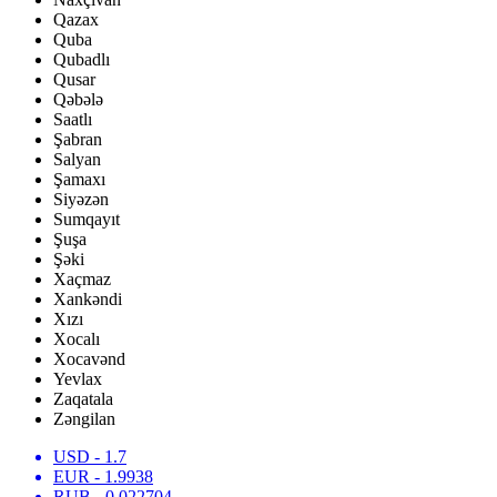
Qazax
Quba
Qubadlı
Qusar
Qəbələ
Saatlı
Şabran
Salyan
Şamaxı
Siyəzən
Sumqayıt
Şuşa
Şəki
Xaçmaz
Xankəndi
Xızı
Xocalı
Xocavənd
Yevlax
Zaqatala
Zəngilan
USD
- 1.7
EUR
- 1.9938
RUB
- 0.022704