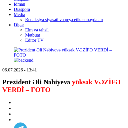
İdman
Diaspora
Media
Redaksiya siyasəti və peşə etikası qaydaları
Digər
Elm və təhsil
Mətbuat
Editor TV
06.07.2026 - 13:41
Prezident Əli Nəbiyevə
yüksək VƏZİFƏ
VERDİ – FOTO