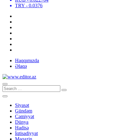
TRY
- 0.0376
Haqqımızda
Əlaqə
Siyasət
Gündəm
Cəmiyyət
Dünya
Hadisə
İqtisadiyyat
Maqazin