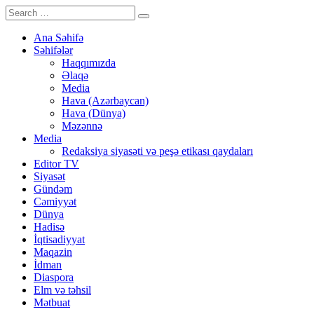
Ana Səhifə
Səhifələr
Haqqımızda
Əlaqə
Media
Hava (Azərbaycan)
Hava (Dünya)
Məzənnə
Media
Redaksiya siyasəti və peşə etikası qaydaları
Editor TV
Siyasət
Gündəm
Cəmiyyət
Dünya
Hadisə
İqtisadiyyat
Maqazin
İdman
Diaspora
Elm və təhsil
Mətbuat