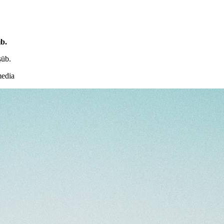
b.
şüb.
media