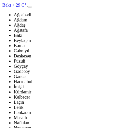
Bakı
+ 29 C°
Ağcabədi
Ağdam
Ağdaş
Ağstafa
Bakı
Beyləqan
Bərdə
Cəbrayıl
Daşkəsən
Füzuli
Göyçay
Gədəbəy
Gəncə
Hacıqabul
İmişli
Kürdəmir
Kəlbəcər
Laçın
Lerik
Lənkəran
Masallı
Naftalan
Naxçıvan