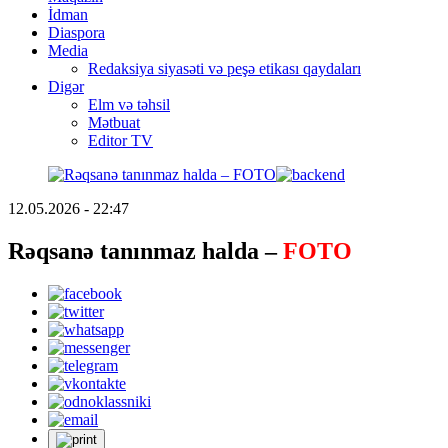
İdman
Diaspora
Media
Redaksiya siyasəti və peşə etikası qaydaları
Digər
Elm və təhsil
Mətbuat
Editor TV
12.05.2026 - 22:47
Rəqsanə tanınmaz halda –
FOTO