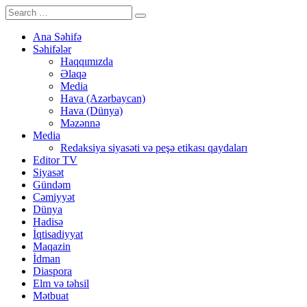
Ana Səhifə
Səhifələr
Haqqımızda
Əlaqə
Media
Hava (Azərbaycan)
Hava (Dünya)
Məzənnə
Media
Redaksiya siyasəti və peşə etikası qaydaları
Editor TV
Siyasət
Gündəm
Cəmiyyət
Dünya
Hadisə
İqtisadiyyat
Maqazin
İdman
Diaspora
Elm və təhsil
Mətbuat