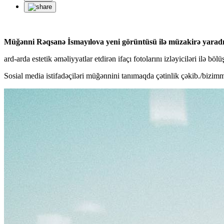
Müğənni Rəqsanə İsmayılova yeni görüntüsü ilə müzakirə yaradı
ard-arda estetik əməliyyatlar etdirən ifaçı fotolarını izləyiciləri ilə bölü
Sosial media istifadəçiləri müğənnini tanımaqda çətinlik çəkib./bizim