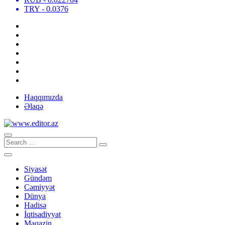
TRY
- 0.0376
Haqqımızda
Əlaqə
Siyasət
Gündəm
Cəmiyyət
Dünya
Hadisə
İqtisadiyyat
Maqazin