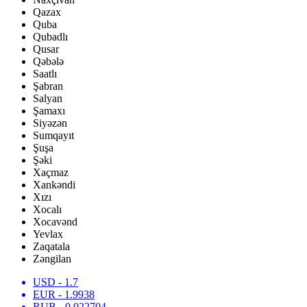
Qazax
Quba
Qubadlı
Qusar
Qəbələ
Saatlı
Şabran
Salyan
Şamaxı
Siyəzən
Sumqayıt
Şuşa
Şəki
Xaçmaz
Xankəndi
Xızı
Xocalı
Xocavənd
Yevlax
Zaqatala
Zəngilan
USD
- 1.7
EUR
- 1.9938
RUB
- 0.022704