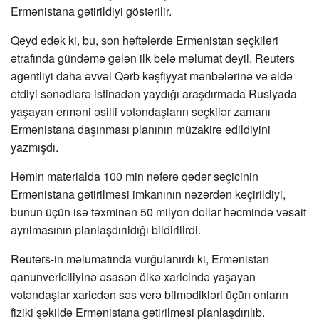
Ermənistana gətirildiyi göstərilir.
Qeyd edək ki, bu, son həftələrdə Ermənistan seçkiləri
ətrafında gündəmə gələn ilk belə məlumat deyil. Reuters
agentliyi daha əvvəl Qərb kəşfiyyat mənbələrinə və əldə
etdiyi sənədlərə istinadən yaydığı araşdırmada Rusiyada
yaşayan erməni əsilli vətəndaşların seçkilər zamanı
Ermənistana daşınması planının müzakirə edildiyini
yazmışdı.
Həmin materialda 100 min nəfərə qədər seçicinin
Ermənistana gətirilməsi imkanının nəzərdən keçirildiyi,
bunun üçün isə təxminən 50 milyon dollar həcmində vəsait
ayrılmasının planlaşdırıldığı bildirilirdi.
Reuters-in məlumatında vurğulanırdı ki, Ermənistan
qanunvericiliyinə əsasən ölkə xaricində yaşayan
vətəndaşlar xaricdən səs verə bilmədikləri üçün onların
fiziki şəkildə Ermənistana gətirilməsi planlaşdırılıb.