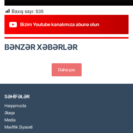
Baxış sayı:
535
Bizim Youtube kanalımıza abunə olun
BƏNZƏR XƏBƏRLƏR
Daha çox
SƏHİFƏLƏR
Haqqımızda
Əlaqə
Media
Məxfilik Siyasəti