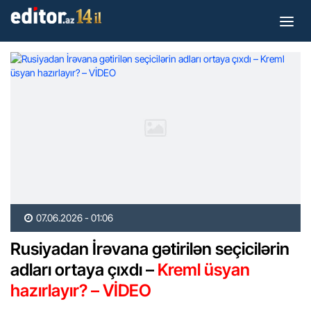
07.06.2026 - 01:06
Rusiyadan İrəvana gətirilən seçicilərin
adları ortaya çıxdı –
Kreml üsyan
hazırlayır? – VİDEO