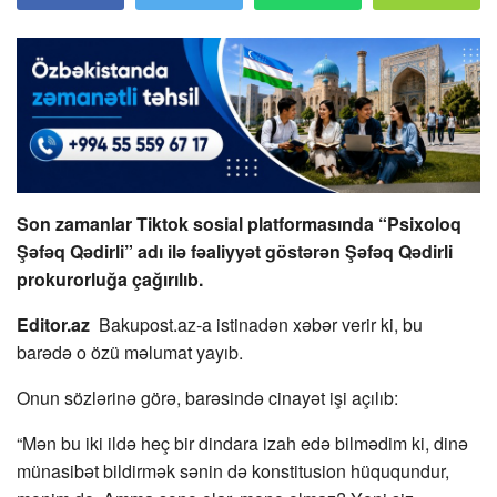
Son zamanlar Tiktok sosial platformasında “Psixoloq
Şəfəq Qədirli” adı ilə fəaliyyət göstərən Şəfəq Qədirli
prokurorluğa çağırılıb.
Editor.az
Bakupost.az-a istinadən xəbər verir ki, bu
barədə o özü məlumat yayıb.
Onun sözlərinə görə, barəsində cinayət işi açılıb:
“Mən bu iki ildə heç bir dindara izah edə bilmədim ki, dinə
münasibət bildirmək sənin də konstitusion hüququndur,