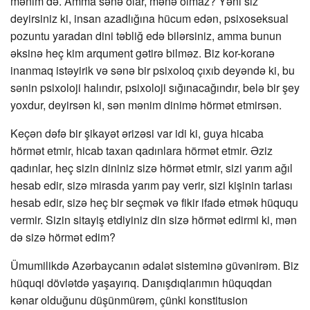
mənim də. Amma sənə olar, mənə olmaz? Yəni siz
deyirsiniz ki, insan azadlığına hücum edən, psixoseksual
pozuntu yaradan dini təbliğ edə bilərsiniz, amma bunun
əksinə heç kim arqument gətirə bilməz. Biz kor-koranə
inanmaq istəyirik və sənə bir psixoloq çıxıb deyəndə ki, bu
sənin psixoloji halındır, psixoloji sığınacağındır, belə bir şey
yoxdur, deyirsən ki, sən mənim dinimə hörmət etmirsən.
Keçən dəfə bir şikayət ərizəsi var idi ki, guya hicaba
hörmət etmir, hicab taxan qadınlara hörmət etmir. Əziz
qadınlar, heç sizin dininiz sizə hörmət etmir, sizi yarım ağıl
hesab edir, sizə mirasda yarım pay verir, sizi kişinin tarlası
hesab edir, sizə heç bir seçmək və fikir ifadə etmək hüququ
vermir. Sizin sitayiş etdiyiniz din sizə hörmət edirmi ki, mən
də sizə hörmət edim?
Ümumilikdə Azərbaycanın ədalət sisteminə güvənirəm. Biz
hüquqi dövlətdə yaşayırıq. Danışdıqlarımın hüquqdan
kənar olduğunu düşünmürəm, çünki konstitusion