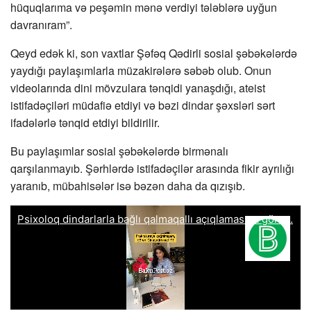
hüquqlarıma və peşəmin mənə verdiyi tələblərə uyğun
davranıram”.
Qeyd edək ki, son vaxtlar Şəfəq Qədirli sosial şəbəkələrdə
yaydığı paylaşımlarla müzakirələrə səbəb olub. Onun
videolarında dini mövzulara tənqidi yanaşdığı, ateist
istifadəçiləri müdafiə etdiyi və bəzi dindar şəxsləri sərt
ifadələrlə tənqid etdiyi bildirilir.
Bu paylaşımlar sosial şəbəkələrdə birmənalı
qarşılanmayıb. Şərhlərdə istifadəçilər arasında fikir ayrılığı
yaranıb, mübahisələr isə bəzən daha da qızışıb.