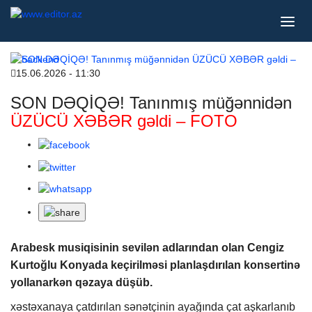
15.06.2026 - 11:30
SON DƏQİQƏ! Tanınmış müğənnidən
ÜZÜCÜ XƏBƏR gəldi – FOTO
Arabesk musiqisinin sevilən adlarından olan Cengiz
Kurtoğlu Konyada keçirilməsi planlaşdırılan konsertinə
yollanarkən qəzaya düşüb.
xəstəxanaya çatdırılan sənətçinin ayağında çat aşkarlanıb