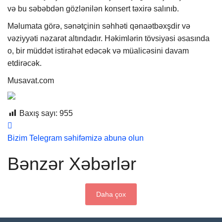
və bu səbəbdən gözlənilən konsert təxirə salınıb.
Məlumata görə, sənətçinin səhhəti qənaətbəxşdir və
vəziyyəti nəzarət altındadır. Həkimlərin tövsiyəsi əsasında
o, bir müddət istirahət edəcək və müalicəsini davam
etdirəcək.
Musavat.com
Baxış sayı:
955
Bizim Telegram səhifəmizə abunə olun
Bənzər Xəbərlər
Daha çox