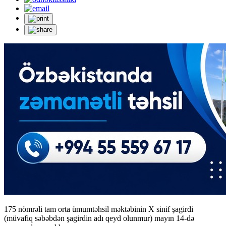
175 nömrəli tam orta ümumtəhsil məktəbinin X sinif şagirdi
(müvafiq səbəbdən şagirdin adı qeyd olunmur) mayın 14-də