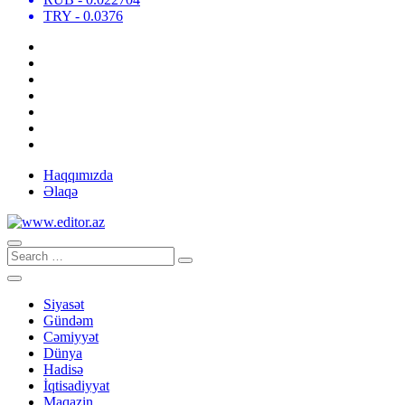
TRY
- 0.0376
Haqqımızda
Əlaqə
Siyasət
Gündəm
Cəmiyyət
Dünya
Hadisə
İqtisadiyyat
Maqazin