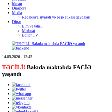
İdman
Diaspora
Media
Redaksiya siyasəti və peşə etikası qaydaları
Digər
Elm və təhsil
Mətbuat
Editor TV
14.05.2026 - 12:45
TƏCİLİ!
Bakıda məktəbdə FACİƏ
yaşandı