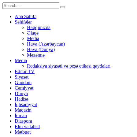
Ana Səhifə
Səhifələr
Haqqımızda
Əlaqə
Media
Hava (Azərbaycan)
Hava (Dünya)
Məzənnə
Media
Redaksiya siyasəti və peşə etikası qaydaları
Editor TV
Siyasət
Gündəm
Cəmiyyət
Dünya
Hadisə
İqtisadiyyat
Maqazin
İdman
Diaspora
Elm və təhsil
Mətbuat