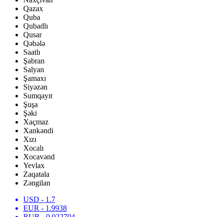
Qazax
Quba
Qubadlı
Qusar
Qəbələ
Saatlı
Şabran
Salyan
Şamaxı
Siyəzən
Sumqayıt
Şuşa
Şəki
Xaçmaz
Xankəndi
Xızı
Xocalı
Xocavənd
Yevlax
Zaqatala
Zəngilan
USD
- 1.7
EUR
- 1.9938
RUB
- 0.022704