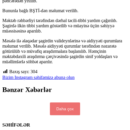
pəncərədən yıxılıb.
Bununla bağlı BŞTİ-dən məlumat verilib.
Məktəb rəhbərliyi tərəfindən dərhal təcili-tibbi yardım çağırılıb.
Şagirdə ilkin tibbi yardım göstərilib və müayinə üçün səhiyyə
müəssisəsinə aparılıb.
Məsələ ilə əlaqədar şagirdin valideynlərinə və aidiyyəti qurumlara
məlumat verilib. Məsələ aidiyyəti qurumlar tərəfindən nəzarətə
götürülüb və müvafiq araşdırmalara başlanılıb. Həmçinin
məktəbdaxili araşdırma çərçivəsində şagirdin sinif yoldaşları və
müəllimlərlə söhbət aparılır.
Baxış sayı:
304
Bizim Instagram səhifəmizə abunə olun
Bənzər Xəbərlər
Daha çox
SƏHİFƏLƏR