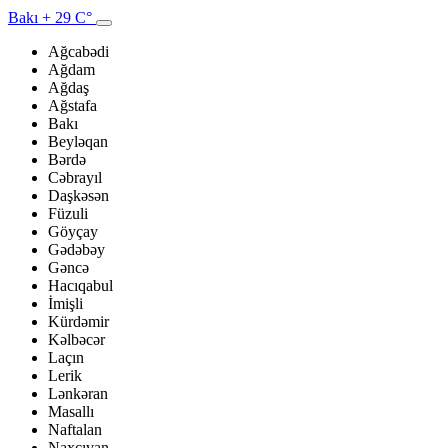
Bakı
+ 29 C°
Ağcabədi
Ağdam
Ağdaş
Ağstafa
Bakı
Beyləqan
Bərdə
Cəbrayıl
Daşkəsən
Füzuli
Göyçay
Gədəbəy
Gəncə
Hacıqabul
İmişli
Kürdəmir
Kəlbəcər
Laçın
Lerik
Lənkəran
Masallı
Naftalan
Naxçıvan