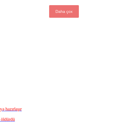
Daha çox
ə hazırlaşır
 öldürdü