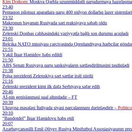
Kim Dotkom:
Moskva Qərblə uzunmüddətli qarşıdurmaya hazırlaşmal
23:40
Pentaqon pilotsuz aparatlara qarşı 400 milyon dollarlıq lazer sistemləri 
23:32
Makronun bəyanatı Rusiyada sərt reaksiyaya səbəb oldu
23:30
Zelenski Donbas cəbhəsindəki vəziyyətlə bağlı son durumu açıqladı
23:01
Belçika NATO missiyası çərçivəsində Qrenlandiyaya hərbçilər göndə
21:51
Vəkil İlqar Həmidov həbs edildi
21:50
ABŞ Senatı Rusiyaya qarşı sanksiyaların sərtləşdirilməsini təsdiqlədi
21:38
Polşa prezidenti Zelenskiyə sərt şərtlər irəli sürdü
21:16
Zelenski prezident kimi ilk dəfə Serbiyaya səfər edib
20:46
Aİ-nin genişlənməsi sual altındadır – FT
20:39
Ukrayna məsələsi İtaliyada siyasi parçalanmanı dərinləşdirir –
Politico
20:10
“Bandotdel” İlqar Həmidovu həbs etdi
20:07
Azərbaycanəsilli Emil Əliyev Rusiya Minifutbol Assosiasiyasının prezi