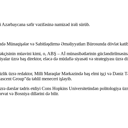
Azərbaycana səfir vəzifəsinə namizəd irəli sürüb.
 Münaqişələr və Sabitləşdirmə Əməliyyatları Bürosunda dövlət katibin
kçisinin müavini kimi, o, ABŞ – Aİ münasibətlərinin gücləndirilməsin
alar üzrə baş direktor, eləcə də müdafiə siyasəti və strategiyası üzrə d
lik üzrə redaktor, Milli Maraqlar Mərkəzində baş elmi işçi və Dəniz Tə
ascent Group”da təhlil meneceri işləyib.
zrə dərslər tədris etdiyi Cons Hopkins Universitetindən politologiya üz
rvat və Bosniya dillərini də bilir.