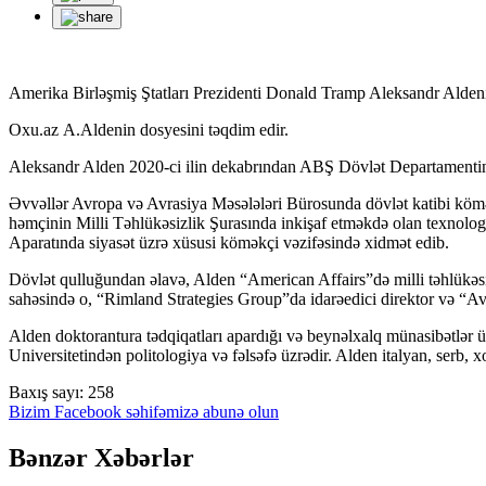
Amerika Birləşmiş Ştatları Prezidenti Donald Tramp Aleksandr Aldeni 
Oxu.az A.Aldenin dosyesini təqdim edir.
Aleksandr Alden 2020-ci ilin dekabrından ABŞ Dövlət Departamentində
Əvvəllər Avropa və Avrasiya Məsələləri Bürosunda dövlət katibi kömə
həmçinin Milli Təhlükəsizlik Şurasında inkişaf etməkdə olan texnologiy
Aparatında siyasət üzrə xüsusi köməkçi vəzifəsində xidmət edib.
Dövlət qulluğundan əlavə, Alden “American Affairs”də milli təhlükəsiz
sahəsində o, “Rimland Strategies Group”da idarəedici direktor və “Av
Alden doktorantura tədqiqatları apardığı və beynəlxalq münasibətlər ü
Universitetindən politologiya və fəlsəfə üzrədir. Alden italyan, serb, xo
Baxış sayı:
258
Bizim Facebook səhifəmizə abunə olun
Bənzər Xəbərlər