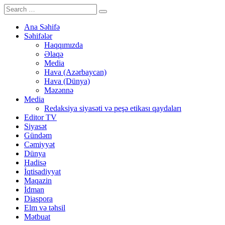
Ana Səhifə
Səhifələr
Haqqımızda
Əlaqə
Media
Hava (Azərbaycan)
Hava (Dünya)
Məzənnə
Media
Redaksiya siyasəti və peşə etikası qaydaları
Editor TV
Siyasət
Gündəm
Cəmiyyət
Dünya
Hadisə
İqtisadiyyat
Maqazin
İdman
Diaspora
Elm və təhsil
Mətbuat