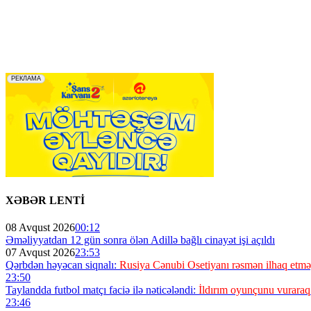
XƏBƏR LENTİ
08 Avqust 2026
00:12
Əməliyyatdan 12 gün sonra ölən Adillə bağlı cinayət işi açıldı
07 Avqust 2026
23:53
Qərbdən həyəcan siqnalı:
Rusiya Cənubi Osetiyanı rəsmən ilhaq etməy
23:50
Taylandda futbol matçı faciə ilə nəticələndi:
İldırım oyunçunu vuraraq
23:46