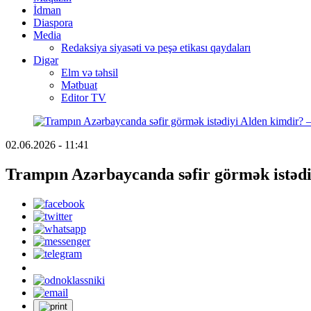
İdman
Diaspora
Media
Redaksiya siyasəti və peşə etikası qaydaları
Digər
Elm və təhsil
Mətbuat
Editor TV
02.06.2026 - 11:41
Trampın Azərbaycanda səfir görmək istəd