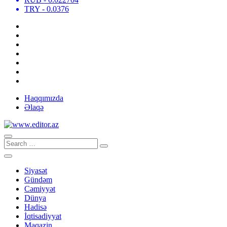
TRY
- 0.0376
Haqqımızda
Əlaqə
Siyasət
Gündəm
Cəmiyyət
Dünya
Hadisə
İqtisadiyyat
Maqazin