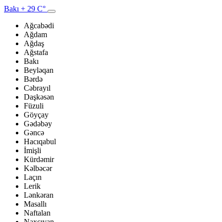
Bakı
+ 29 C°
Ağcabədi
Ağdam
Ağdaş
Ağstafa
Bakı
Beyləqan
Bərdə
Cəbrayıl
Daşkəsən
Füzuli
Göyçay
Gədəbəy
Gəncə
Hacıqabul
İmişli
Kürdəmir
Kəlbəcər
Laçın
Lerik
Lənkəran
Masallı
Naftalan
Naxçıvan