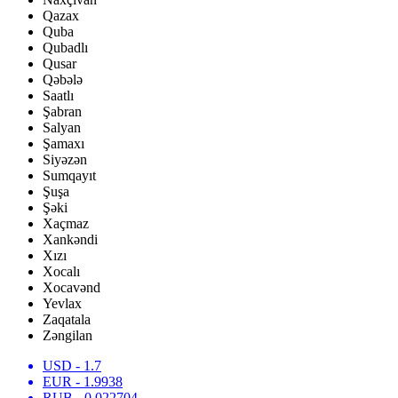
Qazax
Quba
Qubadlı
Qusar
Qəbələ
Saatlı
Şabran
Salyan
Şamaxı
Siyəzən
Sumqayıt
Şuşa
Şəki
Xaçmaz
Xankəndi
Xızı
Xocalı
Xocavənd
Yevlax
Zaqatala
Zəngilan
USD
- 1.7
EUR
- 1.9938
RUB
- 0.022704