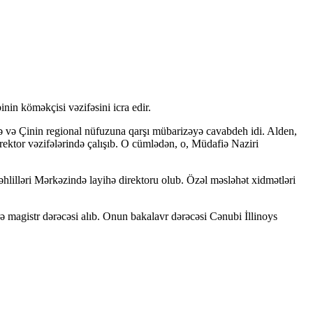
in köməkçisi vəzifəsini icra edir.
ə və Çinin regional nüfuzuna qarşı mübarizəyə cavabdeh idi. Alden,
irektor vəzifələrində çalışıb. O cümlədən, o, Müdafiə Naziri
hlilləri Mərkəzində layihə direktoru olub. Özəl məsləhət xidmətləri
rə magistr dərəcəsi alıb. Onun bakalavr dərəcəsi Cənubi İllinoys