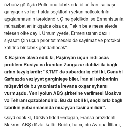
üzbəüz görüşdə Putin onu təbrik edə bilər. İran isə başı
qarışıqdır və hər halda seçkilərin yekun nəticələrinin
açıqlanmasının tərəfdarıdır. Çinə gəldikdə isə Ermənistanla
münasibətləri inkişafda olsa da, Pekin belə məsələlərdə
tələsən ölkə deyil. Ümumiyyətlə, Ermənistanın daxili
siyasəti Çin üçün prioritet məsələ də sayılmaz və protokol
xatirinə bir təbrik göndəriləcək”.
X.Bəşirov əlavə edib ki, Paşinyan üçün indi əsas
problem Rusiya və İrandan Zəngəzur dəhlizi ilə bağlı
artan təzyiqlərdir: “KTMT də xəbərdarlıq etdi ki, Cənubi
Qafqazda vəziyyət gərginləşə bilər. İran ali rəhbərinin
müşaviri də bu yaxınlarda İrəvana oxşar eyhamı
vurmuşdu. Yəni yolun ABŞ şirkətinə verilməsi Moskva
və Tehranı qəzəbləndirib. Bu da təbii ki, seçkilərlə bağlı
təbrikin yubanmasında müəyyən təsir amilidir”.
Qeyd edək ki, Türkiyə lideri Ərdoğan, Fransa prezidenti
Makron, ABŞ dövlət katibi Rubio, həmçinin Avropa İttifaqı,