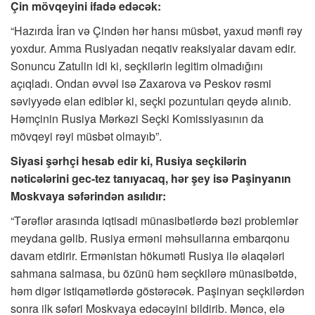
Çin mövqeyini ifadə edəcək:
“Hazırda İran və Çindən hər hansı müsbət, yaxud mənfi rəy
yoxdur. Amma Rusiyadan neqativ reaksiyalar davam edir.
Sonuncu Zatulin idi ki, seçkilərin legitim olmadığını
açıqladı. Ondan əvvəl isə Zaxarova və Peskov rəsmi
səviyyədə elan ediblər ki, seçki pozuntuları qeydə alınıb.
Həmçinin Rusiya Mərkəzi Seçki Komissiyasının da
mövqeyi rəyi müsbət olmayıb”.
Siyasi şərhçi hesab edir ki, Rusiya seçkilərin
nəticələrini gec-tez tanıyacaq, hər şey isə Paşinyanın
Moskvaya səfərindən asılıdır:
“Tərəflər arasında iqtisadi münasibətlərdə bəzi problemlər
meydana gəlib. Rusiya erməni məhsullarına embarqonu
davam etdirir. Ermənistan hökuməti Rusiya ilə əlaqələri
sahmana salmasa, bu özünü həm seçkilərə münasibətdə,
həm digər istiqamətlərdə göstərəcək. Paşinyan seçkilərdən
sonra ilk səfəri Moskvaya edəcəyini bildirib. Məncə, elə