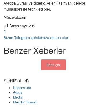
Avropa Şurası və digər ölkələr Paşinyanı qələbə
münasibəti ilə təbrik ediblər.
Müsavat.com
Baxış sayı:
295
Bizim Telegram səhifəmizə abunə olun
Bənzər Xəbərlər
Daha çox
SƏHİFƏLƏR
Haqqımızda
Əlaqə
Media
Məxfilik Siyasəti