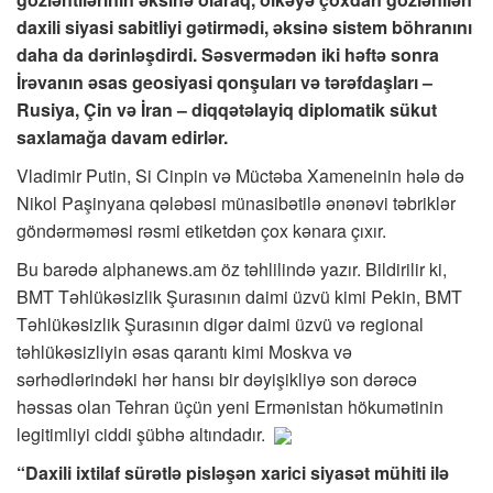
daxili siyasi sabitliyi gətirmədi, əksinə sistem böhranını
daha da dərinləşdirdi. Səsvermədən iki həftə sonra
İrəvanın əsas geosiyasi qonşuları və tərəfdaşları –
Rusiya, Çin və İran – diqqətəlayiq diplomatik sükut
saxlamağa davam edirlər.
Vladimir Putin, Si Cinpin və Müctəba Xameneinin hələ də
Nikol Paşinyana qələbəsi münasibətilə ənənəvi təbriklər
göndərməməsi rəsmi etiketdən çox kənara çıxır.
Bu barədə alphanews.am öz təhlilində yazır. Bildirilir ki,
BMT Təhlükəsizlik Şurasının daimi üzvü kimi Pekin, BMT
Təhlükəsizlik Şurasının digər daimi üzvü və regional
təhlükəsizliyin əsas qarantı kimi Moskva və
sərhədlərindəki hər hansı bir dəyişikliyə son dərəcə
həssas olan Tehran üçün yeni Ermənistan hökumətinin
legitimliyi ciddi şübhə altındadır.
“Daxili ixtilaf sürətlə pisləşən xarici siyasət mühiti ilə