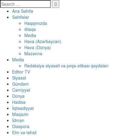
Ana Səhifə
Səhifələr
Haqqımızda
Əlaqə
Media
Hava (Azərbaycan)
Hava (Dünya)
Məzənnə
Media
Redaksiya siyasəti və peşə etikası qaydaları
Editor TV
Siyasət
Gündəm
Cəmiyyət
Dünya
Hadisə
İqtisadiyyat
Maqazin
İdman
Diaspora
Elm və təhsil