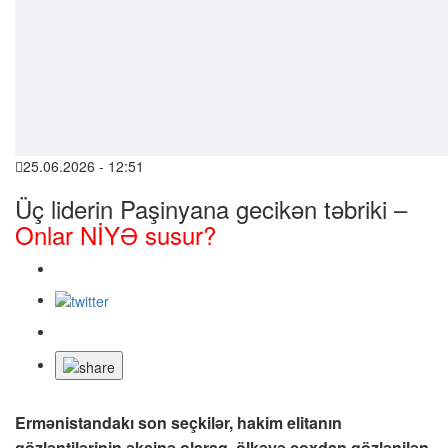
25.06.2026 - 12:51
Üç liderin Paşinyana gecikən təbriki –
Onlar NİYƏ susur?
Ermənistandakı son seçkilər, hakim elitanın
gözləntilərinin əksinə olaraq, ölkəyə çoxdan gözlənilən