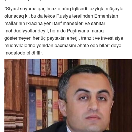
“Siyasi soyuma qaçılmaz olaraq iqtisadi təzyiqlə müşayiət
olunacaq ki, bu da təkcə Rusiya tərəfindən Ermənistan
mallarının ixracına yeni tarif maneələri və sanitar
məhdudiyyətlər deyil, həm də Paşinyana maraq
göstərməyən hər üç paytaxtın enerji, tranzit və investisiya
müqavilələrinə yenidən baxmasını əhatə edə bilər” deyə,
məqalədə bildirilir.