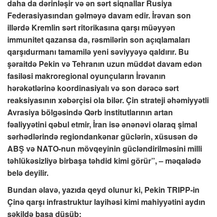
daha da dərinləşir və ən sərt siqnallar Rusiya
Federasiyasından gəlməyə davam edir. İrəvan son
illərdə Kremlin sərt ritorikasına qarşı müəyyən
immunitet qazansa da, rəsmilərin son açıqlamaları
qarşıdurmanı tamamilə yeni səviyyəyə qaldırır. Bu
şəraitdə Pekin və Tehranın uzun müddət davam edən
fasiləsi makroregional oyunçuların İrəvanın
hərəkətlərinə koordinasiyalı və son dərəcə sərt
reaksiyasının xəbərçisi ola bilər. Çin strateji əhəmiyyətli
Avrasiya bölgəsində Qərb institutlarının artan
fəaliyyətini qəbul etmir, İran isə ənənəvi olaraq şimal
sərhədlərində regiondankənar güclərin, xüsusən də
ABŞ və NATO-nun mövqeyinin gücləndirilməsini milli
təhlükəsizliyə birbaşa təhdid kimi görür”, – məqalədə
belə deyilir.
Bundan əlavə, yazıda qeyd olunur ki, Pekin TRIPP-in
Çinə qarşı infrastruktur layihəsi kimi mahiyyətini aydın
şəkildə başa düşüb: