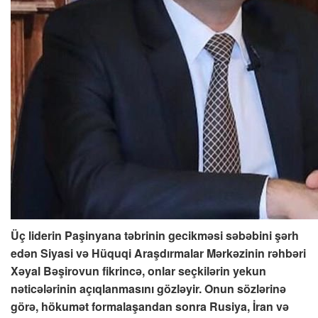
Üç liderin Paşinyana təbrinin gecikməsi səbəbini şərh
edən Siyasi və Hüquqi Araşdırmalar Mərkəzinin rəhbəri
Xəyal Bəşirovun fikrincə, onlar seçkilərin yekun
nəticələrinin açıqlanmasını gözləyir. Onun sözlərinə
görə, hökumət formalaşandan sonra Rusiya, İran və