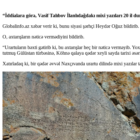
“İddialara görə, Vasif Talıbov İlanlıdağdakı mixi yazıları 20 il d
Globalinfo.az xəbər verir ki, bunu siyasi şərhçi Heydər Oğuz bildirib.
O, axtarışların nəticə vermədiyini bildirib.
“Urartuların bəxti gətirib ki, bu axtarışlar heç bir nəticə verməyib. Yox
tutmuş Gülüstan türbəsinə, Köhnə qalaya qədər xeyli sayda tarixi əsə
Xatırladaq ki, bir qədər əvvəl Naxçıvanda urartu dilində mixi yazılar t