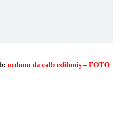
ıb:
ordunu da cəlb edibmiş – FOTO