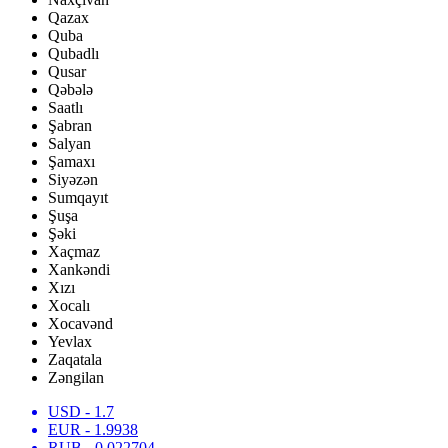
Qazax
Quba
Qubadlı
Qusar
Qəbələ
Saatlı
Şabran
Salyan
Şamaxı
Siyəzən
Sumqayıt
Şuşa
Şəki
Xaçmaz
Xankəndi
Xızı
Xocalı
Xocavənd
Yevlax
Zaqatala
Zəngilan
USD
- 1.7
EUR
- 1.9938
RUB
- 0.022704