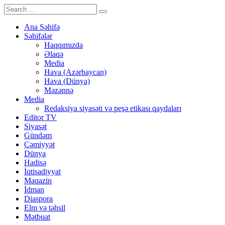
Ana Səhifə
Səhifələr
Haqqımızda
Əlaqə
Media
Hava (Azərbaycan)
Hava (Dünya)
Məzənnə
Media
Redaksiya siyasəti və peşə etikası qaydaları
Editor TV
Siyasət
Gündəm
Cəmiyyət
Dünya
Hadisə
İqtisadiyyat
Maqazin
İdman
Diaspora
Elm və təhsil
Mətbuat