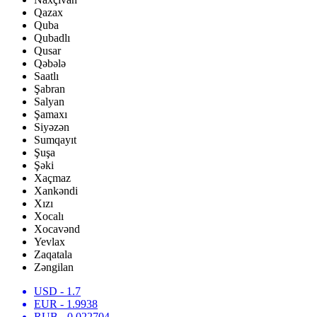
Qazax
Quba
Qubadlı
Qusar
Qəbələ
Saatlı
Şabran
Salyan
Şamaxı
Siyəzən
Sumqayıt
Şuşa
Şəki
Xaçmaz
Xankəndi
Xızı
Xocalı
Xocavənd
Yevlax
Zaqatala
Zəngilan
USD
- 1.7
EUR
- 1.9938
RUB
- 0.022704