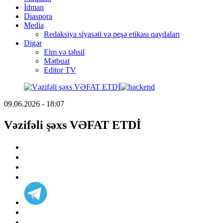
İdman
Diaspora
Media
Redaksiya siyasəti və peşə etikası qaydaları
Digər
Elm və təhsil
Mətbuat
Editor TV
09.06.2026 - 18:07
Vəzifəli şəxs VƏFAT ETDİ