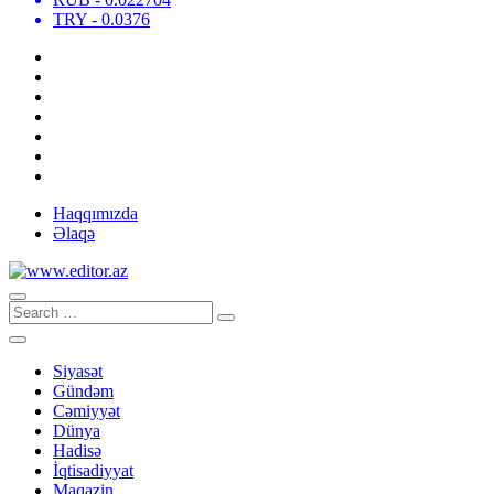
TRY
- 0.0376
Haqqımızda
Əlaqə
Siyasət
Gündəm
Cəmiyyət
Dünya
Hadisə
İqtisadiyyat
Maqazin