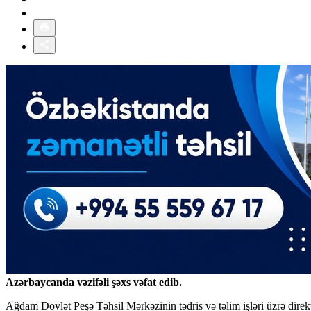
Azərbaycanda vəzifəli şəxs vəfat edib.
Ağdam Dövlət Peşə Təhsil Mərkəzinin tədris və təlim işləri üzrə dire