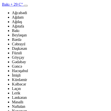
Bakı
+ 29 C°
Ağcabədi
Ağdam
Ağdaş
Ağstafa
Bakı
Beyləqan
Bərdə
Cəbrayıl
Daşkəsən
Füzuli
Göyçay
Gədəbəy
Gəncə
Hacıqabul
İmişli
Kürdəmir
Kəlbəcər
Laçın
Lerik
Lənkəran
Masallı
Naftalan
Naxçıvan