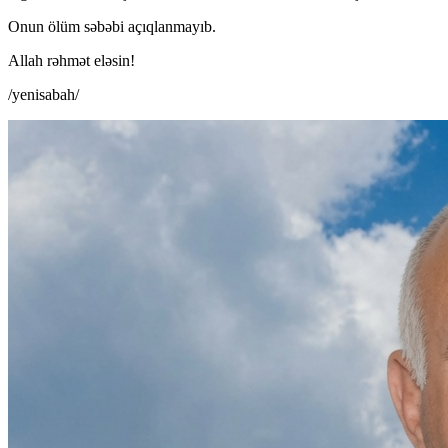
Onun ölüm səbəbi açıqlanmayıb.
Allah rəhmət eləsin!
/yenisabah/