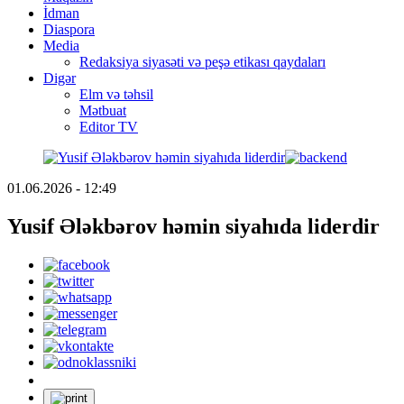
İdman
Diaspora
Media
Redaksiya siyasəti və peşə etikası qaydaları
Digər
Elm və təhsil
Mətbuat
Editor TV
01.06.2026 - 12:49
Yusif Ələkbərov həmin siyahıda liderdir