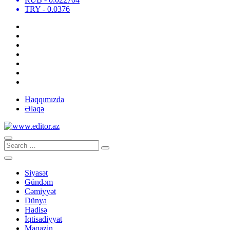
TRY
- 0.0376
Haqqımızda
Əlaqə
Siyasət
Gündəm
Cəmiyyət
Dünya
Hadisə
İqtisadiyyat
Maqazin