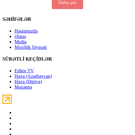
Daha çox
SƏHİFƏLƏR
Haqqımızda
Əlaqə
Media
Məxfilik Siyasəti
SÜRƏTLİ KEÇİDLƏR
Editor TV
Hava (Azərbaycan)
Hava (Dünya)
Məzənnə