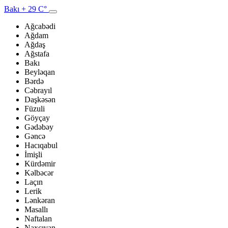
Bakı
+ 29 C°
Ağcabədi
Ağdam
Ağdaş
Ağstafa
Bakı
Beyləqan
Bərdə
Cəbrayıl
Daşkəsən
Füzuli
Göyçay
Gədəbəy
Gəncə
Hacıqabul
İmişli
Kürdəmir
Kəlbəcər
Laçın
Lerik
Lənkəran
Masallı
Naftalan
Naxçıvan