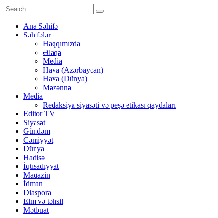
Ana Səhifə
Səhifələr
Haqqımızda
Əlaqə
Media
Hava (Azərbaycan)
Hava (Dünya)
Məzənnə
Media
Redaksiya siyasəti və peşə etikası qaydaları
Editor TV
Siyasət
Gündəm
Cəmiyyət
Dünya
Hadisə
İqtisadiyyat
Maqazin
İdman
Diaspora
Elm və təhsil
Mətbuat