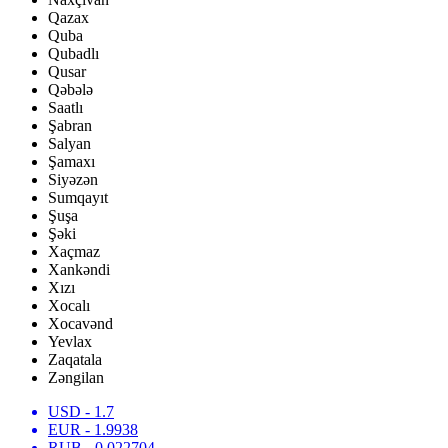
Qazax
Quba
Qubadlı
Qusar
Qəbələ
Saatlı
Şabran
Salyan
Şamaxı
Siyəzən
Sumqayıt
Şuşa
Şəki
Xaçmaz
Xankəndi
Xızı
Xocalı
Xocavənd
Yevlax
Zaqatala
Zəngilan
USD
- 1.7
EUR
- 1.9938
RUB
- 0.022704