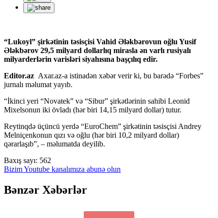
“Lukoyl” şirkətinin təsisçisi Vahid Ələkbərovun oğlu Yusif
Ələkbərov 29,5 milyard dollarlıq mirasla ən varlı rusiyalı
milyarderlərin varisləri siyahısına başçılıq edir.
Editor.az
Axar.az-a istinadən xəbər verir ki, bu barədə “Forbes”
jurnalı məlumat yayıb.
“İkinci yeri “Novatek” və “Sibur” şirkətlərinin sahibi Leonid
Mixelsonun iki övladı (hər biri 14,15 milyard dollar) tutur.
Reytinqdə üçüncü yerdə “EuroChem” şirkətinin təsisçisi Andrey
Melniçenkonun qızı və oğlu (hər biri 10,2 milyard dollar)
qərarlaşıb”, – məlumatda deyilib.
Baxış sayı:
562
Bizim Youtube kanalımıza abunə olun
Bənzər Xəbərlər