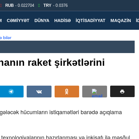
RUB
- 0.022704
TRY
- 0.0376
M
CƏMIYYƏT
DÜNYA
HADISƏ
İQTISADIYYAT
MAQAZIN
İ
nın raket şirkətlərini
ələcək hücumların istiqamətləri barədə açıqlama
texnologiyalarının hazırlanması və inkişafı ilə məşğul