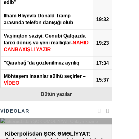
edib”
İlham Əliyevlə Donald Tramp
19:32
arasında telefon danışığı olub
Vaşinqton sazişi: Cənubi Qafqazda
tarixi dönüş və yeni reallıqlar-
NAHİD
19:23
CANBAXIŞLI YAZIR
“Qarabağ”da gözlənilməz ayrılıq
17:34
Möhtəşəm insanlar sülhü seçirlər –
15:37
VİDEO
Bütün yazılar
Güclü “İSLAM ÜÇBUCAĞI” bütün
dünyanı dəyişəcək:
Yeni hərbi ittifaq
14:44
ABŞ, Çin və Rusiyanı niyə təşvişə
VİDEOLAR
salır
Paşinyanın Bakıya zəngi:
Rusiya
Kiberpolisdən ŞOK ƏMƏLİYYAT:
AZAL-da 
14:21
narahatdır…