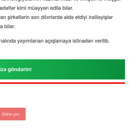
ədəflər kimi müəyyən edilə bilər.
ən şirkətlərin son dövrlərdə əldə etdiyi irəliləyişlər
 bilər.
alında yayımlanan açıqlamaya istinadən verilib.
izə göndərin!
Daha çox