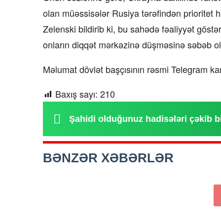
olan müəssisələr Rusiya tərəfindən prioritet h
Zelenski bildirib ki, bu sahədə fəaliyyət göstər
onların diqqət mərkəzinə düşməsinə səbəb ola
Məlumat dövlət başçısının rəsmi Telegram kan
Baxış sayı:
210
Şahidi olduğunuz hadisələri çəkib b
BƏNZƏR XƏBƏRLƏR