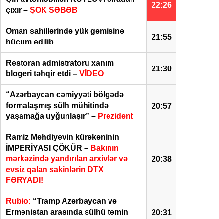
22:26
çıxır –
ŞOK SƏBƏB
Oman sahillərində yük gəmisinə
21:55
hücum edilib
Restoran admistratoru xanım
21:30
blogeri təhqir etdi –
VİDEO
“Azərbaycan cəmiyyəti bölgədə
formalaşmış sülh mühitində
20:57
yaşamağa uyğunlaşır” –
Prezident
Ramiz Mehdiyevin kürəkəninin
İMPERİYASI ÇÖKÜR –
Bakının
mərkəzində yandırılan arxivlər və
20:38
evsiz qalan sakinlərin DTX
FƏRYADI!
Rubio:
“Tramp Azərbaycan və
Ermənistan arasında sülhü təmin
20:31