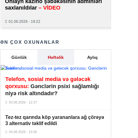
Onlayn kazino şəbəkəsinin adminləri
normal 
saxlanıldılar
– VİDEO
17 yaşlı qızın nişanında münaqişə
14:12
29.01.2026
yaradanlar cəzalandırılacaq
01.06.2026 - 19:22
Şuşadan Vaşinqtona: Azərbaycanın
hərbi qələbəni diplomatik zəfərə
13:02
ƏN ÇOX OXUNANLAR
çevirən Böyük Strategiyası –
ANALİZ
Günlük
Həftəlik
Aylıq
Blogerin həyat yoldaşı onun ad
12:54
günündə vəfat edib –
FOTO
Nikol Paşinyan İlham Əliyevə zəng
Telefon, sosial media və gələcək
12:44
edib
qorxusu:
Gənclərin psixi sağlamlığı
niyə risk altındadır?
“Uşağınız üçün nəzarətçi tutun” –
12:33
03.08.2026 - 12:37
Bağçada valideynə tələb – İDDİA
Tez-tez qarında köp yarananlara ağ çörəyə
Ravil Tağıyev vəzifəsindən azad
12:26
3 alternativ təklif edildi
edildi
04.08.2026 - 15:56