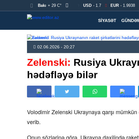
Bakı
+ 29 C°
USD
- 1.7
EUR
- 1.9938
SIYASƏT
GÜNDƏ
02.06.2026 - 20:27
Zelenski:
Rusiya Ukrayna
hədəfləyə bilər
Volodimir Zelenski Ukraynaya qarşı mümkün g
verib.
Onun sözlərinə görə, Ukrayna daxilində raket 