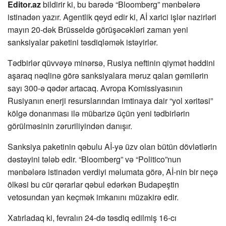
Editor.az
bildirir ki, bu barədə “Bloomberg” mənbələrə
istinadən yazır. Agentlik qeyd edir ki, Aİ xarici işlər nazirləri
mayın 20-dək Brüsseldə görüşəcəkləri zaman yeni
sanksiyalar paketini təsdiqləmək istəyirlər.
Tədbirlər qüvvəyə minərsə, Rusiya neftinin qiymət həddini
aşaraq nəqlinə görə sanksiyalara məruz qalan gəmilərin
sayı 300-ə qədər artacaq. Avropa Komissiyasının
Rusiyanın enerji resurslarından imtinaya dair “yol xəritəsi”
kölgə donanması ilə mübarizə üçün yeni tədbirlərin
görülməsinin zəruriliyindən danışır.
Sanksiya paketinin qəbulu Aİ-yə üzv olan bütün dövlətlərin
dəstəyini tələb edir. “Bloomberg” və “Politico”nun
mənbələrə istinadən verdiyi məlumata görə, Aİ-nin bir neçə
ölkəsi bu cür qərarlar qəbul edərkən Budapeştin
vetosundan yan keçmək imkanını müzakirə edir.
Xatırladaq ki, fevralın 24-də təsdiq edilmiş 16-cı