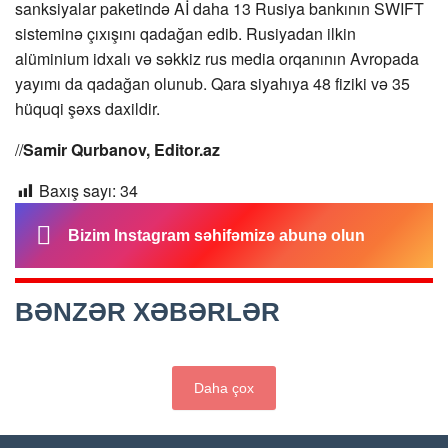
sanksiyalar paketində Aİ daha 13 Rusiya bankının SWIFT
sisteminə çıxışını qadağan edib. Rusiyadan ilkin
alüminium idxalı və səkkiz rus media orqanının Avropada
yayımı da qadağan olunub. Qara siyahıya 48 fiziki və 35
hüquqi şəxs daxildir.
//
Samir Qurbanov, Editor.az
Baxış sayı:
34
Bizim Instagram səhifəmizə abunə olun
BƏNZƏR XƏBƏRLƏR
Daha çox