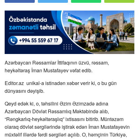
Azərbaycan Rəssamlar İttifaqının üzvü, rəssam,
heykəltəraş İman Mustafayev vəfat edib.
Editor.az unikal-a istinadən xəbər verir ki, o bu gün
dünyasını dəyişib.
Qeyd edək ki, o, təhsilini Əzim Əzimzadə adına
Azərbaycan Dövlət Rəssamlıq Məktəbində alıb,
“Rəngkarlıq-heykəltəraşlıq” ixtisasını bitirib. Müntəzəm
olaraq dövlət sərgilərində iştirak edən İman Mustafayevin
müxtəlif illərdə fərdi sərgiləri açılıb. O, həmçinin Türkiyə,