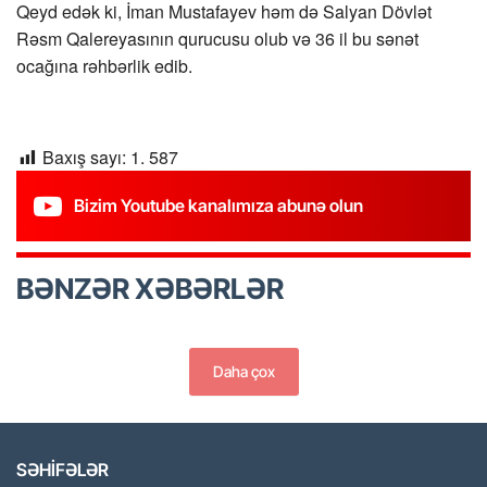
Qeyd edək ki, İman Mustafayev həm də Salyan Dövlət
Rəsm Qalereyasının qurucusu olub və 36 il bu sənət
ocağına rəhbərlik edib.
Baxış sayı:
1. 587
Bizim Youtube kanalımıza abunə olun
BƏNZƏR XƏBƏRLƏR
Daha çox
SƏHİFƏLƏR