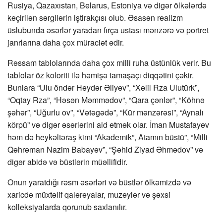
Rusiya, Qazaxıstan, Belarus, Estoniya və digər ölkələrdə
keçirilən sərgilərin iştirakçısı olub. Əsasən realizm
üslubunda əsərlər yaradan fırça ustası mənzərə və portret
janrlarına daha çox müraciət edir.
Rəssam tablolarında daha çox milli ruha üstünlük verir. Bu
tablolar öz koloriti ilə həmişə tamaşaçı diqqətini çəkir.
Bunlara “Ulu öndər Heydər Əliyev”, “Xəlil Rza Ulutürk”,
“Oqtay Rza”, “Həsən Məmmədov”, “Qara çənlər”, “Köhnə
şəhər”, “Uğurlu ov”, “Vətəgədə”, “Kür mənzərəsi”, “Aynalı
körpü” və digər əsərlərini aid etmək olar. İman Mustafayev
həm də heykəltəraş kimi “Akademik”, Atamın büstü”, “Milli
Qəhrəman Nazim Babayev”, “Şəhid Ziyad Əhmədov” və
digər abidə və büstlərin müəllifidir.
Onun yaratdığı rəsm əsərləri və büstlər ölkəmizdə və
xaricdə müxtəlif qalereyalar, muzeylər və şəxsi
kolleksiyalarda qorunub saxlanılır.