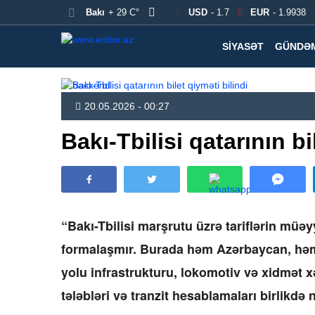
Bakı
+ 29 C°
USD
- 1.7
EUR
- 1.9938
SIYASƏT
GÜNDƏ
20.05.2026 - 00:27
Bakı-Tbilisi qatarının bi
“Bakı-Tbilisi marşrutu üzrə tariflərin müəyy
formalaşmır. Burada həm Azərbaycan, həm
yolu infrastrukturu, lokomotiv və xidmət x
tələbləri və tranzit hesablamaları birlikdə n