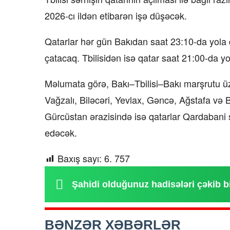
2026-cı ildən etibarən işə düşəcək.
Qatarlar hər gün Bakıdan saat 23:10-da yola 
çatacaq. Tbilisidən isə qatar saat 21:00-da y
Məlumata görə, Bakı–Tbilisi–Bakı marşrutu ü
Vağzalı, Biləcəri, Yevlax, Gəncə, Ağstafa və
Gürcüstan ərazisində isə qatarlar Qardabani 
edəcək.
Baxış sayı:
6. 757
Şahidi olduğunuz hadisələri çəkib b
BƏNZƏR XƏBƏRLƏR