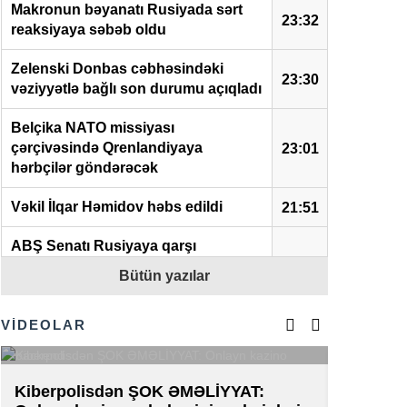
Makronun bəyanatı Rusiyada sərt
23:32
reaksiyaya səbəb oldu
Zelenski Donbas cəbhəsindəki
23:30
vəziyyətlə bağlı son durumu açıqladı
Belçika NATO missiyası
çərçivəsində Qrenlandiyaya
23:01
hərbçilər göndərəcək
Vəkil İlqar Həmidov həbs edildi
21:51
ABŞ Senatı Rusiyaya qarşı
sanksiyaların sərtləşdirilməsini
21:50
Bütün yazılar
təsdiqlədi
VİDEOLAR
Polşa prezidenti Zelenskiyə sərt
21:38
şərtlər irəli sürdü
Zelenski prezident kimi ilk dəfə
Kiberpolisdən ŞOK ƏMƏLİYYAT:
AZAL-da 
21:16
Serbiyaya səfər edib