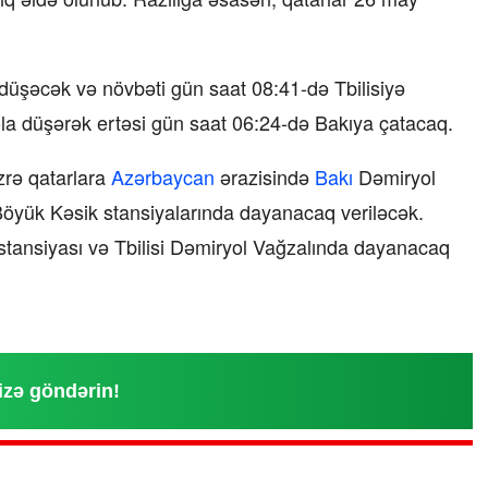
düşəcək və növbəti gün saat 08:41-də Tbilisiyə
ola düşərək ertəsi gün saat 06:24-də Bakıya çatacaq.
zrə qatarlara
Azərbaycan
ərazisində
Bakı
Dəmiryol
 Böyük Kəsik stansiyalarında dayanacaq veriləcək.
stansiyası və Tbilisi Dəmiryol Vağzalında dayanacaq
izə göndərin!
“Xətrinə dəymişəmsə, bağışla məni,