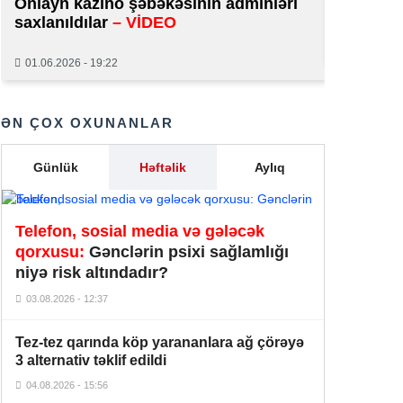
Onlayn kazino şəbəkəsinin adminləri
normal 
saxlanıldılar
– VİDEO
Aİ-nin genişlənməsi sual altındadır –
29.01.2026
20:46
FT
01.06.2026 - 19:22
Ukrayna məsələsi İtaliyada siyasi
20:39
parçalanmanı dərinləşdirir –
Politico
ƏN ÇOX OXUNANLAR
“Bandotdel” İlqar Həmidovu həbs
20:10
Günlük
Həftəlik
Aylıq
etdi
Azərbaycanəsilli Emil Əliyev Rusiya
Telefon, sosial media və gələcək
Minifutbol Assosiasiyasının
20:07
prezidenti seçildi
qorxusu:
Gənclərin psixi sağlamlığı
niyə risk altındadır?
Yağıntılı havaların səbəbi bu imiş –
19:13
03.08.2026 - 12:37
Şok açıqlama
Tez-tez qarında köp yarananlara ağ çörəyə
Süleyman Mikayılovun 10 illik
18:47
3 alternativ təklif edildi
müavininə hökm oxundu
04.08.2026 - 15:56