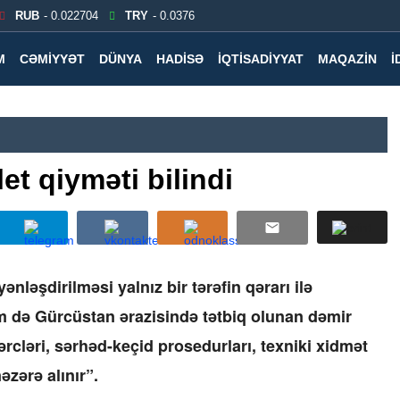
RUB
- 0.022704
TRY
- 0.0376
M
CƏMIYYƏT
DÜNYA
HADISƏ
İQTISADIYYAT
MAQAZIN
İ
let qiyməti bilindi
ənləşdirilməsi yalnız bir tərəfin qərarı ilə
 də Gürcüstan ərazisində tətbiq olunan dəmir
ərcləri, sərhəd-keçid prosedurları, texniki xidmət
əzərə alınır”.