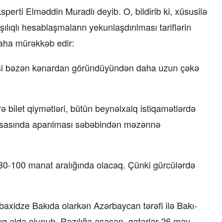
sperti Elməddin Muradlı deyib. O, bildirib ki, xüsusilə
şılıqlı hesablaşmaların yekunlaşdırılması tariflərin
aha mürəkkəb edir:
esi bəzən kənardan göründüyündən daha uzun çəkə
rə bilet qiymətləri, bütün beynəlxalq istiqamətlərdə
 əsasında aparılması səbəbindən məzənnə
 80-100 manat aralığında olacaq. Çünki gürcülərdə
obaxidze Bakıda olarkən Azərbaycan tərəfi ilə Bakı-
azılıq əldə olunub. Razılığa əsasən, qatarlar 26 may