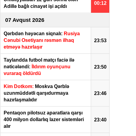
00:12
Adillə bağlı cinayət işi açıldı
07 Avqust 2026
Qərbdən həyəcan siqnalı:
Rusiya
Cənubi Osetiyanı rəsmən ilhaq
23:53
etməyə hazırlaşır
Taylandda futbol matçı faciə ilə
nəticələndi:
İldırım oyunçunu
23:50
vuraraq öldürdü
Kim Dotkom:
Moskva Qərblə
uzunmüddətli qarşıdurmaya
23:46
hazırlaşmalıdır
Pentaqon pilotsuz aparatlara qarşı
400 milyon dollarlıq lazer sistemləri
23:40
alır