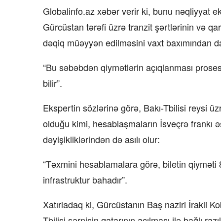
Globalinfo.az xəbər verir ki, bunu nəqliyyat ek
Gürcüstan tərəfi üzrə tranzit şərtlərinin və qar
dəqiq müəyyən edilməsini vaxt baxımından d
“Bu səbəbdən qiymətlərin açıqlanması pros
bilir”.
Ekspertin sözlərinə görə, Bakı-Tbilisi reysi üz
olduğu kimi, hesablaşmaların İsveçrə frankı
dəyişikliklərindən də asılı olur:
“Təxmini hesablamalara görə, biletin qiyməti
infrastruktur bahadır”.
Xatırladaq ki, Gürcüstanın Baş naziri İrakli K
Tbilisi sərnişin qatarının açılması ilə bağlı r