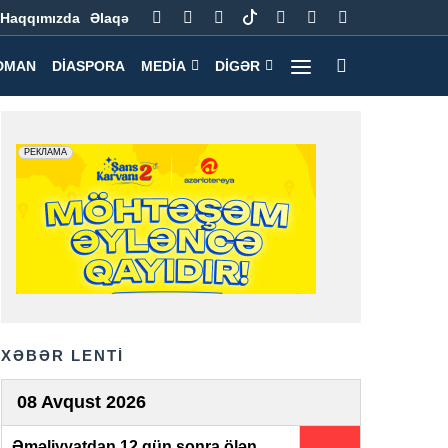
Haqqımızda
Əlaqə
DMAN
DIASPORA
MEDIA
DIGƏR
XƏBƏR LENTİ
08 Avqust 2026
Əməliyyatdan 12 gün sonra ölən