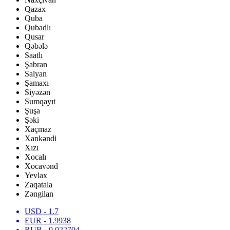
Qazax
Quba
Qubadlı
Qusar
Qəbələ
Saatlı
Şabran
Salyan
Şamaxı
Siyəzən
Sumqayıt
Şuşa
Şəki
Xaçmaz
Xankəndi
Xızı
Xocalı
Xocavənd
Yevlax
Zaqatala
Zəngilan
USD
- 1.7
EUR
- 1.9938
RUB
- 0.022704