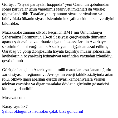
Görüşdə “Siyasi partiyalar haqqında” yeni Qanunun qəbulundan
sonra partiyalar üçün yaradılmış fəaliyyət imkanları da yüksək
qiymətləndirilib. Tərəflər yeni qanunun siyasi partiyaların və
bütövlükdə ölkənin siyasi sisteminin inkişafına ciddi təkan verdiyini
bildiriblər.
Müzakirələr zamanı ölkədə keçirilən BMT-nin Ümumdünya
Şəhərsalma Forumunun 13-cü Sessiyası çərçivəsində dünyanın
aparıcı şəhərsalma və urbanizasiya mütəxəssislərinin Azərbaycana
səfərinin önəmi vurğulanıb. Azərbaycanın işğaldan azad edilmiş
Qarabağ və Şərqi Zəngəzurda həyata keçirdiyi müasir şəhərsalma
layihələrinin beynəlxalq ictimaiyyət tərəfindən yaxından izlənildiyi
qeyd olunub.
Görüşdə həmçinin Azərbaycanın milli maraqlara əsaslanan uğurlu
xarici siyasəti, regionun və Avropanın enerji təhlükəsizliyində artan
rolu, ölkəyə qarşı aparılan qərəzli siyasi kampaniyalara verilən
adekvat cavablar və digər məsələlər dövlətin gücünün göstəricisi
kimi dəyərləndirilib.
Musavat.com
Baxış sayı:
237
Şahidi olduğunuz hadisələri çəkib bizə göndərin!