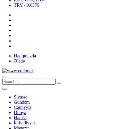
TRY
- 0.0376
Haqqımızda
Əlaqə
Siyasət
Gündəm
Cəmiyyət
Dünya
Hadisə
İqtisadiyyat
Maqazin