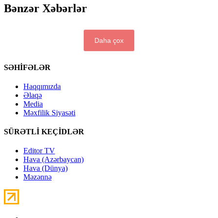
Bənzər Xəbərlər
Daha çox
SƏHİFƏLƏR
Haqqımızda
Əlaqə
Media
Məxfilik Siyasəti
SÜRƏTLİ KEÇİDLƏR
Editor TV
Hava (Azərbaycan)
Hava (Dünya)
Məzənnə