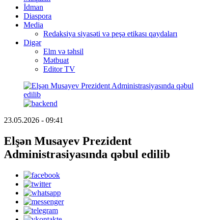
İdman
Diaspora
Media
Redaksiya siyasəti və peşə etikası qaydaları
Digər
Elm və təhsil
Mətbuat
Editor TV
23.05.2026 - 09:41
Elşən Musayev Prezident
Administrasiyasında qəbul edilib