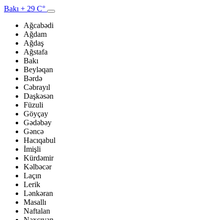
Bakı
+ 29 C°
Ağcabədi
Ağdam
Ağdaş
Ağstafa
Bakı
Beyləqan
Bərdə
Cəbrayıl
Daşkəsən
Füzuli
Göyçay
Gədəbəy
Gəncə
Hacıqabul
İmişli
Kürdəmir
Kəlbəcər
Laçın
Lerik
Lənkəran
Masallı
Naftalan
Naxçıvan