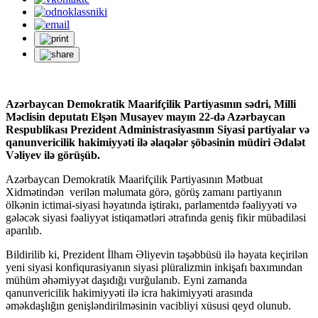
Azərbaycan Demokratik Maarifçilik Partiyasının sədri, Milli
Məclisin deputatı Elşən Musayev mayın 22-də Azərbaycan
Respublikası Prezident Administrasiyasının Siyasi partiyalar və
qanunvericilik hakimiyyəti ilə əlaqələr şöbəsinin müdiri Ədalət
Vəliyev ilə görüşüb.
Azərbaycan Demokratik Maarifçilik Partiyasının Mətbuat
Xidmətindən verilən məlumata görə, görüş zamanı partiyanın
ölkənin ictimai-siyasi həyatında iştirakı, parlamentdə fəaliyyəti və
gələcək siyasi fəaliyyət istiqamətləri ətrafında geniş fikir mübadiləsi
aparılıb.
Bildirilib ki, Prezident İlham Əliyevin təşəbbüsü ilə həyata keçirilən
yeni siyasi konfiqurasiyanın siyasi plüralizmin inkişafı baxımından
mühüm əhəmiyyət daşıdığı vurğulanıb. Eyni zamanda
qanunvericilik hakimiyyəti ilə icra hakimiyyəti arasında
əməkdaşlığın genişləndirilməsinin vacibliyi xüsusi qeyd olunub.