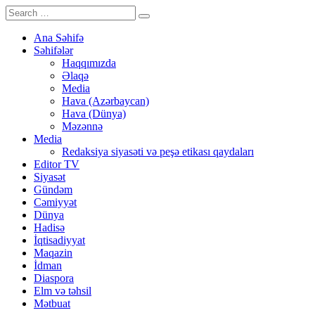
Ana Səhifə
Səhifələr
Haqqımızda
Əlaqə
Media
Hava (Azərbaycan)
Hava (Dünya)
Məzənnə
Media
Redaksiya siyasəti və peşə etikası qaydaları
Editor TV
Siyasət
Gündəm
Cəmiyyət
Dünya
Hadisə
İqtisadiyyat
Maqazin
İdman
Diaspora
Elm və təhsil
Mətbuat