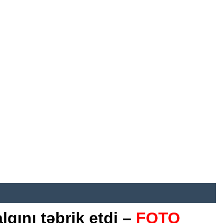
qını təbrik etdi –
FOTO