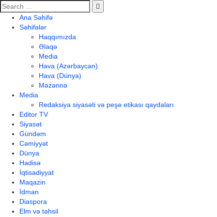
Ana Səhifə
Səhifələr
Haqqımızda
Əlaqə
Media
Hava (Azərbaycan)
Hava (Dünya)
Məzənnə
Media
Redaksiya siyasəti və peşə etikası qaydaları
Editor TV
Siyasət
Gündəm
Cəmiyyət
Dünya
Hadisə
İqtisadiyyat
Maqazin
İdman
Diaspora
Elm və təhsil