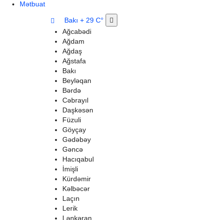
Mətbuat
Bakı
+ 29 C°
Ağcabədi
Ağdam
Ağdaş
Ağstafa
Bakı
Beyləqan
Bərdə
Cəbrayıl
Daşkəsən
Füzuli
Göyçay
Gədəbəy
Gəncə
Hacıqabul
İmişli
Kürdəmir
Kəlbəcər
Laçın
Lerik
Lənkəran