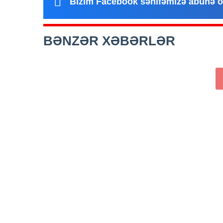
Bizim Facebook səhifəmizə abunə o
BƏNZƏR XƏBƏRLƏR