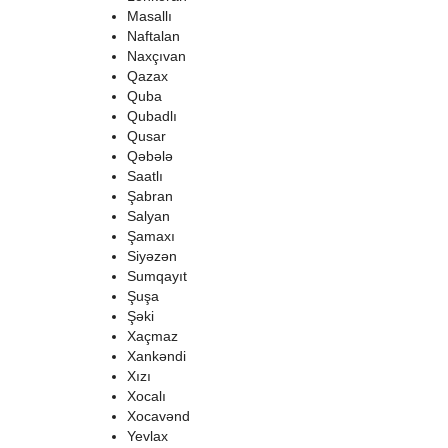
Masallı
Naftalan
Naxçıvan
Qazax
Quba
Qubadlı
Qusar
Qəbələ
Saatlı
Şabran
Salyan
Şamaxı
Siyəzən
Sumqayıt
Şuşa
Şəki
Xaçmaz
Xankəndi
Xızı
Xocalı
Xocavənd
Yevlax