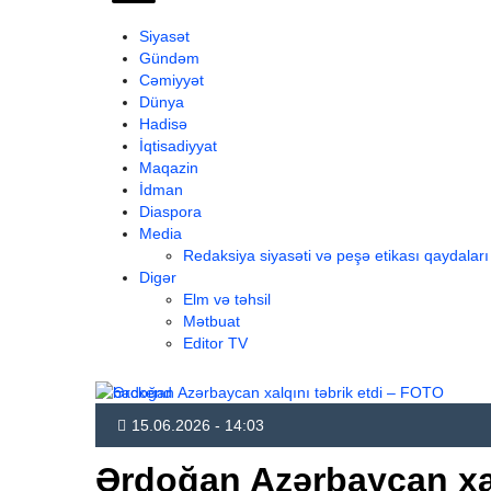
Siyasət
Gündəm
Cəmiyyət
Dünya
Hadisə
İqtisadiyyat
Maqazin
İdman
Diaspora
Media
Redaksiya siyasəti və peşə etikası qaydaları
Digər
Elm və təhsil
Mətbuat
Editor TV
15.06.2026 - 14:03
Ərdoğan Azərbaycan xal