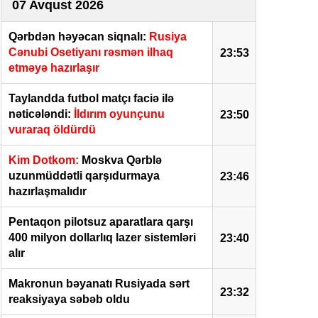
07 Avqust 2026
Qərbdən həyəcan siqnalı:
Rusiya
Cənubi Osetiyanı rəsmən ilhaq
23:53
etməyə hazırlaşır
Taylandda futbol matçı faciə ilə
nəticələndi:
İldırım oyunçunu
23:50
vuraraq öldürdü
Kim Dotkom:
Moskva Qərblə
uzunmüddətli qarşıdurmaya
23:46
hazırlaşmalıdır
Pentaqon pilotsuz aparatlara qarşı
400 milyon dollarlıq lazer sistemləri
23:40
alır
Makronun bəyanatı Rusiyada sərt
23:32
reaksiyaya səbəb oldu