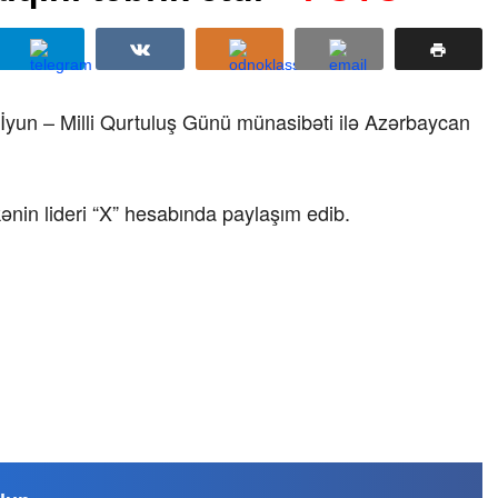
İyun – Milli Qurtuluş Günü münasibəti ilə Azərbaycan
kənin lideri “X” hesabında paylaşım edib.