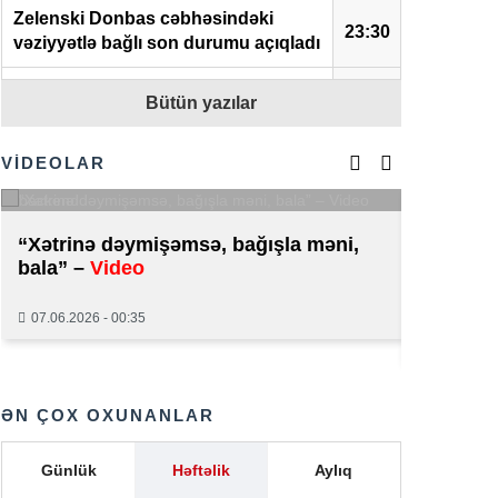
Zelenski Donbas cəbhəsindəki
23:30
vəziyyətlə bağlı son durumu açıqladı
Belçika NATO missiyası
Bütün yazılar
çərçivəsində Qrenlandiyaya
23:01
hərbçilər göndərəcək
VİDEOLAR
Vəkil İlqar Həmidov həbs edildi
21:51
ABŞ Senatı Rusiyaya qarşı
“Xətrinə dəymişəmsə, bağışla məni,
Kiberpo
sanksiyaların sərtləşdirilməsini
21:50
bala” –
Video
Onlayn k
təsdiqlədi
saxlanıld
07.06.2026 - 00:35
Polşa prezidenti Zelenskiyə sərt
01.06.2026
21:38
şərtlər irəli sürdü
Zelenski prezident kimi ilk dəfə
ƏN ÇOX OXUNANLAR
21:16
Serbiyaya səfər edib
Günlük
Həftəlik
Aylıq
Aİ-nin genişlənməsi sual altındadır –
20:46