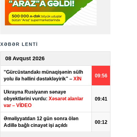
XƏBƏR LENTİ
08 Avqust 2026
“Gürcüstandakı münaqişənin sülh
09:56
yolu ilə həllini dəstəkləyirik” –
XİN
Ukrayna Rusiyanın sənaye
obyektlərini vurdu:
Xəsarət alanlar
09:41
var – VİDEO
Əməliyyatdan 12 gün sonra ölən
00:12
Adillə bağlı cinayət işi açıldı