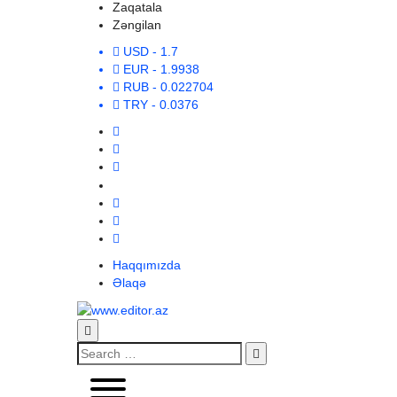
Zaqatala
Zəngilan
USD
- 1.7
EUR
- 1.9938
RUB
- 0.022704
TRY
- 0.0376
Haqqımızda
Əlaqə