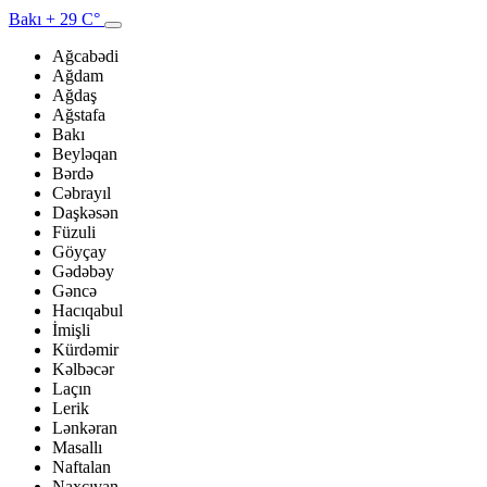
Bakı
+ 29 C°
Ağcabədi
Ağdam
Ağdaş
Ağstafa
Bakı
Beyləqan
Bərdə
Cəbrayıl
Daşkəsən
Füzuli
Göyçay
Gədəbəy
Gəncə
Hacıqabul
İmişli
Kürdəmir
Kəlbəcər
Laçın
Lerik
Lənkəran
Masallı
Naftalan
Naxçıvan