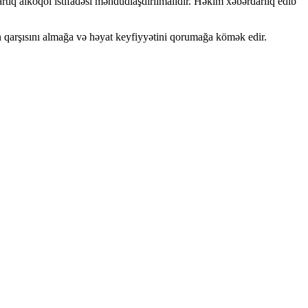
tıq alkoqol istifadəsi məhdudlaşdırılmalıdır. Həkim xəbərdarlıq edib
n qarşısını almağa və həyat keyfiyyətini qorumağa kömək edir.