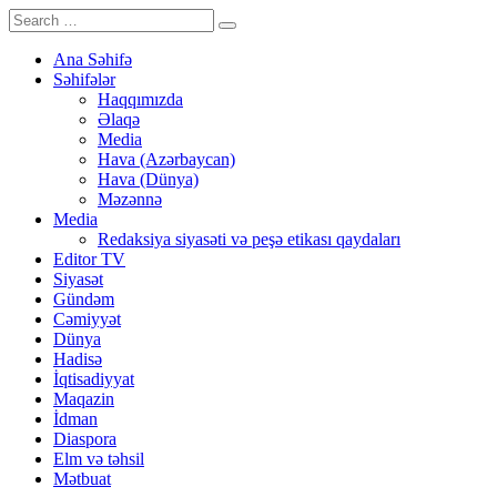
Ana Səhifə
Səhifələr
Haqqımızda
Əlaqə
Media
Hava (Azərbaycan)
Hava (Dünya)
Məzənnə
Media
Redaksiya siyasəti və peşə etikası qaydaları
Editor TV
Siyasət
Gündəm
Cəmiyyət
Dünya
Hadisə
İqtisadiyyat
Maqazin
İdman
Diaspora
Elm və təhsil
Mətbuat