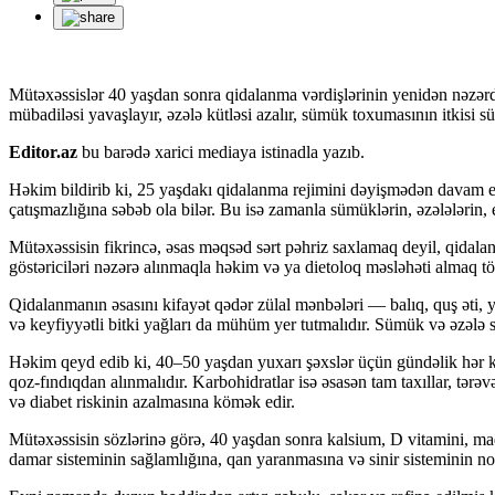
Mütəxəssislər 40 yaşdan sonra qidalanma vərdişlərinin yenidən nəzər
mübadiləsi yavaşlayır, əzələ kütləsi azalır, sümük toxumasının itkisi sü
Editor.az
bu barədə xarici mediaya istinadla yazıb.
Həkim bildirib ki, 25 yaşdakı qidalanma rejimini dəyişmədən davam etd
çatışmazlığına səbəb ola bilər. Bu isə zamanla sümüklərin, əzələlərin, e
Mütəxəssisin fikrincə, əsas məqsəd sərt pəhriz saxlamaq deyil, qidal
göstəriciləri nəzərə alınmaqla həkim və ya dietoloq məsləhəti almaq t
Qidalanmanın əsasını kifayət qədər zülal mənbələri — balıq, quş əti, yu
və keyfiyyətli bitki yağları da mühüm yer tutmalıdır. Sümük və əzələ sa
Həkim qeyd edib ki, 40–50 yaşdan yuxarı şəxslər üçün gündəlik hər k
qoz-fındıqdan alınmalıdır. Karbohidratlar isə əsasən tam taxıllar, tərə
və diabet riskinin azalmasına kömək edir.
Mütəxəssisin sözlərinə görə, 40 yaşdan sonra kalsium, D vitamini, m
damar sisteminin sağlamlığına, qan yaranmasına və sinir sisteminin no