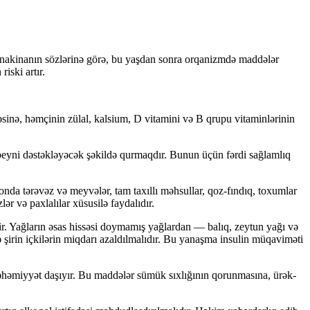
nanakinanın sözlərinə görə, bu yaşdan sonra orqanizmdə maddələr
iski artır.
əsinə, həmçinin zülal, kalsium, D vitamini və B qrupu vitaminlərinin
 beyni dəstəkləyəcək şəkildə qurmaqdır. Bunun üçün fərdi sağlamlıq
ionda tərəvəz və meyvələr, tam taxıllı məhsullar, qoz-fındıq, toxumlar
lər və paxlalılar xüsusilə faydalıdır.
r. Yağların əsas hissəsi doymamış yağlardan — balıq, zeytun yağı və
və şirin içkilərin miqdarı azaldılmalıdır. Bu yanaşma insulin müqaviməti
 əhəmiyyət daşıyır. Bu maddələr sümük sıxlığının qorunmasına, ürək-