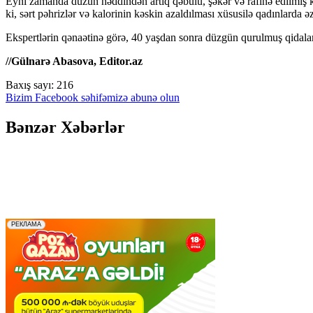
Eyni zamanda duzun həddindən artıq qəbulu, şəkər və rafinə edilmiş ka
ki, sərt pəhrizlər və kalorinin kəskin azaldılması xüsusilə qadınlarda ə
Ekspertlərin qənaətinə görə, 40 yaşdan sonra düzgün qurulmuş qidala
//Gülnarə Abasova, Editor.az
Baxış sayı:
216
Bizim Facebook səhifəmizə abunə olun
Bənzər Xəbərlər