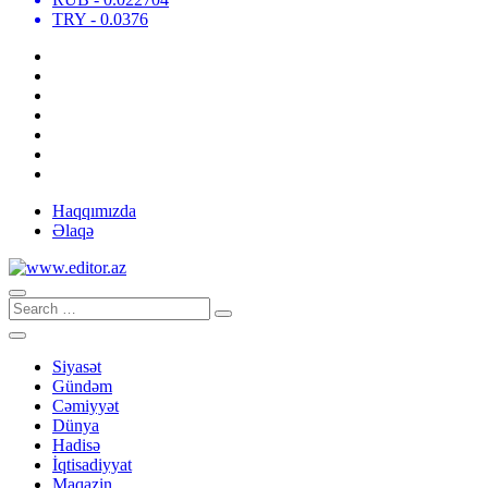
TRY
- 0.0376
Haqqımızda
Əlaqə
Siyasət
Gündəm
Cəmiyyət
Dünya
Hadisə
İqtisadiyyat
Maqazin