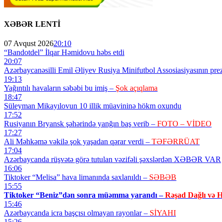
XƏBƏR LENTİ
07 Avqust 2026
20:10
“Bandotdel” İlqar Həmidovu həbs etdi
20:07
Azərbaycanəsilli Emil Əliyev Rusiya Minifutbol Assosiasiyasının prezi
19:13
Yağıntılı havaların səbəbi bu imiş –
Şok açıqlama
18:47
Süleyman Mikayılovun 10 illik müavininə hökm oxundu
17:52
Rusiyanın Bryansk şəhərində yanğın baş verib –
FOTO – VİDEO
17:27
Ali Məhkəmə vəkilə şok yaşadan qərar verdi –
TƏFƏRRÜAT
17:04
Azərbaycanda rüşvətə görə tutulan vəzifəli şəxslərdən XƏBƏR VAR
16:06
Tiktoker “Melisa” hava limanında saxlanıldı –
SƏBƏB
15:55
Tiktoker “Beniz”dən sonra müəmma yarandı –
Rəşad Dağlı və 
15:46
Azərbaycanda icra başçısı olmayan rayonlar –
SİYAHI
15:26