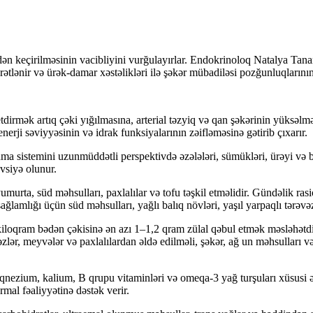
dən keçirilməsinin vacibliyini vurğulayırlar. Endokrinoloq Natalya Ta
rətlənir və ürək-damar xəstəlikləri ilə şəkər mübadiləsi pozğunluqlarının r
irmək artıq çəki yığılmasına, arterial təzyiq və qan şəkərinin yüksəlm
nerji səviyyəsinin və idrak funksiyalarının zəifləməsinə gətirib çıxarır.
anma sistemini uzunmüddətli perspektivdə əzələləri, sümükləri, ürəyi və
övsiyə olunur.
murta, süd məhsulları, paxlalılar və tofu təşkil etməlidir. Gündəlik ras
ğlamlığı üçün süd məhsulları, yağlı balıq növləri, yaşıl yarpaqlı tərəvəz
iloqram bədən çəkisinə ən azı 1–1,2 qram zülal qəbul etmək məsləhətdi
vəzlər, meyvələr və paxlalılardan əldə edilməli, şəkər, ağ un məhsulları 
aqnezium, kalium, B qrupu vitaminləri və omeqa-3 yağ turşuları xüsusi
rmal fəaliyyətinə dəstək verir.