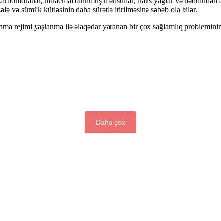
rbohidratlar, ultraemal olunmuş məhsullar, trans yağlar və həddindən ar
zələ və sümük kütləsinin daha sürətlə itirilməsinə səbəb ola bilər.
nma rejimi yaşlanma ilə əlaqədar yaranan bir çox sağlamlıq problemini
Daha çox