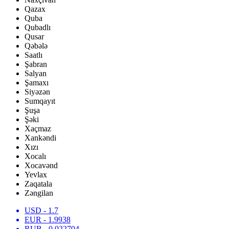
Qazax
Quba
Qubadlı
Qusar
Qəbələ
Saatlı
Şabran
Salyan
Şamaxı
Siyəzən
Sumqayıt
Şuşa
Şəki
Xaçmaz
Xankəndi
Xızı
Xocalı
Xocavənd
Yevlax
Zaqatala
Zəngilan
USD
- 1.7
EUR
- 1.9938
RUB
- 0.022704