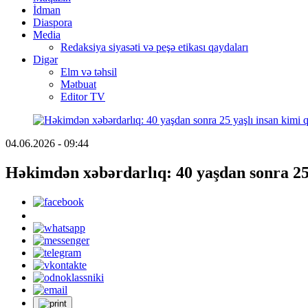
İdman
Diaspora
Media
Redaksiya siyasəti və peşə etikası qaydaları
Digər
Elm və təhsil
Mətbuat
Editor TV
04.06.2026 - 09:44
Həkimdən xəbərdarlıq: 40 yaşdan sonra 25 