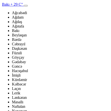
Bakı
+ 29 C°
Ağcabədi
Ağdam
Ağdaş
Ağstafa
Bakı
Beyləqan
Bərdə
Cəbrayıl
Daşkəsən
Füzuli
Göyçay
Gədəbəy
Gəncə
Hacıqabul
İmişli
Kürdəmir
Kəlbəcər
Laçın
Lerik
Lənkəran
Masallı
Naftalan
Naxçıvan