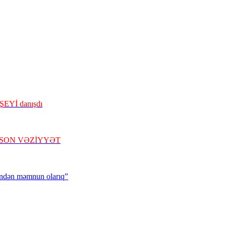
ŞEYİ danışdı
nda SON VƏZİYYƏT
ündən məmnun olarıq”