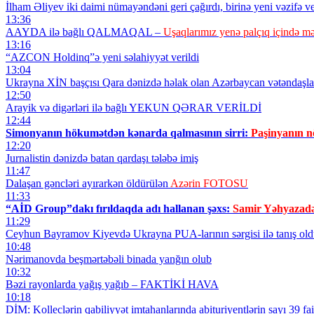
İlham Əliyev iki daimi nümayəndəni geri çağırdı, birinə yeni vəzifə v
13:36
AAYDA ilə bağlı QALMAQAL –
Uşaqlarımız yenə palçıq içində m
13:16
“AZCON Holdinq”ə yeni səlahiyyət verildi
13:04
Ukrayna XİN başçısı Qara dənizdə həlak olan Azərbaycan vətəndaşlar
12:50
Arayik və digərləri ilə bağlı YEKUN QƏRAR VERİLDİ
12:44
Simonyanın hökumətdən kənarda qalmasının sirri:
Paşinyanın nö
12:20
Jurnalistin dənizdə batan qardaşı tələbə imiş
11:47
Dalaşan gəncləri ayırarkən öldürülən
Azərin FOTOSU
11:33
“AİD Group”dakı fırıldaqda adı hallanan şəxs:
Samir Yəhyazadə
11:29
Ceyhun Bayramov Kiyevdə Ukrayna PUA-larının sərgisi ilə tanış ol
10:48
Nərimanovda beşmərtəbəli binada yanğın olub
10:32
Bəzi rayonlarda yağış yağıb – FAKTİKİ HAVA
10:18
DİM: Kolleclərin qabiliyyət imtahanlarında abituriyentlərin sayı 39 fai