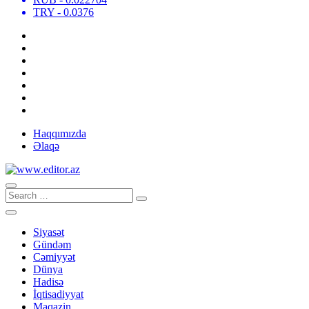
TRY
- 0.0376
Haqqımızda
Əlaqə
Siyasət
Gündəm
Cəmiyyət
Dünya
Hadisə
İqtisadiyyat
Maqazin