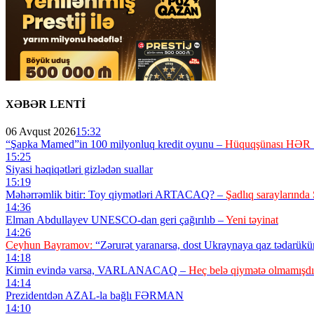
XƏBƏR LENTİ
06 Avqust 2026
15:32
“Şapka Mamed”in 100 milyonluq kredit oyunu –
Hüquqşünası HƏR 
15:25
Siyasi həqiqətləri gizlədən suallar
15:19
Məhərrəmlik bitir: Toy qiymətləri ARTACAQ? –
Şadlıq sarayları
14:36
Elman Abdullayev UNESCO-dan geri çağırılıb –
Yeni təyinat
14:26
Ceyhun Bayramov:
“Zərurət yaranarsa, dost Ukraynaya qaz tədarük
14:18
Kimin evində varsa, VARLANACAQ –
Heç belə qiymətə olmamışdı
14:14
Prezidentdən AZAL-la bağlı FƏRMAN
14:10