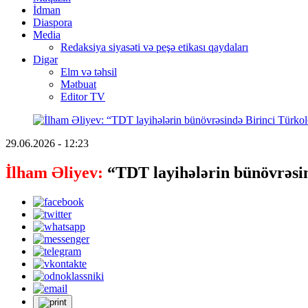
İdman
Diaspora
Media
Redaksiya siyasəti və peşə etikası qaydaları
Digər
Elm və təhsil
Mətbuat
Editor TV
29.06.2026 - 12:23
İlham Əliyev:
“TDT layihələrin bünövrəsind