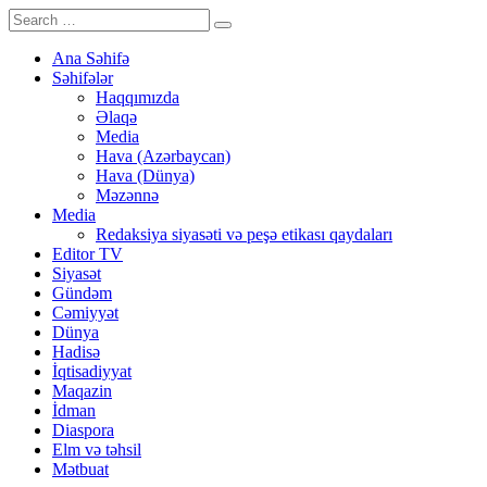
Ana Səhifə
Səhifələr
Haqqımızda
Əlaqə
Media
Hava (Azərbaycan)
Hava (Dünya)
Məzənnə
Media
Redaksiya siyasəti və peşə etikası qaydaları
Editor TV
Siyasət
Gündəm
Cəmiyyət
Dünya
Hadisə
İqtisadiyyat
Maqazin
İdman
Diaspora
Elm və təhsil
Mətbuat