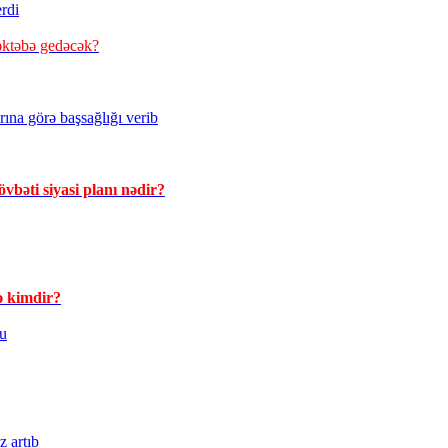
erdi
əktəbə gedəcək?
ına görə başsağlığı verib
vbəti siyasi planı nədir?
 kimdir?
du
z artıb