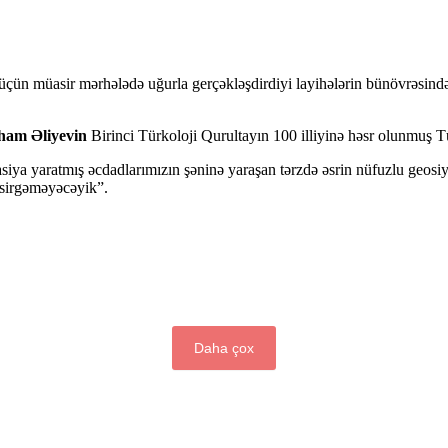
ün müasir mərhələdə uğurla gerçəkləşdirdiyi layihələrin bünövrəsində B
lham Əliyevin
Birinci Türkoloji Qurultayın 100 illiyinə həsr olunmuş Tü
zasiya yaratmış əcdadlarımızın şəninə yaraşan tərzdə əsrin nüfuzlu geosi
əsirgəməyəcəyik”.
Daha çox