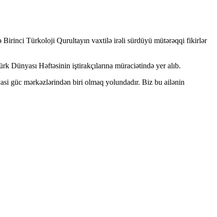
irinci Türkoloji Qurultayın vaxtilə irəli sürdüyü mütərəqqi fikirlər
rk Dünyası Həftəsinin iştirakçılarına müraciətində yer alıb.
yasi güc mərkəzlərindən biri olmaq yolundadır. Biz bu ailənin