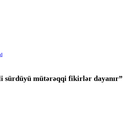
li sürdüyü mütərəqqi fikirlər dayanır”