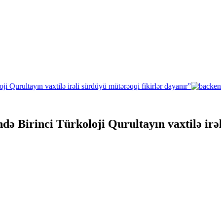
ə Birinci Türkoloji Qurultayın vaxtilə irə