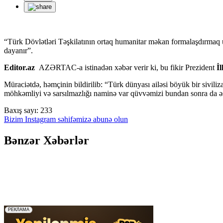
“Türk Dövlətləri Təşkilatının ortaq humanitar məkan formalaşdırmaq üç
dayanır”.
Editor.az
AZƏRTAC-a istinadən xəbər verir ki, bu fikir Prezident
İ
Müraciətdə, həmçinin bildirilib: “Türk dünyası ailəsi böyük bir sivili
möhkəmliyi və sarsılmazlığı naminə var qüvvəmizi bundan sonra da 
Baxış sayı:
233
Bizim Instagram səhifəmizə abunə olun
Bənzər Xəbərlər