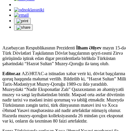
Azərbaycan Respublikasının Prezidenti
İlham Əliyev
mayın 15-də
Türk Dövlətləri Təşkilatının Dövlət başçılarının qeyri-rəsmi Zirvə
görüşündə iştirak edən digər prezidentlərlə birlikdə Türküstan
şəhərindəki “Həzrət Sultan” Muzey-Qoruğu ilə tanış olub.
Editor.az
AZƏRTAC-a istinadən xəbər verir ki, dövlət başçılarına
qoruq haqqında məlumat verilib. Bildirilib ki, “Həzrət Sultan” Milli
Tarix-Mədəniyyət Muzey-Qoruğu 1989-cu ildə yaradılıb.
Muzeydəki “Nadir Eksponatlar Zalı” Qazaxıstanın ən əhəmiyyətli
muzey və sərgi layihələrindən biridir. Məqsəd orta əsrlər dövrünün
nadir tarixi və mədəni irsini qorumaq və təbliğ etməkdir. Muzeydə
Türküstanın zəngin tarixi, türk dünyasının mənəvi irsi və Xoca
Əhməd Yasəvi məqbərəsinə aid nadir artefaktlar nümayiş olunur.
Hazırda muzey-qoruğun kolleksiyasında 26 mindən çox eksponat
var ki, onların da təxminən 80 faizi artefaktdır.
Sonra Türküstanda yerləşən Xoca Əhməd Yasəvi məqbərəsi ilə