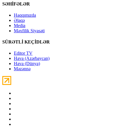
SƏHİFƏLƏR
Haqqımızda
Əlaqə
Media
Məxfilik Siyasəti
SÜRƏTLİ KEÇİDLƏR
Editor TV
Hava (Azərbaycan)
Hava (Dünya)
Məzənnə