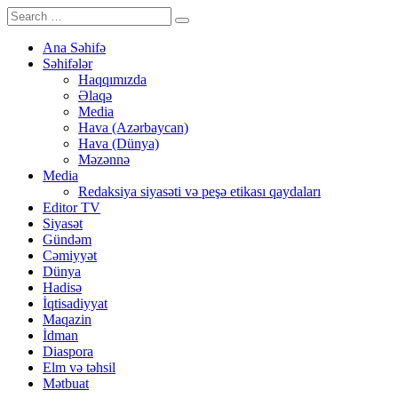
Ana Səhifə
Səhifələr
Haqqımızda
Əlaqə
Media
Hava (Azərbaycan)
Hava (Dünya)
Məzənnə
Media
Redaksiya siyasəti və peşə etikası qaydaları
Editor TV
Siyasət
Gündəm
Cəmiyyət
Dünya
Hadisə
İqtisadiyyat
Maqazin
İdman
Diaspora
Elm və təhsil
Mətbuat