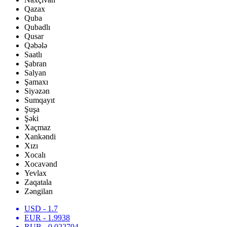
Qazax
Quba
Qubadlı
Qusar
Qəbələ
Saatlı
Şabran
Salyan
Şamaxı
Siyəzən
Sumqayıt
Şuşa
Şəki
Xaçmaz
Xankəndi
Xızı
Xocalı
Xocavənd
Yevlax
Zaqatala
Zəngilan
USD
- 1.7
EUR
- 1.9938
RUB
- 0.022704