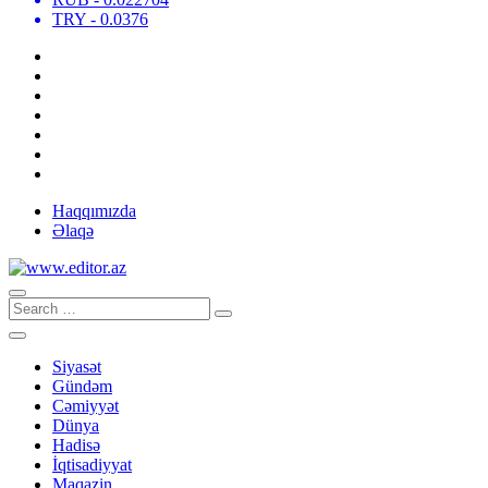
TRY
- 0.0376
Haqqımızda
Əlaqə
Siyasət
Gündəm
Cəmiyyət
Dünya
Hadisə
İqtisadiyyat
Maqazin