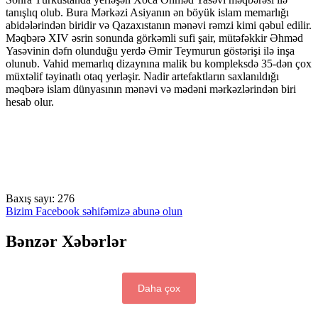
tanışlıq olub. Bura Mərkəzi Asiyanın ən böyük islam memarlığı
abidələrindən biridir və Qazaxıstanın mənəvi rəmzi kimi qəbul edilir.
Məqbərə XIV əsrin sonunda görkəmli sufi şair, mütəfəkkir Əhməd
Yasəvinin dəfn olunduğu yerdə Əmir Teymurun göstərişi ilə inşa
olunub. Vahid memarlıq dizaynına malik bu kompleksdə 35-dən çox
müxtəlif təyinatlı otaq yerləşir. Nadir artefaktların saxlanıldığı
məqbərə islam dünyasının mənəvi və mədəni mərkəzlərindən biri
hesab olur.
Baxış sayı:
276
Bizim Facebook səhifəmizə abunə olun
Bənzər Xəbərlər
Daha çox