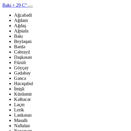
Bakı
+ 29 C°
Ağcabədi
Ağdam
Ağdaş
Ağstafa
Bakı
Beyləqan
Bərdə
Cəbrayıl
Daşkəsən
Füzuli
Göyçay
Gədəbəy
Gəncə
Hacıqabul
İmişli
Kürdəmir
Kəlbəcər
Laçın
Lerik
Lənkəran
Masallı
Naftalan
Naxçıvan