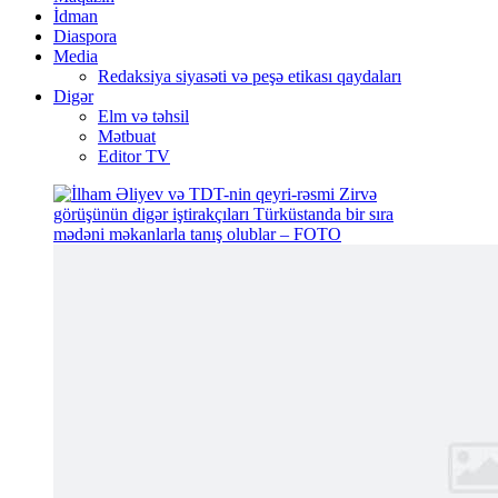
İdman
Diaspora
Media
Redaksiya siyasəti və peşə etikası qaydaları
Digər
Elm və təhsil
Mətbuat
Editor TV