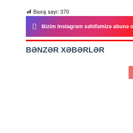
Baxış sayı:
370
Bizim Instagram səhifəmizə abunə 
BƏNZƏR XƏBƏRLƏR