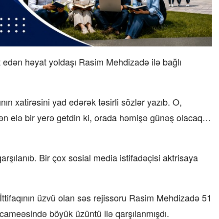
 edən həyat yoldaşı Rasim Mehdizadə ilə bağlı
n xatirəsini yad edərək təsirli sözlər yazıb. O,
“Sən elə bir yerə getdin ki, orada həmişə günəş olacaq…
qarşılanıb. Bir çox sosial media istifadəçisi aktrisaya
ttifaqının üzvü olan səs rejissoru Rasim Mehdizadə 51
 cameəsində böyük üzüntü ilə qarşılanmışdı.