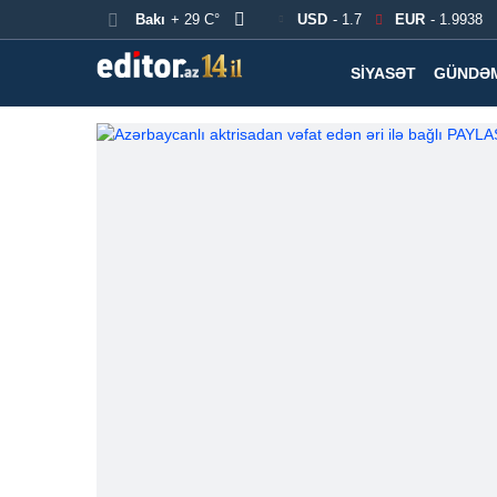
Bakı
+ 29 C°
USD
- 1.7
EUR
- 1.9938
SIYASƏT
GÜNDƏ