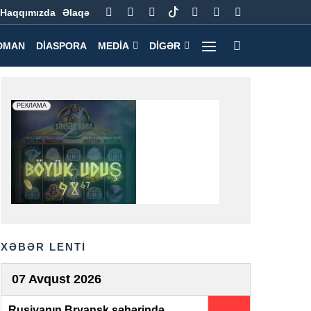
Haqqımızda
Əlaqə
DMAN
DIASPORA
MEDIA
DIGƏR
XƏBƏR LENTİ
07 Avqust 2026
Rusiyanın Bryansk şəhərində