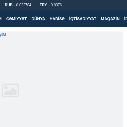
RUB
- 0.022704
TRY
- 0.0376
M
CƏMIYYƏT
DÜNYA
HADISƏ
İQTISADIYYAT
MAQAZIN
İ