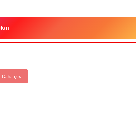
olun
“Xətrinə dəymişəmsə, bağışla məni,
bala” –
Video
07.06.2026 - 00:35
Daha çox