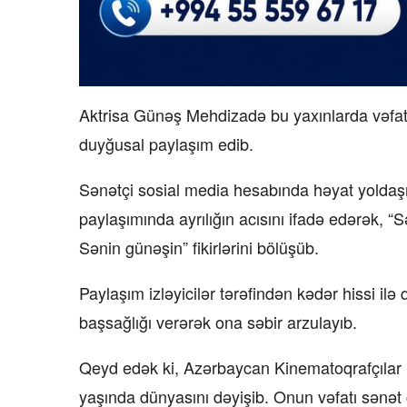
Aktrisa Günəş Mehdizadə bu yaxınlarda vəfat
duyğusal paylaşım edib.
Sənətçi sosial media hesabında həyat yoldaşını
paylaşımında ayrılığın acısını ifadə edərək, 
Sənin günəşin” fikirlərini bölüşüb.
Paylaşım izləyicilər tərəfindən kədər hissi ilə 
başsağlığı verərək ona səbir arzulayıb.
Qeyd edək ki, Azərbaycan Kinematoqrafçılar İ
yaşında dünyasını dəyişib. Onun vəfatı sənət