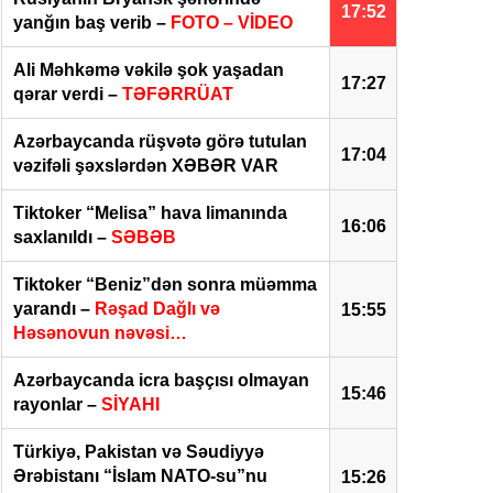
17:52
yanğın baş verib –
FOTO – VİDEO
Ali Məhkəmə vəkilə şok yaşadan
17:27
qərar verdi –
TƏFƏRRÜAT
Azərbaycanda rüşvətə görə tutulan
17:04
vəzifəli şəxslərdən XƏBƏR VAR
Tiktoker “Melisa” hava limanında
16:06
saxlanıldı –
SƏBƏB
Tiktoker “Beniz”dən sonra müəmma
yarandı –
Rəşad Dağlı və
15:55
Həsənovun nəvəsi…
Azərbaycanda icra başçısı olmayan
15:46
rayonlar –
SİYAHI
Türkiyə, Pakistan və Səudiyyə
Ərəbistanı “İslam NATO-su”nu
15:26