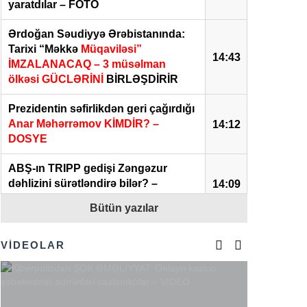
yaratdılar – FOTO
Ərdoğan Səudiyyə Ərəbistanında:
Tarixi “Məkkə
Müqaviləsi”
14:43
İMZALANACAQ – 3 müsəlman
ölkəsi GÜCLƏRİNİ
BİRLƏŞDİRİR
Prezidentin səfirlikdən geri çağırdığı
Anar Məhərrəmov KİMDİR? –
14:12
DOSYE
ABŞ-ın TRIPP gedişi Zəngəzur
dəhlizini sürətləndirə bilər? –
14:09
Politoloqdan ŞƏRH
Bütün yazılar
Prezidentdən Abel Məhərrəmovun
13:45
oğlu ilə bağlı SƏRƏNCAM
VİDEOLAR
İlham Əliyevdən iki diplomatla bağlı
13:40
SƏRƏNCAMLAR