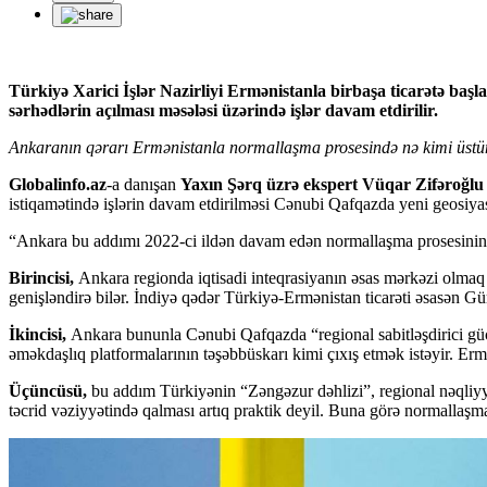
Türkiyə Xarici İşlər Nazirliyi Ermənistanla birbaşa ticarətə başl
sərhədlərin açılması məsələsi üzərində işlər davam etdirilir.
Ankaranın qərarı Ermənistanla normallaşma prosesində nə kimi üstünl
Globalinfo.az
-a danışan
Yaxın Şərq üzrə ekspert Vüqar Zifəroğlu
istiqamətində işlərin davam etdirilməsi Cənubi Qafqazda yeni geosiyas
“Ankara bu addımı 2022-ci ildən davam edən normallaşma prosesinin tə
Birincisi,
Ankara regionda iqtisadi inteqrasiyanın əsas mərkəzi olmaq is
genişləndirə bilər. İndiyə qədər Türkiyə-Ermənistan ticarəti əsasən Gürc
İkincisi,
Ankara bununla Cənubi Qafqazda “regional sabitləşdirici güc”
əməkdaşlıq platformalarının təşəbbüskarı kimi çıxış etmək istəyir. Er
Üçüncüsü,
bu addım Türkiyənin “Zəngəzur dəhlizi”, regional nəqliyyat
təcrid vəziyyətində qalması artıq praktik deyil. Buna görə normallaşma