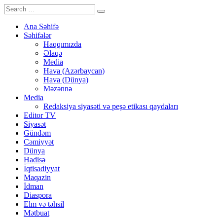
Ana Səhifə
Səhifələr
Haqqımızda
Əlaqə
Media
Hava (Azərbaycan)
Hava (Dünya)
Məzənnə
Media
Redaksiya siyasəti və peşə etikası qaydaları
Editor TV
Siyasət
Gündəm
Cəmiyyət
Dünya
Hadisə
İqtisadiyyat
Maqazin
İdman
Diaspora
Elm və təhsil
Mətbuat