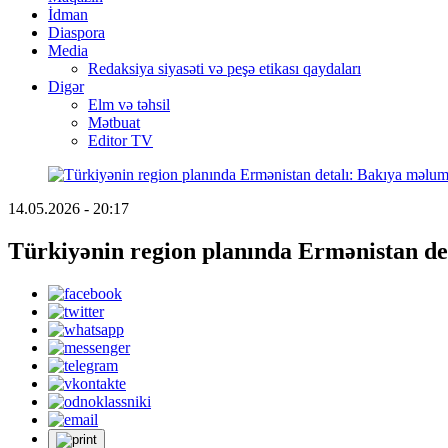
İdman
Diaspora
Media
Redaksiya siyasəti və peşə etikası qaydaları
Digər
Elm və təhsil
Mətbuat
Editor TV
14.05.2026 - 20:17
Türkiyənin region planında Ermənistan de