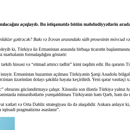
anılacağını açıqlayıb. Bu istiqamətdə bütün məhdudiyyətlərin aradan
üklər gətirəcək? Bakı və İrəvan arasındakı sülh prosesinin mövcud vəzi
deyib ki, Türkiyə ilə Ermənistan arasında birbaşa ticarətin başlanmasın
i mərhələnin formalaşdığını göstərir:
rkib hissəsi və “etimad artırıcı tədbir” kimi təqdim edir. Bu qərarın 
təyir. Ermənistan bazarının açılması Türkiyənin Şərqi Anadolu bölgələrini
üstan üzərindən dolayı şəkildə həyata keçirilirdi. Yeni qərar vasitəçi xə
 obrazını gücləndirməyə çalışır. Xüsusilə son illərdə Türkiyə yalnız h
mənistanla münasibətlərin yumşaldılması Türkiyənin həm Qərb, həm də reg
 xətləri və Orta Dəhliz strategiyası ilə də əlaqəlidir. Ankara anlayır k
 iqtisadi pragmatizmə əsaslanır”.