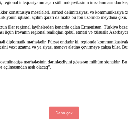
regional inteqrasiyanın açarı sülh müqaviləsinin imzalanmasından keç
liklər konstitusiya məsələləri, sərhəd delimitasiyası və kommunikasiya
ürkiyənin iqtisadi açılım qərarı da məhz bu fon üzərində meydana çıxır.
zun illər regional layihələrdən kənarda qalan Ermənistan, Türkiyə bazarı
çün İrəvanın regional reallıqları qəbul etməsi və xüsusilə Azərbaycan
i diplomatik mərhələdir. Fürsət ondadır ki, regionda kommunikasiyaları
esini vaxt uzatma və ya siyasi manevr alətinə çevirməyə çalışa bilər. Bu
stmünaqişə mərhələsinin dərinləşdiyini göstərən mühüm siqnaldır. Bu p
ə açılmasından asılı olacaq”.
Daha çox