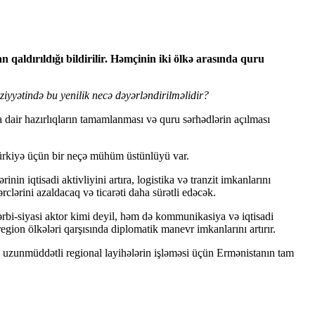
 qaldırıldığı bildirilir. Həmçinin iki ölkə arasında quru
yyətində bu yenilik necə dəyərləndirilməlidir?
a dair hazırlıqların tamamlanması və quru sərhədlərin açılması
Türkiyə üçün bir neçə mühüm üstünlüyü var.
n iqtisadi aktivliyini artıra, logistika və tranzit imkanlarını
rclərini azaldacaq və ticarəti daha sürətli edəcək.
ərbi-siyasi aktor kimi deyil, həm də kommunikasiya və iqtisadi
ion ölkələri qarşısında diplomatik manevr imkanlarını artırır.
i, uzunmüddətli regional layihələrin işləməsi üçün Ermənistanın tam