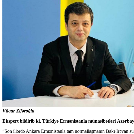
Vüqar Zifəroğlu
Ekspert bildirib ki, Türkiyə Ermənistanla münasibətləri Azərb
“Son illərdə Ankara Ermənistanla tam normallaşmanın Bakı-İrəvan sül