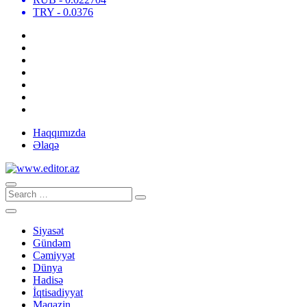
TRY
- 0.0376
Haqqımızda
Əlaqə
Siyasət
Gündəm
Cəmiyyət
Dünya
Hadisə
İqtisadiyyat
Maqazin