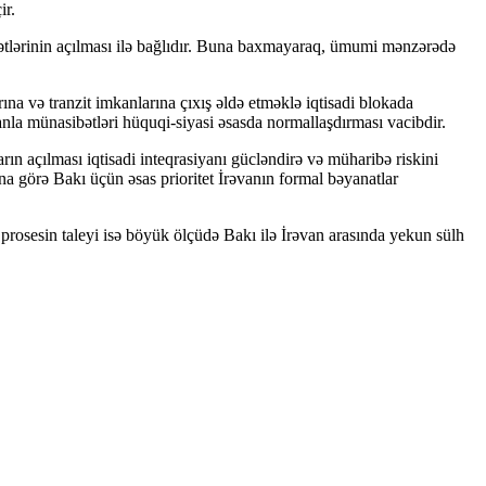
ir.
 xətlərinin açılması ilə bağlıdır. Buna baxmayaraq, ümumi mənzərədə
na və tranzit imkanlarına çıxış əldə etməklə iqtisadi blokada
la münasibətləri hüquqi-siyasi əsasda normallaşdırması vacibdir.
n açılması iqtisadi inteqrasiyanı gücləndirə və müharibə riskini
na görə Bakı üçün əsas prioritet İrəvanın formal bəyanatlar
rosesin taleyi isə böyük ölçüdə Bakı ilə İrəvan arasında yekun sülh