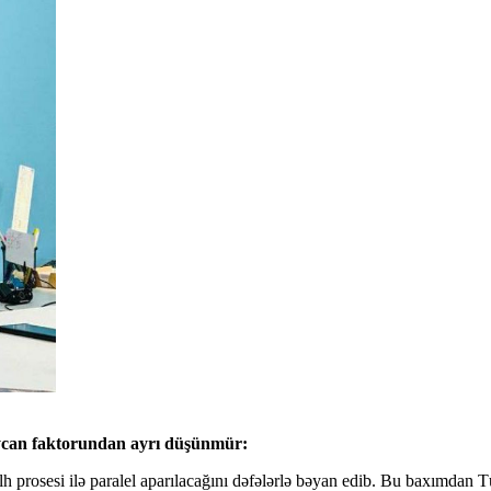
aycan faktorundan ayrı düşünmür:
h prosesi ilə paralel aparılacağını dəfələrlə bəyan edib. Bu baxımdan 