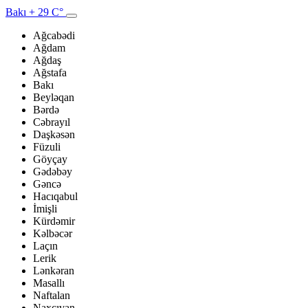
Bakı
+ 29 C°
Ağcabədi
Ağdam
Ağdaş
Ağstafa
Bakı
Beyləqan
Bərdə
Cəbrayıl
Daşkəsən
Füzuli
Göyçay
Gədəbəy
Gəncə
Hacıqabul
İmişli
Kürdəmir
Kəlbəcər
Laçın
Lerik
Lənkəran
Masallı
Naftalan
Naxçıvan