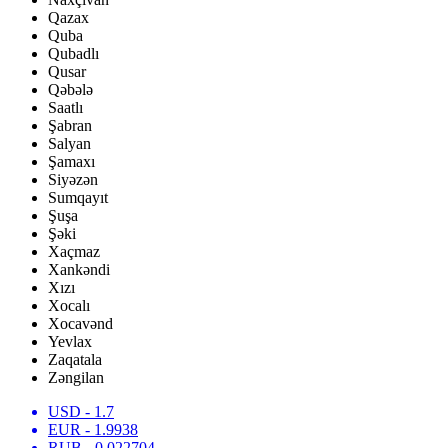
Qazax
Quba
Qubadlı
Qusar
Qəbələ
Saatlı
Şabran
Salyan
Şamaxı
Siyəzən
Sumqayıt
Şuşa
Şəki
Xaçmaz
Xankəndi
Xızı
Xocalı
Xocavənd
Yevlax
Zaqatala
Zəngilan
USD
- 1.7
EUR
- 1.9938
RUB
- 0.022704