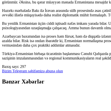
görünmür. Əksinə, bu qərar müəyyən mənada Ermənistana mesajdır ki, 
Hazırkı mərhələdə Bakı ilə İrəvan arasında sülh prosesində əsas çətin
əvvəlki illərlə müqayisədə daha realist diplomatik mühit formalaşıb. T
Bu yenilik Ermənistan üçün ciddi iqtisadi nəfəs imkanı yarada bilər. U
psixologiyasından uzaqlaşmağa çalışacaq. Amma bunun davamlı olması ü
Azərbaycan baxımından isə proses həm fürsət, həm də diqqətlə izlənməl
azalda bilər. Risk isə ondan ibarətdir ki, Ermənistan normallaşma pros
verməsindən daha çox praktiki addımlar atmasıdır.
Türkiyə-Ermənistan birbaşa ticarətinin başlanması Cənubi Qafqazda po
sazişinin imzalanmasından və regional kommunikasiyaların real şəkild
Baxış sayı:
297
Bizim Telegram səhifəmizə abunə olun
Bənzər Xəbərlər