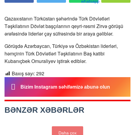
Qazaxıstanın Türküstan şəhərində Türk Dövlətləri
Təşkilatının Dövlət başçılarının qeyri-rəsmi Zirvə görüşü
ərəfəsində liderlər çay süfrəsində bir araya gəliblər.
Görüşdə Azərbaycan, Türkiyə və Özbəkistan liderləri,
həmçinin Türk Dövlətləri Təşkilatının Baş katibi
Kubanıçbek Omuraliyev iştirak ediblər.
Baxış sayı:
292
Bizim Instagram səhifəmizə abunə olun
BƏNZƏR XƏBƏRLƏR
Daha çox