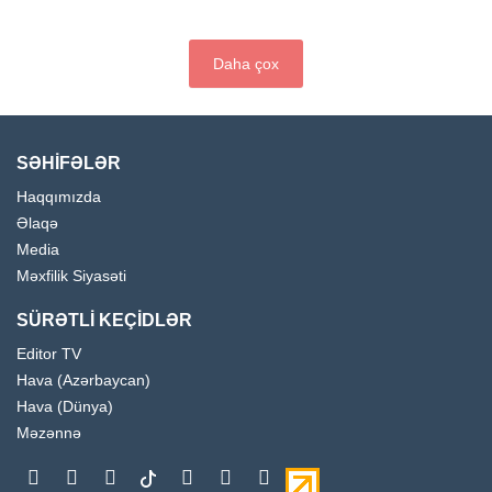
Daha çox
SƏHİFƏLƏR
Haqqımızda
Əlaqə
Media
Məxfilik Siyasəti
SÜRƏTLİ KEÇİDLƏR
Editor TV
Hava (Azərbaycan)
Hava (Dünya)
Məzənnə