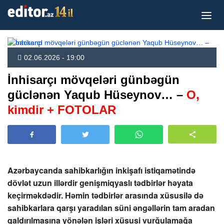
02.06.2026 - 19:00
İnhisarçı mövqeləri günbəgün
güclənən Yaqub Hüseynov… –
O,
kimdir + FOTOLAR
Azərbaycanda sahibkarlığın inkişafı istiqamətində
dövlət uzun illərdir genişmiqyaslı tədbirlər həyata
keçirməkdədir. Həmin tədbirlər arasında xüsusilə də
sahibkarlara qarşı yaradılan süni əngəllərin tam aradan
qaldırılmasına yönələn işləri xüsusi vurğulamağa