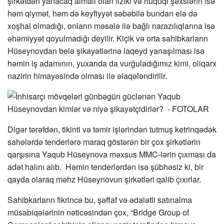
şirkətdən yanacaq almalı olan fiziki və hüquqi şəxslərin isə
həm qiymət, həm də keyfiyyət səbəbilə bundan elə də
xoşhal olmadığı, onların məsələ ilə bağlı narazılıqlarına isə
əhəmiyyət qoyulmadığı deyilir. Kiçik və orta sahibkarların
Hüseynovdan belə şikayətlərinə laqeyd yanaşılması isə
həmin iş adamının, yuxarıda da vurğuladığımız kimi, oliqarx
nazirin himayəsində olması ilə əlaqələndirilir.
Digər tərəfdən, tikinti və təmir işlərindən tutmuş ketrinqədək
sahələrdə tenderlərə maraq göstərən bir çox şirkətlərin
qarşısına Yaqub Hüseynova məxsus MMC-lərin çıxması da
adət halını alıb. Həmin tenderlərdən isə şübhəsiz ki, bir
qayda olaraq məhz Hüseynovun şirkətləri qalib çıxırlar.
Sahibkarların fikrincə bu, şəffaf və ədalətli satınalma
müsabiqələrinin nəticəsindən çox, “Bridge Group of