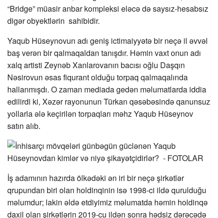
“Bridge” müasir anbar kompleksi eləcə də saysız-hesabsız
digər obyektlərin sahibidir.
Yaqub Hüseynovun adı geniş ictimaiyyətə bir neçə il əvvəl
baş verən bir qalmaqaldan tanışdır. Həmin vaxt onun adı
xalq artisti Zeynəb Xanlarovanın bacısı oğlu Daşqın
Nəsirovun əsas fiqurant olduğu torpaq qalmaqalında
hallanmışdı. O zaman mediada gedən məlumatlarda iddia
edilirdi ki, Xəzər rayonunun Türkan qəsəbəsində qanunsuz
yollarla ələ keçirilən torpaqları məhz Yaqub Hüseynov
satın alıb.
İş adamının hazırda ölkədəki ən iri bir neçə şirkətlər
qrupundan biri olan holdinqinin isə 1998-ci ildə qurulduğu
məlumdur; lakin əldə etdiyimiz məlumatda həmin holdinqə
daxil olan şirkətlərin 2019-cu ildən sonra hədsiz dərəcədə