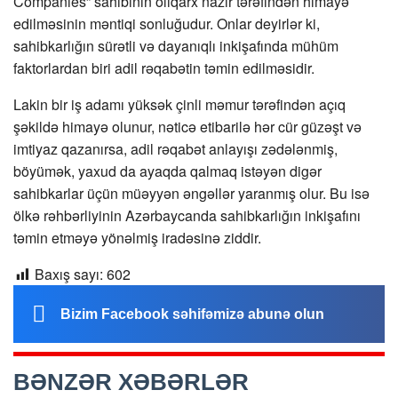
Companies” sahibinin oliqarx nazir tərəfindən himayə
edilməsinin məntiqi sonluğudur. Onlar deyirlər ki,
sahibkarlığın sürətli və dayanıqlı inkişafında mühüm
faktorlardan biri adil rəqabətin təmin edilməsidir.
Lakin bir iş adamı yüksək çinli məmur tərəfindən açıq
şəkildə himayə olunur, nəticə etibarilə hər cür güzəşt və
imtiyaz qazanırsa, adil rəqabət anlayışı zədələnmiş,
böyümək, yaxud da ayaqda qalmaq istəyən digər
sahibkarlar üçün müəyyən əngəllər yaranmış olur. Bu isə
ölkə rəhbərliyinin Azərbaycanda sahibkarlığın inkişafını
təmin etməyə yönəlmiş iradəsinə ziddir.
Baxış sayı:
602
Bizim Facebook səhifəmizə abunə olun
BƏNZƏR XƏBƏRLƏR