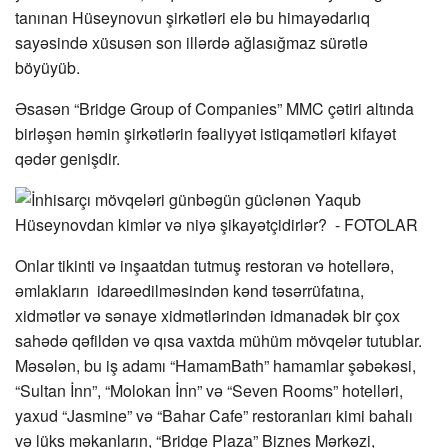
tanınan Hüseynovun şirkətləri elə bu himayədarlıq
sayəsində xüsusən son illərdə ağlasığmaz sürətlə
böyüyüb.
Əsasən “Bridge Group of Companies” MMC çətiri altında
birləşən həmin şirkətlərin fəaliyyət istiqamətləri kifayət
qədər genişdir.
Onlar tikinti və inşaatdan tutmuş restoran və hotellərə,
əmlakların idarəedilməsindən kənd təsərrüfatına,
xidmətlər və sənaye xidmətlərindən idmanadək bir çox
sahədə qəfildən və qısa vaxtda mühüm mövqelər tutublar.
Məsələn, bu iş adamı “HamamBath” hamamlar şəbəkəsi,
“Sultan İnn”, “Molokan İnn” və “Seven Rooms” hotelləri,
yaxud “Jasmine” və “Bahar Cafe” restoranları kimi bahalı
və lüks məkanların, “Bridge Plaza” Biznes Mərkəzi,