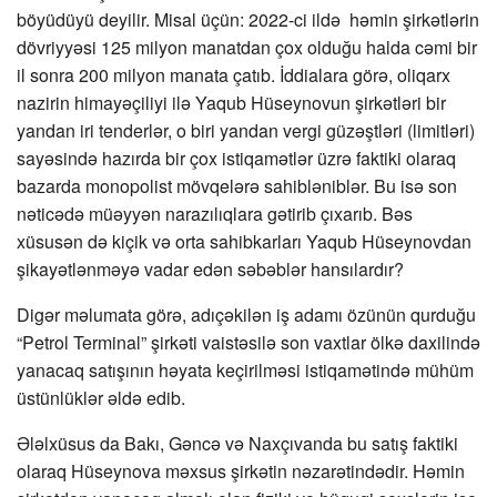
böyüdüyü deyilir. Misal üçün: 2022-ci ildə həmin şirkətlərin
dövriyyəsi 125 milyon manatdan çox olduğu halda cəmi bir
il sonra 200 milyon manata çatıb. İddialara görə, oliqarx
nazirin himayəçiliyi ilə Yaqub Hüseynovun şirkətləri bir
yandan iri tenderlər, o biri yandan vergi güzəştləri (limitləri)
sayəsində hazırda bir çox istiqamətlər üzrə faktiki olaraq
bazarda monopolist mövqelərə sahibləniblər. Bu isə son
nəticədə müəyyən narazılıqlara gətirib çıxarıb. Bəs
xüsusən də kiçik və orta sahibkarları Yaqub Hüseynovdan
şikayətlənməyə vadar edən səbəblər hansılardır?
Digər məlumata görə, adıçəkilən iş adamı özünün qurduğu
“Petrol Terminal” şirkəti vaistəsilə son vaxtlar ölkə daxilində
yanacaq satışının həyata keçirilməsi istiqamətində mühüm
üstünlüklər əldə edib.
Ələlxüsus da Bakı, Gəncə və Naxçıvanda bu satış faktiki
olaraq Hüseynova məxsus şirkətin nəzarətindədir. Həmin