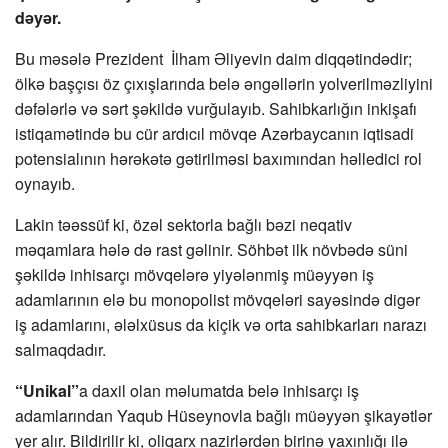
dəyər.
Bu məsələ Prezident İlham Əliyevin daim diqqətindədir;
ölkə başçısı öz çıxışlarında belə əngəllərin yolverilməzliyini
dəfələrlə və sərt şəkildə vurğulayıb. Sahibkarlığın inkişafı
istiqamətində bu cür ardıcıl mövqe Azərbaycanın iqtisadi
potensialının hərəkətə gətirilməsi baxımından həlledici rol
oynayıb.
Lakin təəssüf ki, özəl sektorla bağlı bəzi neqativ
məqamlara hələ də rast gəlinir. Söhbət ilk növbədə süni
şəkildə inhisarçı mövqelərə yiyələnmiş müəyyən iş
adamlarının elə bu monopolist mövqeləri sayəsində digər
iş adamlarını, ələlxüsus da kiçik və orta sahibkarları narazı
salmaqdadır.
“Unikal”
a daxil olan məlumatda belə inhisarçı iş
adamlarından Yaqub Hüseynovla bağlı müəyyən şikayətlər
yer alır. Bildirilir ki, oliqarx nazirlərdən birinə yaxınlığı ilə