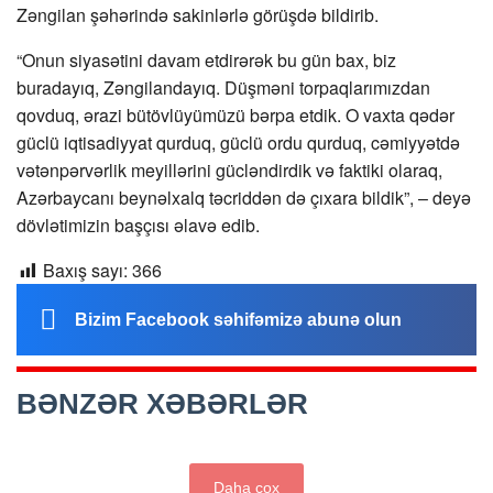
Zəngilan şəhərində sakinlərlə görüşdə bildirib.
“Onun siyasətini davam etdirərək bu gün bax, biz
buradayıq, Zəngilandayıq. Düşməni torpaqlarımızdan
qovduq, ərazi bütövlüyümüzü bərpa etdik. O vaxta qədər
güclü iqtisadiyyat qurduq, güclü ordu qurduq, cəmiyyətdə
vətənpərvərlik meyillərini gücləndirdik və faktiki olaraq,
Azərbaycanı beynəlxalq təcriddən də çıxara bildik”, – deyə
dövlətimizin başçısı əlavə edib.
Baxış sayı:
366
Bizim Facebook səhifəmizə abunə olun
BƏNZƏR XƏBƏRLƏR
Daha çox