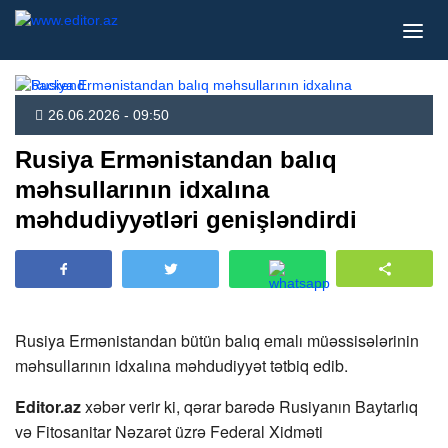
26.06.2026 - 09:50
Rusiya Ermənistandan balıq
məhsullarının idxalına
məhdudiyyətləri genişləndirdi
Rusiya Ermənistandan bütün balıq emalı müəssisələrinin
məhsullarının idxalına məhdudiyyət tətbiq edib.
Editor.az
xəbər verir ki, qərar barədə Rusiyanın Baytarlıq
və Fitosanitar Nəzarət üzrə Federal Xidməti