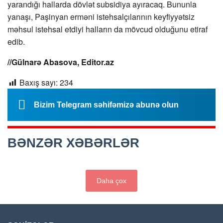
yarandığı hallarda dövlət subsidiya ayıracaq. Bununla
yanaşı, Paşinyan erməni istehsalçılarının keyfiyyətsiz
məhsul istehsal etdiyi halların da mövcud olduğunu etiraf
edib.
//Gülnarə Abasova, Editor.az
Baxış sayı:
234
Bizim Telegram səhifəmizə abunə olun
BƏNZƏR XƏBƏRLƏR
Daha çox