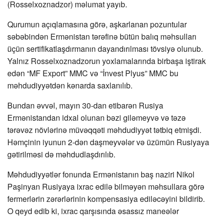
(Rosselxoznadzor) məlumat yayıb.
Qurumun açıqlamasına görə, aşkarlanan pozuntular
səbəbindən Ermənistan tərəfinə bütün balıq məhsulları
üçün sertifikatlaşdırmanın dayandırılması tövsiyə olunub.
Yalnız Rosselxoznadzorun yoxlamalarında birbaşa iştirak
edən “MF Export” MMC və “İnvest Plyus” MMC bu
məhdudiyyətdən kənarda saxlanılıb.
Bundan əvvəl, mayın 30-dan etibarən Rusiya
Ermənistandan idxal olunan bəzi giləmeyvə və təzə
tərəvəz növlərinə müvəqqəti məhdudiyyət tətbiq etmişdi.
Həmçinin iyunun 2-dən daşmeyvələr və üzümün Rusiyaya
gətirilməsi də məhdudlaşdırılıb.
Məhdudiyyətlər fonunda Ermənistanın baş naziri Nikol
Paşinyan Rusiyaya ixrac edilə bilməyən məhsullara görə
fermerlərin zərərlərinin kompensasiya ediləcəyini bildirib.
O qeyd edib ki, ixrac qarşısında əsassız maneələr