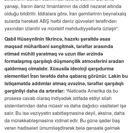
yanaşı, İranın dəniz limanlarının da ciddi nəzarət altında
olduğu bildirilir. İddialara görə, İran gəmilərinin beynəlxalq
sularda hərəkəti ABŞ hərbi dəniz qüvvələri tərəfindən
yaxından izlənilir və müxtəlif məhdudiyyətlərlə üzləşir”.
Qabil Hüseynlinin fikrincə, hazırkı şəraitdə əsas
məqsəd müharibəni səngitmək, tərəflər arasında
etimad mühiti yaratmaq və uzun illər ərzində
formalaşmış qarşılıqlı düşmənçilik atmosferini aradan
qaldırmaq olmalıdır. Xüsusilə ideoloji qarşıdurma
elementləri İran tərəfdə daha qabarıq görünür. Lakin bu
istiqamətdə addımlar atmaq əvəzinə, tərəflər qarşılıqlı
gərginliyi daha da artırırlar:
“Nəticədə Amerika da bu
prosesə cavab olaraq indiyədək istifadə etdiyi silah
sistemlərindən daha müasir və daha dağıdıcı vasitələri işə
salır. Bu isə vəziyyətin sabitləşməsinə deyil, əksinə, daha
da mürəkkəbləşməsinə xidmət edir. Bu günə qədər baş
verən hadisələri ümumiləşdirərək belə qənaətə gəlmək