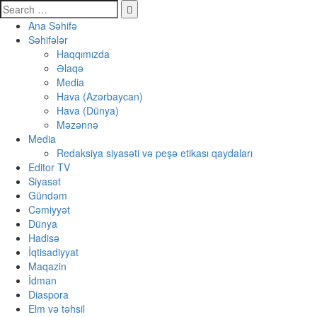
Ana Səhifə
Səhifələr
Haqqımızda
Əlaqə
Media
Hava (Azərbaycan)
Hava (Dünya)
Məzənnə
Media
Redaksiya siyasəti və peşə etikası qaydaları
Editor TV
Siyasət
Gündəm
Cəmiyyət
Dünya
Hadisə
İqtisadiyyat
Maqazin
İdman
Diaspora
Elm və təhsil