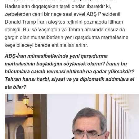
Hadisələrin diqqətçəkən tərəfi ondan ibarətdir ki,
zərbələrdən cəmi bir neçə saat əvvəl ABŞ Prezidenti
Donald Tramp İranı atəşkəs rejimini pozmaqda ittiham
etmişdi. Bu isə Vaşinqton və Tehran arasında onsuz da
gərgin olan münasibətlərin yeni qarşıdurma mərhələsinə
keçə biləcəyi barədə ehtimalları artırır.
ABŞ-İran münasibətlərində yeni qarşıdurma
mərhələsinin başladığını söyləmək olarmı? İranın bu
hücumlara cavab verməsi ehtimalı nə qədər yüksəkdir?
Tehran hansı hərbi, siyasi və ya diplomatik addımlara əl
ata bilər?