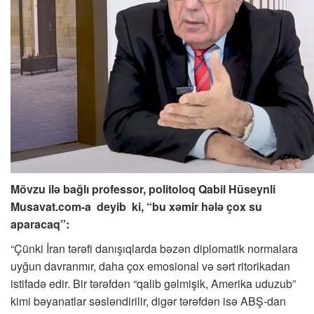
Mövzu ilə bağlı professor, politoloq Qabil Hüseynli
Musavat.com-a deyib
ki, “bu xəmir hələ çox su
aparacaq”:
“Çünki İran tərəfi danışıqlarda bəzən diplomatik normalara
uyğun davranmır, daha çox emosional və sərt ritorikadan
istifadə edir. Bir tərəfdən “qalib gəlmişik, Amerika uduzub”
kimi bəyanatlar səsləndirilir, digər tərəfdən isə ABŞ-dan