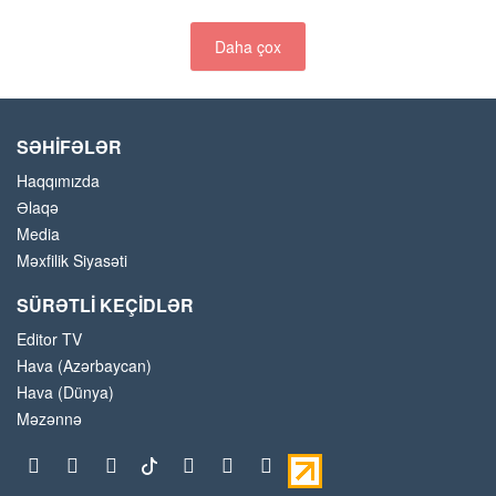
Daha çox
SƏHİFƏLƏR
Haqqımızda
Əlaqə
Media
Məxfilik Siyasəti
SÜRƏTLİ KEÇİDLƏR
Editor TV
Hava (Azərbaycan)
Hava (Dünya)
Məzənnə