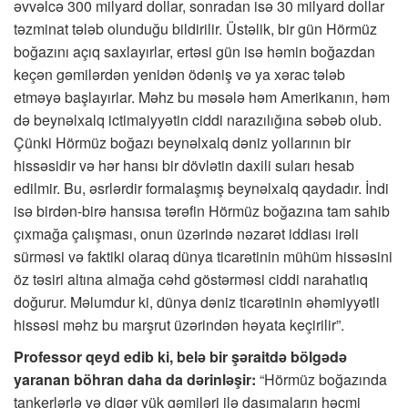
əvvəlcə 300 milyard dollar, sonradan isə 30 milyard dollar
təzminat tələb olunduğu bildirilir. Üstəlik, bir gün Hörmüz
boğazını açıq saxlayırlar, ertəsi gün isə həmin boğazdan
keçən gəmilərdən yenidən ödəniş və ya xərac tələb
etməyə başlayırlar. Məhz bu məsələ həm Amerikanın, həm
də beynəlxalq ictimaiyyətin ciddi narazılığına səbəb olub.
Çünki Hörmüz boğazı beynəlxalq dəniz yollarının bir
hissəsidir və hər hansı bir dövlətin daxili suları hesab
edilmir. Bu, əsrlərdir formalaşmış beynəlxalq qaydadır. İndi
isə birdən-birə hansısa tərəfin Hörmüz boğazına tam sahib
çıxmağa çalışması, onun üzərində nəzarət iddiası irəli
sürməsi və faktiki olaraq dünya ticarətinin mühüm hissəsini
öz təsiri altına almağa cəhd göstərməsi ciddi narahatlıq
doğurur. Məlumdur ki, dünya dəniz ticarətinin əhəmiyyətli
hissəsi məhz bu marşrut üzərindən həyata keçirilir”.
Professor qeyd edib ki, belə bir şəraitdə bölgədə
yaranan böhran daha da dərinləşir:
“Hörmüz boğazında
tankerlərlə və digər yük gəmiləri ilə daşımaların həcmi