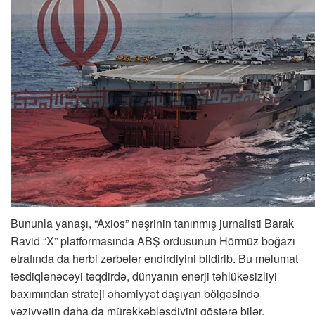
Bununla yanaşı, “Axios” nəşrinin tanınmış jurnalisti Barak
Ravid “X” platformasında ABŞ ordusunun Hörmüz boğazı
ətrafında da hərbi zərbələr endirdiyini bildirib. Bu məlumat
təsdiqlənəcəyi təqdirdə, dünyanın enerji təhlükəsizliyi
baxımından strateji əhəmiyyət daşıyan bölgəsində
vəziyyətin daha da mürəkkəbləşdiyini göstərə bilər.