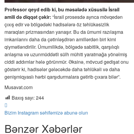
Professor qeyd edib ki, bu məsələdə xüsusilə İsrail
amili də diqqət çəkir:
“İsrail prosesdə ayrıca mövqedən
çıxış edir və bölgədəki hadisələrə öz təhlükəsizlik
maraqları prizmasından yanaşır. Bu da ümumi razılaşma
imkanlarını daha da çətinləşdirən amillərdən biri kimi
qiymətləndirilir. Ümumilikdə, bölgədə sabitlik, qarşılıqlı
anlaşma və uzunmüddətli sülh mühiti yaratmağa yönəlmiş
ciddi addımlar hələ görünmür. Əksinə, mövcud gedişat onu
göstərir ki, hadisələr gələcəkdə daha təhlükəli və daha
genişmiqyaslı hərbi qarşıdurmalara gətirib çıxara bilər”.
Musavat.com
Baxış sayı:
244
Bizim Instagram səhifəmizə abunə olun
Bənzər Xəbərlər