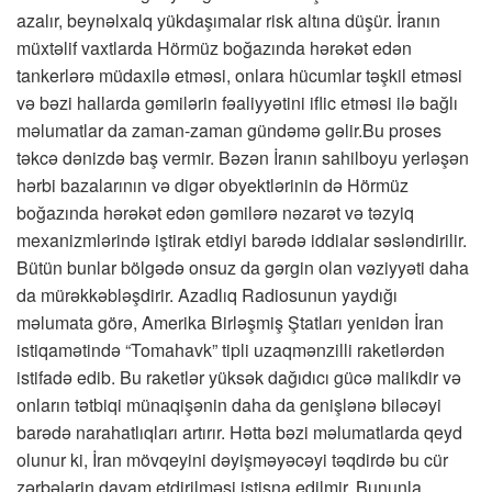
azalır, beynəlxalq yükdaşımalar risk altına düşür. İranın
müxtəlif vaxtlarda Hörmüz boğazında hərəkət edən
tankerlərə müdaxilə etməsi, onlara hücumlar təşkil etməsi
və bəzi hallarda gəmilərin fəaliyyətini iflic etməsi ilə bağlı
məlumatlar da zaman-zaman gündəmə gəlir.Bu proses
təkcə dənizdə baş vermir. Bəzən İranın sahilboyu yerləşən
hərbi bazalarının və digər obyektlərinin də Hörmüz
boğazında hərəkət edən gəmilərə nəzarət və təzyiq
mexanizmlərində iştirak etdiyi barədə iddialar səsləndirilir.
Bütün bunlar bölgədə onsuz da gərgin olan vəziyyəti daha
da mürəkkəbləşdirir. Azadlıq Radiosunun yaydığı
məlumata görə, Amerika Birləşmiş Ştatları yenidən İran
istiqamətində “Tomahavk” tipli uzaqmənzilli raketlərdən
istifadə edib. Bu raketlər yüksək dağıdıcı gücə malikdir və
onların tətbiqi münaqişənin daha da genişlənə biləcəyi
barədə narahatlıqları artırır. Hətta bəzi məlumatlarda qeyd
olunur ki, İran mövqeyini dəyişməyəcəyi təqdirdə bu cür
zərbələrin davam etdirilməsi istisna edilmir. Bununla