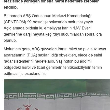
ərazisində yerləşən bir sıra hərbi hədəflərə zərbələr
endirib.
Bu barədə ABŞ Ordusunun Mərkəzi Komandanlığı
(CENTCOM) “X” sosial şəbəkəsində məlumat yayıb.
Açıqlamada bildirilir ki, əməliyyat İranın “M/V Ever”
gəmilərinə qarşı həyata keçirdiyi hücumlardan sonra icra
olunub.
Məlumata görə, ABŞ qüvvələri İranın raket və pilotsuz uçuş
aparatlarının (PUA) saxlanıldığı obyektləri, eləcə də sahil
radar sistemlərini hədəfə alıb. Vaşinqton bu addımı
bölgədəki hərbi və ticari gəmilərin təhlükəsizliyinin təmin
edilməsi ilə əsaslandırır.