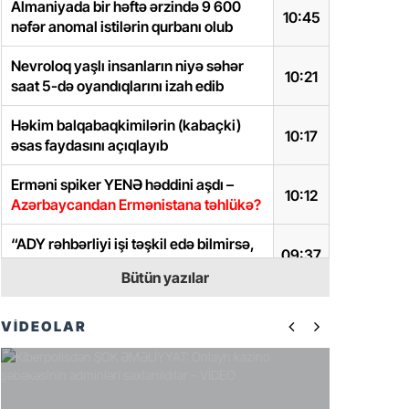
Almaniyada bir həftə ərzində 9 600
10:45
nəfər anomal istilərin qurbanı olub
Nevroloq yaşlı insanların niyə səhər
10:21
saat 5-də oyandıqlarını izah edib
Həkim balqabaqkimilərin (kabaçki)
10:17
əsas faydasını açıqlayıb
Erməni spiker YENƏ həddini aşdı –
10:12
Azərbaycandan Ermənistana təhlükə?
“ADY rəhbərliyi işi təşkil edə bilmirsə,
09:37
istefa versin”
Bütün yazılar
Bu xəbərlər Trampı dəli edir
09:23
VİDEOLAR
İran İraq ərazisindən Səudiyyə
Ərəbistanına hücum hazırlayır –
Ər-
09:19
Riyaddan şok xəbərdarlıq