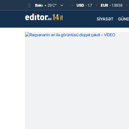
Bakı
+ 29 C°
USD
- 1.7
EUR
- 1.9938
SIYASƏT
GÜN