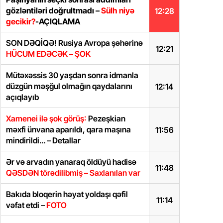
gözləntiləri doğrultmadı –
Sülh niyə
12:28
gecikir?
-AÇIQLAMA
SON DƏQİQƏ! Rusiya Avropa şəhərinə
12:21
HÜCUM EDƏCƏK – ŞOK
Mütəxəssis 30 yaşdan sonra idmanla
düzgün məşğul olmağın qaydalarını
12:14
açıqlayıb
Xamenei ilə şok görüş:
Pezeşkian
məxfi ünvana aparıldı, qara maşına
11:56
mindirildi… – Detallar
Ər və arvadın yanaraq öldüyü hadisə
11:48
QƏSDƏN törədilibmiş – Saxlanılan var
Bakıda bloqerin həyat yoldaşı qəfil
11:14
vəfat etdi –
FOTO