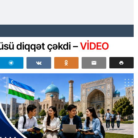
tüsü diqqət çəkdi –
VİDEO