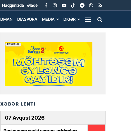
Haqqımızda
Əlaqə
İDMAN
DIASPORA
MEDIA
DIGƏR
XƏBƏR LENTİ
07 Avqust 2026
Paşinyanın seçki sonrası addımları