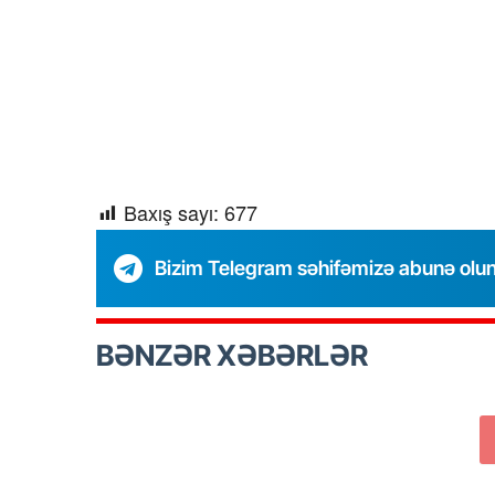
Baxış sayı:
677
Bizim Telegram səhifəmizə abunə olu
BƏNZƏR XƏBƏRLƏR