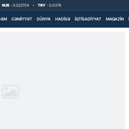
RUB
- 0.022704
TRY
- 0.0376
DƏM
CƏMIYYƏT
DÜNYA
HADISƏ
İQTISADIYYAT
MAQAZIN