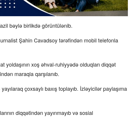
il bəylə birlikdə görüntülənib.
ı jurnalist Şahin Cavadsoy tərəfindən mobil telefonla
t yoldaşının xoş əhval-ruhiyyədə olduqları diqqət
əfindən maraqla qarşılanıb.
ayılaraq çoxsaylı baxış toplayıb. İzləyicilər paylaşıma
larının diqqətindən yayınmayıb və sosial