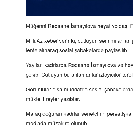
Müğənni Rəqsanə İsmayılova həyat yoldaşı Faz
Milli.Az xəbər verir ki, cütlüyün səmimi anlar
lentə alınaraq sosial şəbəkələrdə paylaşılıb.
Yayılan kadrlarda Rəqsanə İsmayılova və həya
çəkib. Cütlüyün bu anları anlar izləyicilər tər
Görüntülər qısa müddətdə sosial şəbəkələrdə y
müxtəlif rəylər yazıblar.
Maraq doğuran kadrlar sənətçinin pərəstişkar
mediada müzakirə olunub.