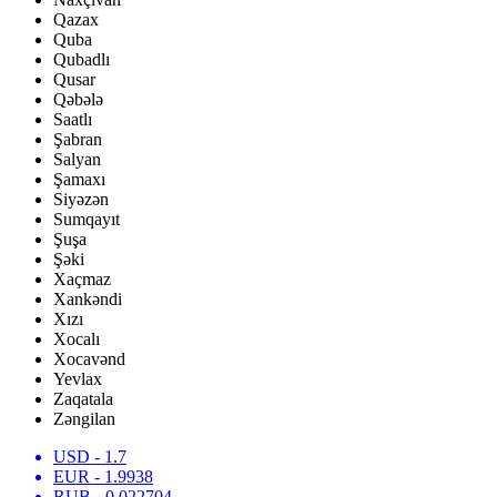
Qazax
Quba
Qubadlı
Qusar
Qəbələ
Saatlı
Şabran
Salyan
Şamaxı
Siyəzən
Sumqayıt
Şuşa
Şəki
Xaçmaz
Xankəndi
Xızı
Xocalı
Xocavənd
Yevlax
Zaqatala
Zəngilan
USD
- 1.7
EUR
- 1.9938
RUB
- 0.022704