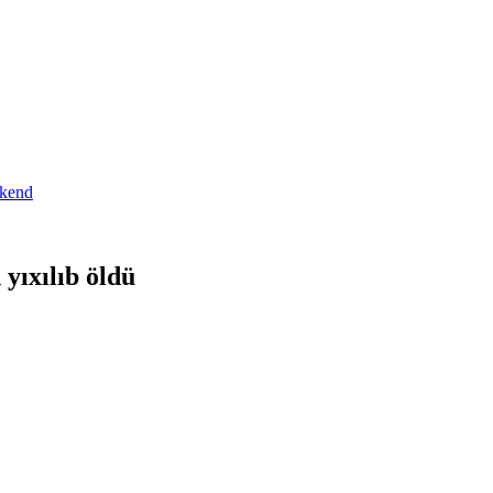
yıxılıb öldü