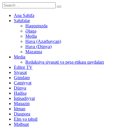
Ana Səhifə
Səhifələr
Haqqımızda
Əlaqə
Media
Hava (Azərbaycan)
Hava (Dünya)
Məzənnə
Media
Redaksiya siyasəti və peşə etikası qaydaları
Editor TV
Siyasət
Gündəm
Cəmiyyət
Dünya
Hadisə
İqtisadiyyat
Maqazin
İdman
Diaspora
Elm və təhsil
Mətbuat