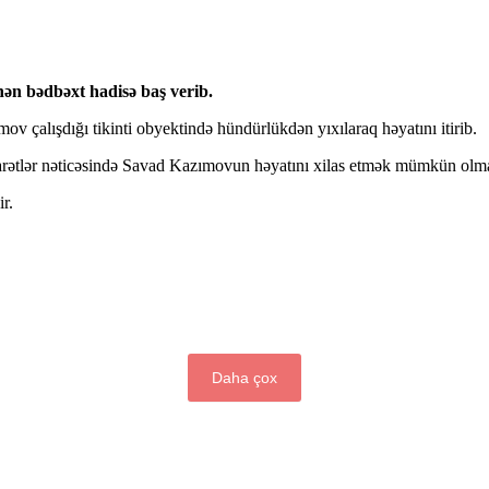
nən bədbəxt hadisə baş verib.
ov çalışdığı tikinti obyektində hündürlükdən yıxılaraq həyatını itirib.
əsarətlər nəticəsində Savad Kazımovun həyatını xilas etmək mümkün olm
r.
Daha çox