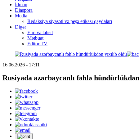
İdman
Diaspora
Media
Redaksiya siyasəti və peşə etikası qaydaları
Digər
Elm və təhsil
Mətbuat
Editor TV
16.06.2026 - 17:11
Rusiyada azərbaycanlı fəhlə hündürlükdən 