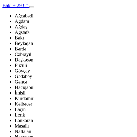
Bakı
+ 29 C°
Ağcabədi
Ağdam
Ağdaş
Ağstafa
Bakı
Beyləqan
Bərdə
Cəbrayıl
Daşkəsən
Füzuli
Göyçay
Gədəbəy
Gəncə
Hacıqabul
İmişli
Kürdəmir
Kəlbəcər
Laçın
Lerik
Lənkəran
Masallı
Naftalan
Naxçıvan