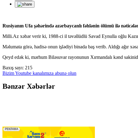
Rusiyanın Ufa şəhərində azərbaycanlı fəhlənin ölümü ilə nəticələ
Milli.Az xəbər verir ki, 1988-ci il təvəllüdlü Savad Eynulla oğlu Kazım
Məlumata görə, hadisə onun işlədiyi binada baş verib. Aldığı ağır x
Qeyd edək ki, mərhum Biləsuvar rayonunun Xırmandalı kənd sakinidi
Baxış sayı:
215
Bizim Youtube kanalımıza abunə olun
Bənzər Xəbərlər