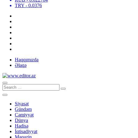
TRY
- 0.0376
Haqqımızda
Əlaqə
Siyasət
Gündəm
Cəmiyyət
Dünya
Hadisə
İqtisadiyyat
Maqazin