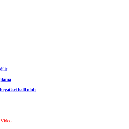
ilir
qlama
yətləri bəlli olub
– Video