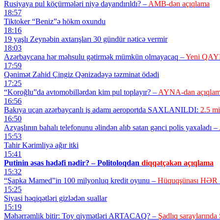
Rusiyaya pul köçürmələri niyə dayandırıldı? –
AMB-dən açıqlama
18:57
Tiktoker “Beniz”ə hökm oxundu
18:16
19 yaşlı Zeynəbin axtarışları 30 gündür nəticə vermir
18:03
Azərbaycana hər məhsulu gətirmək mümkün olmayacaq –
Yeni QA
17:59
Qənimət Zahid Çingiz Qənizadəyə təzminat ödədi
17:25
“Koroğlu”da avtomobillərdən kim pul toplayır? –
AYNA-dan açıqla
16:56
Bakıya uçan azərbaycanlı iş adamı aeroportda SAXLANILDI:
2.5 mi
16:50
Azyaşlının bahalı telefonunu əlindən alıb satan gənci polis yaxaladı –
15:53
Tahir Kərimliyə ağır itki
15:41
Putinin əsas hədəfi nədir? – Politoloqdan
diqqətçəkən açıqlama
15:32
“Şapka Mamed”in 100 milyonluq kredit oyunu –
Hüquqşünası HƏR 
15:25
Siyasi həqiqətləri gizlədən suallar
15:19
Məhərrəmlik bitir: Toy qiymətləri ARTACAQ? –
Şadlıq sarayları