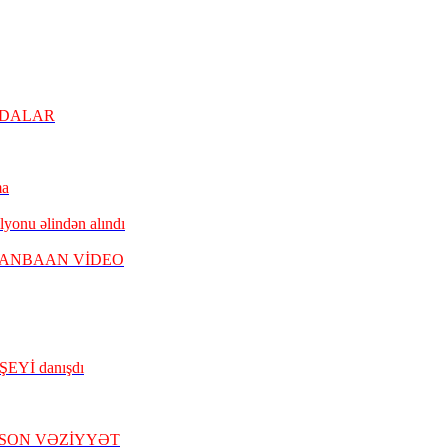
YDALAR
ma
lyonu əlindən alındı
ANBAAN VİDEO
ŞEYİ danışdı
nda SON VƏZİYYƏT