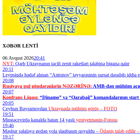
XƏBƏR LENTİ
06 Avqust 2026
20:41
NYT:
Qərb Ukraynanın təcili zenit raketləri tələbinə biganə qalır
20:11
Leypsiqdə hədəf alınan “Antonov” təyyarəsinin sursat daşıdığı iddia ed
20:08
Rusiyaya pul göndərənlərin NƏZƏRİNƏ:
AMB-dən mühüm açı
20:07
Konfrans Liqası:
“Dinamo” və “Qarabağ” komandalarının start he
20:05
Ceyhun Bayramovdan
Ukraynada mühüm görüş – FOTO
19:51
Mingəçevirdə kanalda batan 14 yaşlı
yeniyetmənin-Fotosu
19:46
Məşhur şəlaləyə gedən yola şlaqbaum qoyuldu –
Ödəniş tələb edilir 
19:17