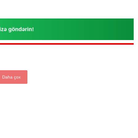
izə göndərin!
Daha çox