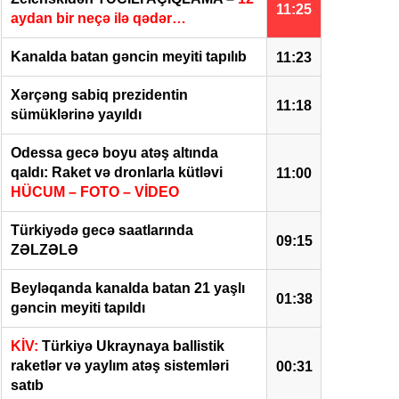
11:25
aydan bir neçə ilə qədər…
Kanalda batan gəncin meyiti tapılıb
11:23
Xərçəng sabiq prezidentin
11:18
sümüklərinə yayıldı
Odessa gecə boyu atəş altında
qaldı: Raket və dronlarla kütləvi
11:00
HÜCUM – FOTO – VİDEO
Türkiyədə gecə saatlarında
09:15
ZƏLZƏLƏ
Beyləqanda kanalda batan 21 yaşlı
01:38
gəncin meyiti tapıldı
KİV:
Türkiyə Ukraynaya ballistik
raketlər və yaylım atəş sistemləri
00:31
satıb