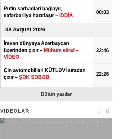
Putin sərhədləri bağlayır,
00:03
səfərbərliyə hazırlaşır –
İDDİA
08 Avqust 2026
İrəvan dünyaya Azərbaycan
üzərindən çıxır –
Mühüm etiraf –
22:46
VİDEO
Çin avtomobilləri KÜTLƏVİ sıradan
22:26
çıxır –
ŞOK SƏBƏB
Oman sahillərində yük gəmisinə
Bütün yazılar
21:55
hücum edilib
Restoran admistratoru xanım
VİDEOLAR
21:30
blogeri təhqir etdi –
VİDEO
“Azərbaycan cəmiyyəti bölgədə
formalaşmış sülh mühitində
20:57