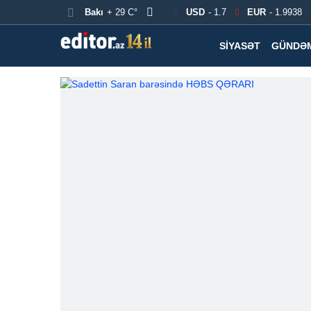
Bakı
+ 29 C°
USD
- 1.7
EUR
- 1.9938
SIYASƏT
GÜNDƏ