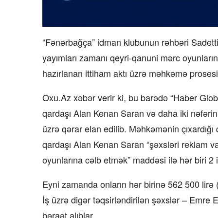
“Fənərbağça” idman klubunun rəhbəri Sadetti
yayımları zamanı qeyri-qanuni mərc oyunlarının
hazırlanan ittiham aktı üzrə məhkəmə prosesi
Oxu.Az xəbər verir ki, bu barədə “Haber Globa
qardaşı Alan Kenan Saran və daha iki nəfərin 
üzrə qərar elan edilib. Məhkəmənin çıxardığı 
qardaşı Alan Kenan Saran “şəxsləri reklam vas
oyunlarına cəlb etmək” maddəsi ilə hər biri 2
Eyni zamanda onların hər birinə 562 500 lir
İş üzrə digər təqsirləndirilən şəxslər – Emre
bəraət alıblar.