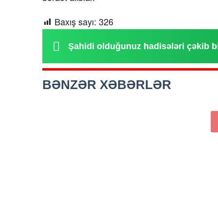
Baxış sayı:
326
Şahidi olduğunuz hadisələri çəkib b
BƏNZƏR XƏBƏRLƏR