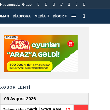
Haqqımızda
Əlaqə
DMAN
DIASPORA
MEDIA
DIGƏR
XƏBƏR LENTİ
09 Avqust 2026
Zelenskidən TƏCİLİ AÇIQLAMA –
12