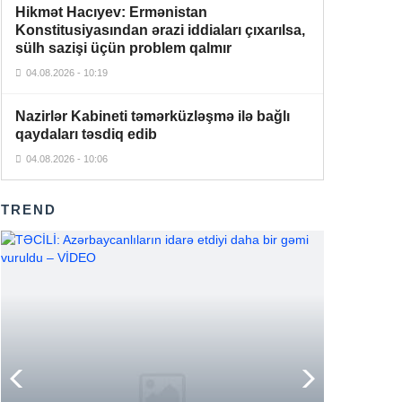
Hikmət Hacıyev: Ermənistan
Konstitusiyasından ərazi iddiaları çıxarılsa,
Nikol Paşinyan İlham Əliyevə zəng
12:44
sülh sazişi üçün problem qalmır
edib
04.08.2026 - 10:19
“Uşağınız üçün nəzarətçi tutun” –
12:33
Bağçada valideynə tələb – İDDİA
Nazirlər Kabineti təmərküzləşmə ilə bağlı
qaydaları təsdiq edib
Ravil Tağıyev vəzifəsindən azad
12:26
04.08.2026 - 10:06
edildi
Sabirabadda “Güdəcühür”,
TREND
“Beşdəli”, “Zakir” kanalları betonla
12:19
üzlənir
– 1 milyon xərclənəcək
Nikol Paşinyan Azərbaycan xalqını
təbrik etdi, Qərbi Azərbaycandan
12:14
danışdı
Səfərbərlik zamanı bu şəxslərə
toxunulmur –
ÇAĞIRIŞI OLANLAR
11:39
DİQQƏT!