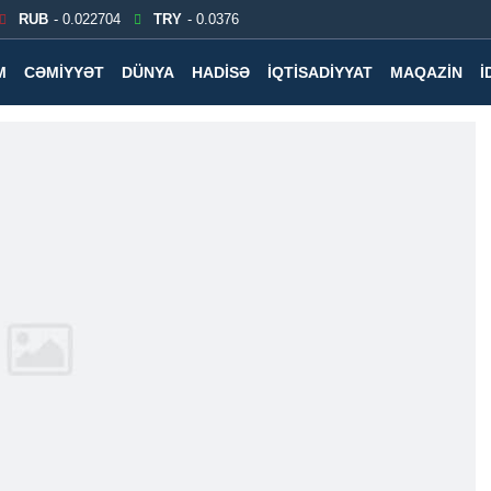
RUB
- 0.022704
TRY
- 0.0376
M
CƏMIYYƏT
DÜNYA
HADISƏ
İQTISADIYYAT
MAQAZIN
İ