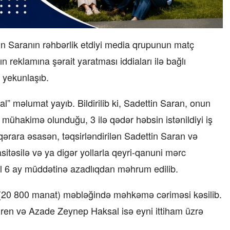
n Saranın rəhbərlik etdiyi media qrupunun matç
 reklamına şərait yaratması iddiaları ilə bağlı
 yekunlaşıb.
l” məlumat yayıb. Bildirilib ki, Sadettin Saran, onun
mühakimə olunduğu, 3 ilə qədər həbsin istənildiyi iş
qərara əsasən, təqsirləndirilən Sadettin Saran və
itəsilə və ya digər yollarla qeyri-qanuni mərc
 il 6 ay müddətinə azadlıqdan məhrum edilib.
ə (20 800 manat) məbləğində məhkəmə cəriməsi kəsilib.
 Eren və Azade Zeynep Haksal isə eyni ittiham üzrə