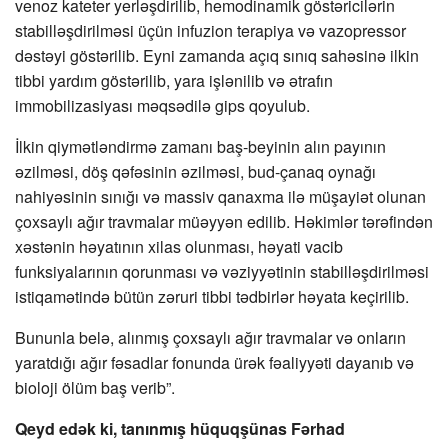
venoz kateter yerləşdirilib, hemodinamik göstəricilərin
stabilləşdirilməsi üçün infuzion terapiya və vazopressor
dəstəyi göstərilib. Eyni zamanda açıq sınıq sahəsinə ilkin
tibbi yardım göstərilib, yara işlənilib və ətrafın
immobilizasiyası məqsədilə gips qoyulub.
İlkin qiymətləndirmə zamanı baş-beyinin alın payının
əzilməsi, döş qəfəsinin əzilməsi, bud-çanaq oynağı
nahiyəsinin sınığı və massiv qanaxma ilə müşayiət olunan
çoxsaylı ağır travmalar müəyyən edilib. Həkimlər tərəfindən
xəstənin həyatının xilas olunması, həyati vacib
funksiyalarının qorunması və vəziyyətinin stabilləşdirilməsi
istiqamətində bütün zəruri tibbi tədbirlər həyata keçirilib.
Bununla belə, alınmış çoxsaylı ağır travmalar və onların
yaratdığı ağır fəsadlar fonunda ürək fəaliyyəti dayanıb və
bioloji ölüm baş verib”.
Qeyd edək ki, tanınmış hüquqşünas Fərhad