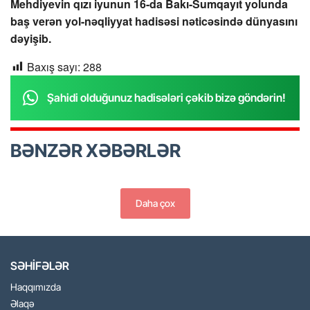
Mehdiyevin qızı iyunun 16-da Bakı-Sumqayıt yolunda
baş verən yol-nəqliyyat hadisəsi nəticəsində dünyasını
dəyişib.
Baxış sayı:
288
Şahidi olduğunuz hadisələri çəkib bizə göndərin!
BƏNZƏR XƏBƏRLƏR
Daha çox
SƏHİFƏLƏR
Haqqımızda
Əlaqə