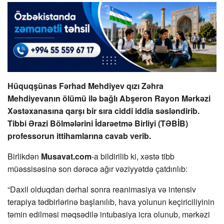
Hüquqşünas Fərhad Mehdiyev qızı Zəhra
Mehdiyevanın ölümü ilə bağlı Abşeron Rayon Mərkəzi
Xəstəxanasına qarşı bir sıra ciddi iddia səsləndirib.
Tibbi Ərazi Bölmələrini İdarəetmə Birliyi (TƏBİB)
professorun ittihamlarına cavab verib.
Birlikdən
Musavat.com
-a bildirilib ki, xəstə tibb
müəssisəsinə son dərəcə ağır vəziyyətdə çatdırılıb:
“Daxil olduqdan dərhal sonra reanimasiya və intensiv
terapiya tədbirlərinə başlanılıb, hava yolunun keçiriciliyinin
təmin edilməsi məqsədilə intubasiya icra olunub, mərkəzi