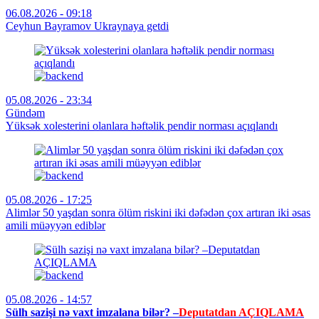
06.08.2026 - 09:18
Ceyhun Bayramov Ukraynaya getdi
05.08.2026 - 23:34
Gündəm
Yüksək xolesterini olanlara həftəlik pendir norması açıqlandı
05.08.2026 - 17:25
Alimlər 50 yaşdan sonra ölüm riskini iki dəfədən çox artıran iki əsas
amili müəyyən ediblər
05.08.2026 - 14:57
Sülh sazişi nə vaxt imzalana bilər? –
Deputatdan AÇIQLAMA