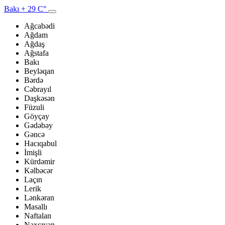
Bakı
+ 29 C°
Ağcabədi
Ağdam
Ağdaş
Ağstafa
Bakı
Beyləqan
Bərdə
Cəbrayıl
Daşkəsən
Füzuli
Göyçay
Gədəbəy
Gəncə
Hacıqabul
İmişli
Kürdəmir
Kəlbəcər
Laçın
Lerik
Lənkəran
Masallı
Naftalan
Naxçıvan