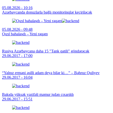
05.08.2026 - 10:16
Azərbaycanda donuzlarla bağlı monitorinqlər keçiriləcək
05.08.2026 - 09:48
Qızıl bahalaşdı – Yeni rəqəm
Rusiya Azərbaycana daha 15 "Tank qatili" göndərəcək
29.06.2017 - 17:00
“Yalnız erməni əsilli adam deyə bilər ki…” – Bəhruz Quliyev
29.06.2017 - 16:04
Bakıda yüksək vəzifəli məmur işdən çıxarıldı
29.06.2017 - 15:51