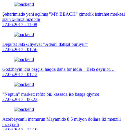
Şəhərimizdə yeni açılmış "MY BEACH" çimərlik istirahət mərkəzi
sizin xidmətinizdədir
27.06.2017 - 11:08
Deputat Jalə Əliyeva: "Adamı dəhşət bürüyür"
27.06.2017 - 01:56
Gədəbəyin icra başçısı haqda daha bir iddia – Belə deyirlər…
27.06.2017 - 01:12
"Neptun" market: rəfdə bir, kassada isə başqa qiymət
27.06.2017 - 00:23
Azərbaycanlı məmurun Mayamidə 8.5 milyon dollara iki mənzili
üzə çıxdı
24.06.2017 - 14:10