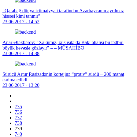
"Qarabağ dünya ictimaiyyəti tərəfindən Azərbaycanın ayrılmaz
hissəsi kimi tanınır"
23.06.2017 - 14:52
Anar Ələkbərov: "Xalqımız, xüsusilə də Bakı əhalisi bu tədbiri
böyük həvəslə gözləyir" – – MÜSAHİBƏ
23.06.2017 - 14:38
Sürücü Artur Rasizadənin kortejinə “protiv” sürdü – 200 manat
cərimə edildi
23.06.2017 - 13:20
735
736
737
738
739
740