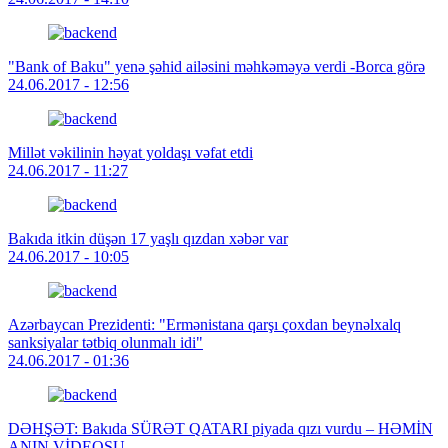
"Bank of Baku" yenə şəhid ailəsini məhkəməyə verdi -Borca görə
24.06.2017 - 12:56
Millət vəkilinin həyat yoldaşı vəfat etdi
24.06.2017 - 11:27
Bakıda itkin düşən 17 yaşlı qızdan xəbər var
24.06.2017 - 10:05
Azərbaycan Prezidenti: "Ermənistana qarşı çoxdan beynəlxalq
sanksiyalar tətbiq olunmalı idi"
24.06.2017 - 01:36
DƏHŞƏT: Bakıda SÜRƏT QATARI piyada qızı vurdu – HƏMİN
ANIN VİDEOSU