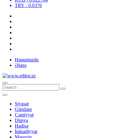
TRY
- 0.0376
Haqqımızda
Əlaqə
Siyasət
Gündəm
Cəmiyyət
Dünya
Hadisə
İqtisadiyyat
Maqazin