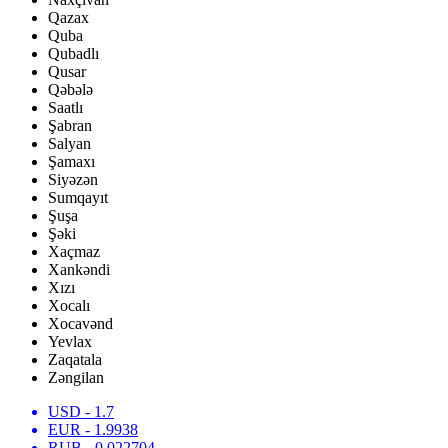
Qazax
Quba
Qubadlı
Qusar
Qəbələ
Saatlı
Şabran
Salyan
Şamaxı
Siyəzən
Sumqayıt
Şuşa
Şəki
Xaçmaz
Xankəndi
Xızı
Xocalı
Xocavənd
Yevlax
Zaqatala
Zəngilan
USD
- 1.7
EUR
- 1.9938
RUB
- 0.022704