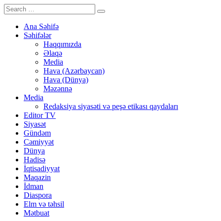
Ana Səhifə
Səhifələr
Haqqımızda
Əlaqə
Media
Hava (Azərbaycan)
Hava (Dünya)
Məzənnə
Media
Redaksiya siyasəti və peşə etikası qaydaları
Editor TV
Siyasət
Gündəm
Cəmiyyət
Dünya
Hadisə
İqtisadiyyat
Maqazin
İdman
Diaspora
Elm və təhsil
Mətbuat