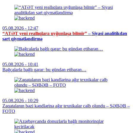
05.08.2026 - 12:47
“ATƏT yeni reallıqlara uyğunlaşa bilmir”
– Siyasi analitikdən
sərt qiymətləndirmə
05.08.2026 - 10:41
Bağçalarla bağlı qərar: bu gündən etibarən…
05.08.2026 - 10:29
Zaqatalanın bəzi kəndlərinə ağır texnikalar cəlb olundu – SƏBƏB –
FOTO