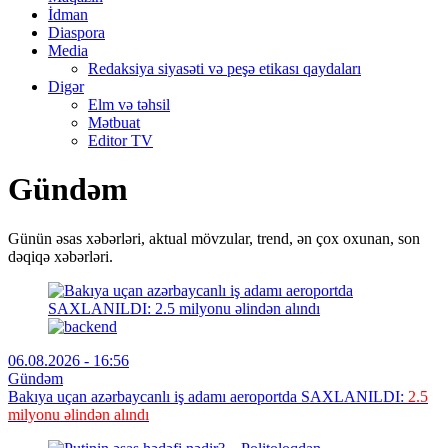
İdman
Diaspora
Media
Redaksiya siyasəti və peşə etikası qaydaları
Digər
Elm və təhsil
Mətbuat
Editor TV
Gündəm
Günün əsas xəbərləri, aktual mövzular, trend, ən çox oxunan, son
dəqiqə xəbərləri.
06.08.2026 - 16:56
Gündəm
Bakıya uçan azərbaycanlı iş adamı aeroportda SAXLANILDI:
2.5
milyonu əlindən alındı