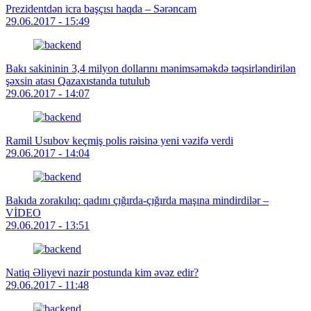
Prezidentdən icra başçısı haqda – Sərəncam
29.06.2017 - 15:49
Bakı sakininin 3,4 milyon dollarını mənimsəməkdə təqsirləndirilən
şəxsin atası Qazaxıstanda tutulub
29.06.2017 - 14:07
Ramil Usubov keçmiş polis rəisinə yeni vəzifə verdi
29.06.2017 - 14:04
Bakıda zorakılıq: qadını çığırda-çığırda maşına mindirdilər –
VİDEO
29.06.2017 - 13:51
Natiq Əliyevi nazir postunda kim əvəz edir?
29.06.2017 - 11:48