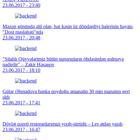
23.06.2017 - 23:40
Məzun günündə əlil olan, hər kəsin üz döndərdiyi balerinin həyatı-
"Dost məsləhəti"ndə
23.06.2017 - 20:48
"Silahlı Qüvvələrimiz bütün tapşırıqların öhdəsindən gəlməyə
qadirdir" – Zakir Həsənov
23.06.2017 - 18:10
Gülər Əhmədova banka qoyduğu əmanətin 30 min manatını geri
aldı
23.06.2017 - 17:41
Dövlət qəzeti restoranlarımızı yıxıb-sürüdü – Leş ətdən yazdı
23.06.2017 - 16:47