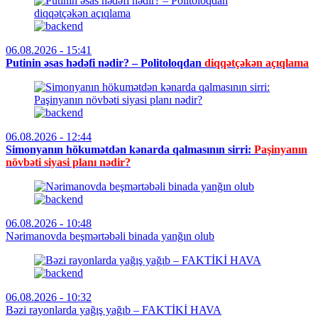
06.08.2026 - 15:41
Putinin əsas hədəfi nədir? – Politoloqdan
diqqətçəkən açıqlama
06.08.2026 - 12:44
Simonyanın hökumətdən kənarda qalmasının sirri:
Paşinyanın
növbəti siyasi planı nədir?
06.08.2026 - 10:48
Nərimanovda beşmərtəbəli binada yanğın olub
06.08.2026 - 10:32
Bəzi rayonlarda yağış yağıb – FAKTİKİ HAVA