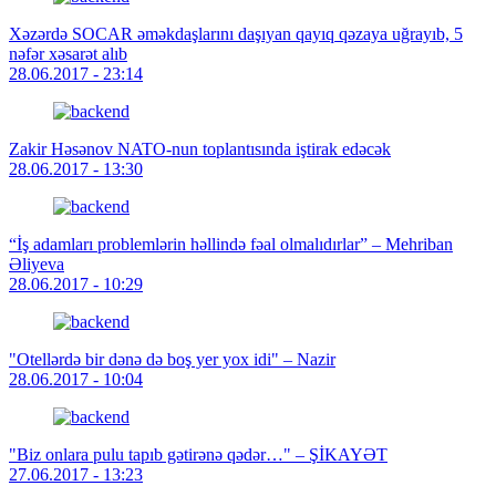
Xəzərdə SOCAR əməkdaşlarını daşıyan qayıq qəzaya uğrayıb, 5
nəfər xəsarət alıb
28.06.2017 - 23:14
Zakir Həsənov NATO-nun toplantısında iştirak edəcək
28.06.2017 - 13:30
“İş adamları problemlərin həllində fəal olmalıdırlar” – Mehriban
Əliyeva
28.06.2017 - 10:29
"Otellərdə bir dənə də boş yer yox idi" – Nazir
28.06.2017 - 10:04
"Biz onlara pulu tapıb gətirənə qədər…" – ŞİKAYƏT
27.06.2017 - 13:23