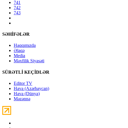
741
742
743
SƏHİFƏLƏR
Haqqımızda
Əlaqə
Media
Məxfilik Siyasəti
SÜRƏTLİ KEÇİDLƏR
Editor TV
Hava (Azərbaycan)
Hava (Dünya)
Məzənnə