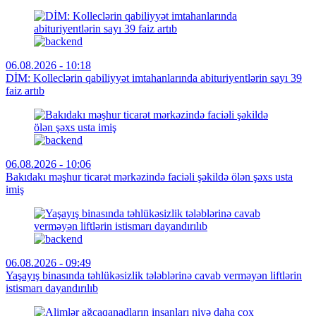
06.08.2026 - 10:18
DİM: Kolleclərin qabiliyyət imtahanlarında abituriyentlərin sayı 39
faiz artıb
06.08.2026 - 10:06
Bakıdakı məşhur ticarət mərkəzində faciəli şəkildə ölən şəxs usta
imiş
06.08.2026 - 09:49
Yaşayış binasında təhlükəsizlik tələblərinə cavab verməyən liftlərin
istismarı dayandırılıb