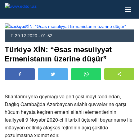
29.12.2020 - 01:52
Türkiyə XİN: “Əsas məsuliyyət
Ermənistanın üzərinə düşür”
Silahlarını yerə qoymağı və geri çəkilməyi rədd edən,
Dağlıq Qarabağda Azərbaycan silahlı qüvvələrinə qarşı
hücum həyata keçirən erməni silahlı elementlərinin
fəaliyyəti 9 Noyabr 2020-ci il tarixli üçtərəfli bəyannamə ilə
müəyyən edilmiş atəşkəs rejiminin açıq şəkildə
pozulmasına xidmət edir.