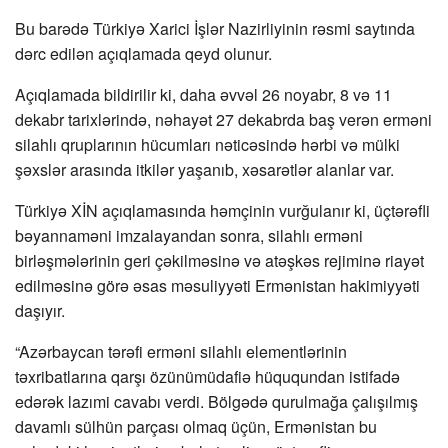
Bu barədə Türkiyə Xarici İşlər Nazirliyinin rəsmi saytında
dərc edilən açıqlamada qeyd olunur.
Açıqlamada bildirilir ki, daha əvvəl 26 noyabr, 8 və 11
dekabr tarixlərində, nəhayət 27 dekabrda baş verən erməni
silahlı qruplarının hücumları nəticəsində hərbi və mülki
şəxslər arasında itkilər yaşanıb, xəsarətlər alanlar var.
Türkiyə XİN açıqlamasında həmçinin vurğulanır ki, üçtərəfli
bəyannaməni imzalayandan sonra, silahlı erməni
birləşmələrinin geri çəkilməsinə və atəşkəs rejiminə riayət
edilməsinə görə əsas məsuliyyəti Ermənistan hakimiyyəti
daşıyır.
“Azərbaycan tərəfi erməni silahlı elementlərinin
təxribatlarına qarşı özünümüdafiə hüququndan istifadə
edərək lazımi cavabı verdi. Bölgədə qurulmağa çalışılmış
davamlı sülhün parçası olmaq üçün, Ermənistan bu