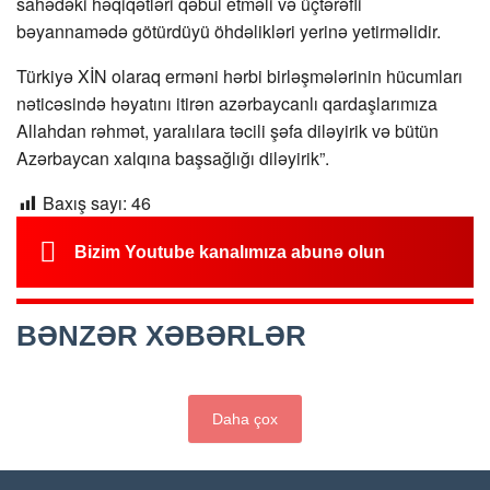
sahədəki həqiqətləri qəbul etməli və üçtərəfli
bəyannamədə götürdüyü öhdəlikləri yerinə yetirməlidir.
Türkiyə XİN olaraq erməni hərbi birləşmələrinin hücumları
nəticəsində həyatını itirən azərbaycanlı qardaşlarımıza
Allahdan rəhmət, yaralılara təcili şəfa diləyirik və bütün
Azərbaycan xalqına başsağlığı diləyirik”.
Baxış sayı:
46
Bizim Youtube kanalımıza abunə olun
BƏNZƏR XƏBƏRLƏR
Daha çox