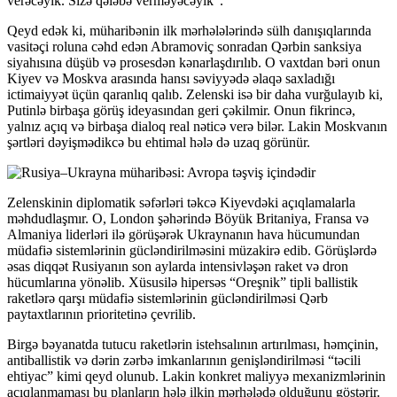
verəcəyik. Sizə qələbə verməyəcəyik”.
Qeyd edək ki, müharibənin ilk mərhələlərində sülh danışıqlarında
vasitəçi roluna cəhd edən Abramoviç sonradan Qərbin sanksiya
siyahısına düşüb və prosesdən kənarlaşdırılıb. O vaxtdan bəri onun
Kiyev və Moskva arasında hansı səviyyədə əlaqə saxladığı
ictimaiyyət üçün qaranlıq qalıb. Zelenski isə bir daha vurğulayıb ki,
Putinlə birbaşa görüş ideyasından geri çəkilmir. Onun fikrincə,
yalnız açıq və birbaşa dialoq real nəticə verə bilər. Lakin Moskvanın
şərtləri dəyişmədikcə bu ehtimal hələ də uzaq görünür.
Zelenskinin diplomatik səfərləri təkcə Kiyevdəki açıqlamalarla
məhdudlaşmır. O, London şəhərində Böyük Britaniya, Fransa və
Almaniya liderləri ilə görüşərək Ukraynanın hava hücumundan
müdafiə sistemlərinin gücləndirilməsini müzakirə edib. Görüşlərdə
əsas diqqət Rusiyanın son aylarda intensivləşən raket və dron
hücumlarına yönəlib. Xüsusilə hipersəs “Oreşnik” tipli ballistik
raketlərə qarşı müdafiə sistemlərinin gücləndirilməsi Qərb
paytaxtlarının prioritetinə çevrilib.
Birgə bəyanatda tutucu raketlərin istehsalının artırılması, həmçinin,
antiballistik və dərin zərbə imkanlarının genişləndirilməsi “təcili
ehtiyac” kimi qeyd olunub. Lakin konkret maliyyə mexanizmlərinin
açıqlanmaması bu planların hələ ilkin mərhələdə olduğunu göstərir.