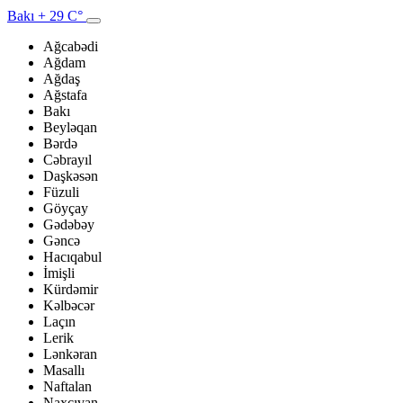
Bakı
+ 29 C°
Ağcabədi
Ağdam
Ağdaş
Ağstafa
Bakı
Beyləqan
Bərdə
Cəbrayıl
Daşkəsən
Füzuli
Göyçay
Gədəbəy
Gəncə
Hacıqabul
İmişli
Kürdəmir
Kəlbəcər
Laçın
Lerik
Lənkəran
Masallı
Naftalan
Naxçıvan