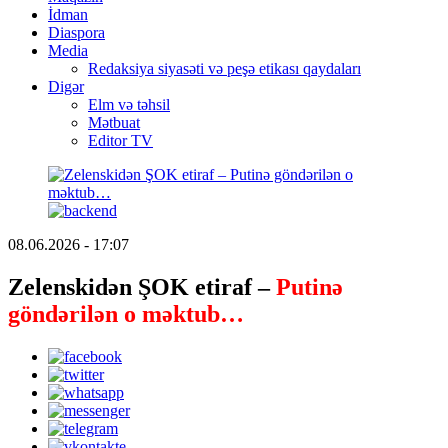
İdman
Diaspora
Media
Redaksiya siyasəti və peşə etikası qaydaları
Digər
Elm və təhsil
Mətbuat
Editor TV
08.06.2026 - 17:07
Zelenskidən ŞOK etiraf –
Putinə
göndərilən o məktub…