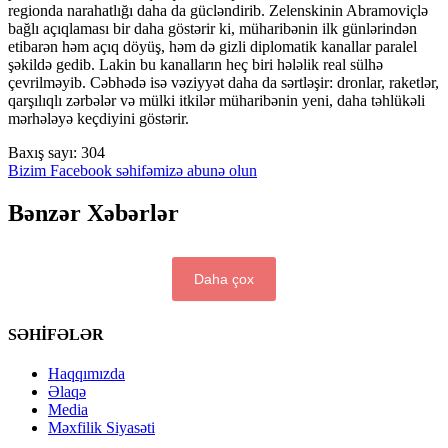
regionda narahatlığı daha da gücləndirib. Zelenskinin Abramoviçlə
bağlı açıqlaması bir daha göstərir ki, müharibənin ilk günlərindən
etibarən həm açıq döyüş, həm də gizli diplomatik kanallar paralel
şəkildə gedib. Lakin bu kanalların heç biri hələlik real sülhə
çevrilməyib. Cəbhədə isə vəziyyət daha da sərtləşir: dronlar, raketlər,
qarşılıqlı zərbələr və mülki itkilər müharibənin yeni, daha təhlükəli
mərhələyə keçdiyini göstərir.
Baxış sayı:
304
Bizim Facebook səhifəmizə abunə olun
Bənzər Xəbərlər
Daha çox
SƏHİFƏLƏR
Haqqımızda
Əlaqə
Media
Məxfilik Siyasəti