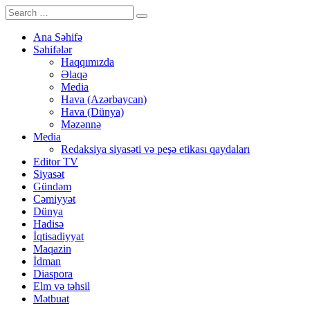
Ana Səhifə
Səhifələr
Haqqımızda
Əlaqə
Media
Hava (Azərbaycan)
Hava (Dünya)
Məzənnə
Media
Redaksiya siyasəti və peşə etikası qaydaları
Editor TV
Siyasət
Gündəm
Cəmiyyət
Dünya
Hadisə
İqtisadiyyat
Maqazin
İdman
Diaspora
Elm və təhsil
Mətbuat