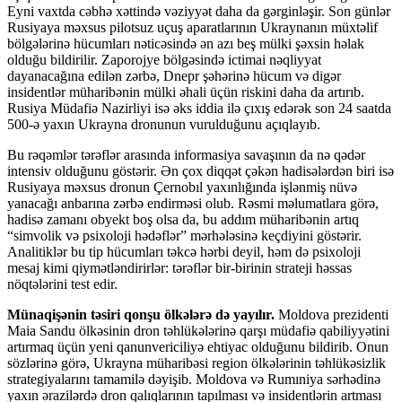
Eyni vaxtda cəbhə xəttində vəziyyət daha da gərginləşir. Son günlər
Rusiyaya məxsus pilotsuz uçuş aparatlarının Ukraynanın müxtəlif
bölgələrinə hücumları nəticəsində ən azı beş mülki şəxsin həlak
olduğu bildirilir. Zaporojye bölgəsində ictimai nəqliyyat
dayanacağına edilən zərbə, Dnepr şəhərinə hücum və digər
insidentlər müharibənin mülki əhali üçün riskini daha da artırıb.
Rusiya Müdafiə Nazirliyi isə əks iddia ilə çıxış edərək son 24 saatda
500-ə yaxın Ukrayna dronunun vurulduğunu açıqlayıb.
Bu rəqəmlər tərəflər arasında informasiya savaşının da nə qədər
intensiv olduğunu göstərir. Ən çox diqqət çəkən hadisələrdən biri isə
Rusiyaya məxsus dronun Çernobıl yaxınlığında işlənmiş nüvə
yanacağı anbarına zərbə endirməsi olub. Rəsmi məlumatlara görə,
hadisə zamanı obyekt boş olsa da, bu addım müharibənin artıq
“simvolik və psixoloji hədəflər” mərhələsinə keçdiyini göstərir.
Analitiklər bu tip hücumları təkcə hərbi deyil, həm də psixoloji
mesaj kimi qiymətləndirirlər: tərəflər bir-birinin strateji həssas
nöqtələrini test edir.
Münaqişənin təsiri qonşu ölkələrə də yayılır.
Moldova prezidenti
Maia Sandu ölkəsinin dron təhlükələrinə qarşı müdafiə qabiliyyətini
artırmaq üçün yeni qanunvericiliyə ehtiyac olduğunu bildirib. Onun
sözlərinə görə, Ukrayna müharibəsi region ölkələrinin təhlükəsizlik
strategiyalarını tamamilə dəyişib. Moldova və Rumıniya sərhədinə
yaxın ərazilərdə dron qalıqlarının tapılması və insidentlərin artması