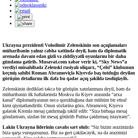
Ukrayna prezidenti Volodimir Zelenskinin son açıqlamaları
müharibənin yalnız cəbhə xəttində deyil, həm də diplomatik
arenada davam edən gizli və ziddiyyətli oyunlarını bir daha
gündəmə gətirib. Musavat.com xəbər verir ki, “Sky News”a
verdiyi müsahibədə Zelenski rusiyalı oliqarx, “Çelsi” klubunun
keçmiş sahibi Roman Abramoviçlə Kiyevdə baş tutduğu deyilən
görüşün detallarını ilk dəfə bu qədər açıq şəkildə təsdiqləyib.
Zelenskinin dedikləri təkcə bir görüşün xatırlanması deyil, həm də
müharibənin ilk həftələrində Moskva ilə Kiyev arasında “arxa
kanal” diplomatiyasının necə qurulduğuna dair mühüm bir etiraf
kimi qiymətləndirilir. Onun sözlərinə görə, Abramoviç Kiyevə
gələrək Kremlə mesaj çatdırmağı təklif edib: “Sizə birbaşa mesaj
göndərirəm, sizdən bir mesaj götürüb Putinə çatdırmaq istəyirəm”.
Lakin Ukrayna liderinin cavabı sərt olub:
“Siz bizim ərazimizdə
bizə qarşı vuruşursunuz. Biz nə geri çəkiləcəyik, nə də ərazimizi