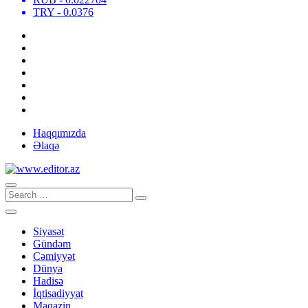
TRY
- 0.0376
Haqqımızda
Əlaqə
Siyasət
Gündəm
Cəmiyyət
Dünya
Hadisə
İqtisadiyyat
Maqazin