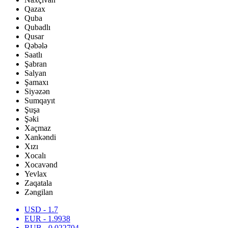
Qazax
Quba
Qubadlı
Qusar
Qəbələ
Saatlı
Şabran
Salyan
Şamaxı
Siyəzən
Sumqayıt
Şuşa
Şəki
Xaçmaz
Xankəndi
Xızı
Xocalı
Xocavənd
Yevlax
Zaqatala
Zəngilan
USD
- 1.7
EUR
- 1.9938
RUB
- 0.022704