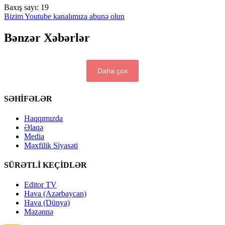
Baxış sayı:
19
Bizim Youtube kanalımıza abunə olun
Bənzər Xəbərlər
Daha çox
SƏHİFƏLƏR
Haqqımızda
Əlaqə
Media
Məxfilik Siyasəti
SÜRƏTLİ KEÇİDLƏR
Editor TV
Hava (Azərbaycan)
Hava (Dünya)
Məzənnə