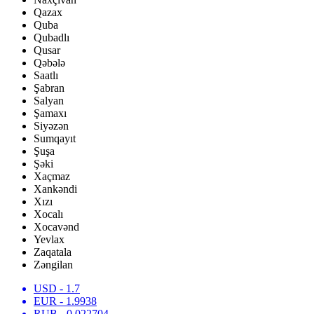
Qazax
Quba
Qubadlı
Qusar
Qəbələ
Saatlı
Şabran
Salyan
Şamaxı
Siyəzən
Sumqayıt
Şuşa
Şəki
Xaçmaz
Xankəndi
Xızı
Xocalı
Xocavənd
Yevlax
Zaqatala
Zəngilan
USD
- 1.7
EUR
- 1.9938
RUB
- 0.022704