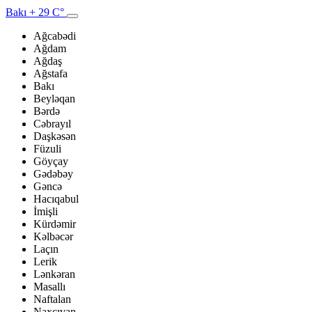
Bakı
+ 29 C°
Ağcabədi
Ağdam
Ağdaş
Ağstafa
Bakı
Beyləqan
Bərdə
Cəbrayıl
Daşkəsən
Füzuli
Göyçay
Gədəbəy
Gəncə
Hacıqabul
İmişli
Kürdəmir
Kəlbəcər
Laçın
Lerik
Lənkəran
Masallı
Naftalan
Naxçıvan