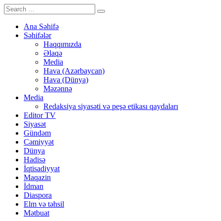
Ana Səhifə
Səhifələr
Haqqımızda
Əlaqə
Media
Hava (Azərbaycan)
Hava (Dünya)
Məzənnə
Media
Redaksiya siyasəti və peşə etikası qaydaları
Editor TV
Siyasət
Gündəm
Cəmiyyət
Dünya
Hadisə
İqtisadiyyat
Maqazin
İdman
Diaspora
Elm və təhsil
Mətbuat