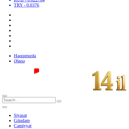
TRY
- 0.0376
Haqqımızda
Əlaqə
Siyasət
Gündəm
Cəmiyyət