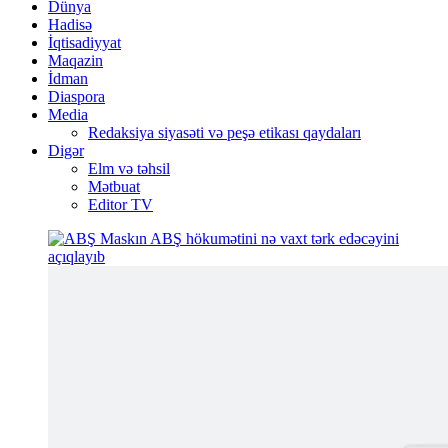
Dünya
Hadisə
İqtisadiyyat
Maqazin
İdman
Diaspora
Media
Redaksiya siyasəti və peşə etikası qaydaları
Digər
Elm və təhsil
Mətbuat
Editor TV