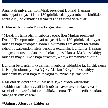
Amerikalı milyarder İlon Mask prezident Donald Trampın
müvəqqəti müşaviri kimi 130 günlük səlahiyyət müddəti bitdikdən
sonra ABŞ hökumətindəki vəzifəsindən istefa verə bilər.
Editor.az
bu barədə Bloomberg-ə istinadla yazır.
“Məsələ ilə tanış olan mənbələrə görə, İlon Maskın prezident
Donald Trampın müvəqqəti müşaviri kimi 130 günlük səlahiyyət
müddəti başa çatdıqdan sonra Hökumətin Effektivliyi İdarəsinin
rəhbəri vəzifəsindən istefa verəcəyi gözlənilir. Bu günlər Trampın
andiçmə mərasimindən ardıcıl olaraq hesablansa, Maskın səlahiyyət
müddəti mayın 30-da başa çatacaq”, – deyə ictimaiyyət bildirib.
Bununla belə, agentliyə danışan mənbələr bildiriblər ki, hələlik rəsmi
tarix təyin olunmayıb və Ağ Ev Maskın 130 günlük səlahiyyət
müddətini nə vaxt başa vuracağını müəyyənləşdirməlidir.
Nəşr onu da qeyd edir ki, Mask ABŞ-ın büdcə xərclərinin
azaldılmasına əhəmiyyətli təsir göstərməyə davam edəcək və o,
rəsmi olaraq vəzifəsini tərk etdikdən sonra “Trampın etibarlı adamı”
olmağa davam edəcək.
//Gülnarə Abasova, Editor.az