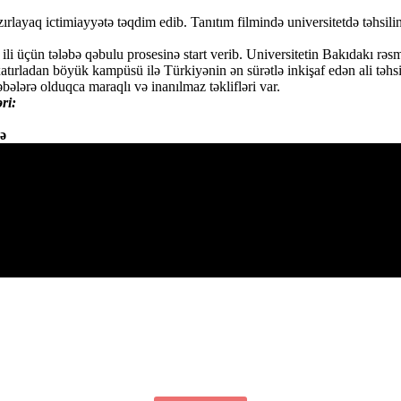
ırlayaq ictimiayyətə təqdim edib. Tanıtım filmində universitetdə təhsilin
ili üçün tələbə qəbulu prosesinə start verib. Universitetin Bakıdakı rəs
xatırladan böyük kampüsü ilə Türkiyənin ən sürətlə inkişaf edən ali təh
bələrə olduqca maraqlı və inanılmaz təklifləri var.
ri:
ə