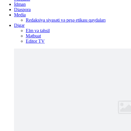
İdman
Diaspora
Media
Redaksiya siyasəti və peşə etikası qaydaları
Digər
Elm və təhsil
Mətbuat
Editor TV