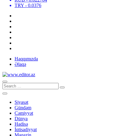
TRY
- 0.0376
Haqqımızda
Əlaqə
Siyasət
Gündəm
Cəmiyyət
Dünya
Hadisə
İqtisadiyyat
Maqazin