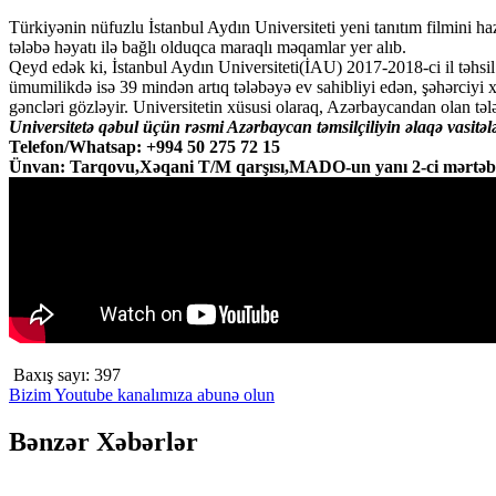
Türkiyənin nüfuzlu İstanbul Aydın Universiteti yeni tanıtım filmini haz
tələbə həyatı ilə bağlı olduqca maraqlı məqamlar yer alıb.
Qeyd edək ki, İstanbul Aydın Universiteti(İAU) 2017-2018-ci il təhsil 
ümumilikdə isə 39 mindən artıq tələbəyə ev sahibliyi edən, şəhərciyi 
gəncləri gözləyir. Universitetin xüsusi olaraq, Azərbaycandan olan tələ
Universitetə qəbul üçün rəsmi Azərbaycan təmsilçiliyin əlaqə vasitələ
Telefon/Whatsap: +994 50 275 72 15
Ünvan: Tarqovu,Xəqani T/M qarşısı,MADO-un yanı 2-ci mərtəb
Baxış sayı:
397
Bizim Youtube kanalımıza abunə olun
Bənzər Xəbərlər