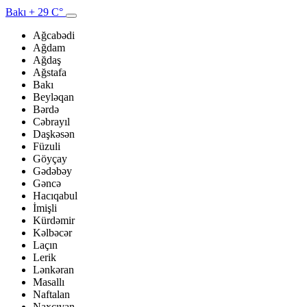
Bakı
+ 29 C°
Ağcabədi
Ağdam
Ağdaş
Ağstafa
Bakı
Beyləqan
Bərdə
Cəbrayıl
Daşkəsən
Füzuli
Göyçay
Gədəbəy
Gəncə
Hacıqabul
İmişli
Kürdəmir
Kəlbəcər
Laçın
Lerik
Lənkəran
Masallı
Naftalan
Naxçıvan