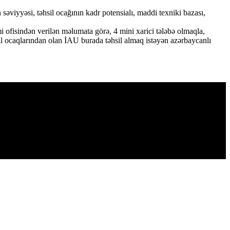
 səviyyəsi, təhsil ocağının kadr potensialı, maddi texniki bazası,
mi ofisindən verilən məlumata görə, 4 mini xarici tələbə olmaqla,
sil ocaqlarından olan İAU burada təhsil almaq istəyən azərbaycanlı