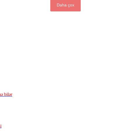
Daha çox
ə bilər
i