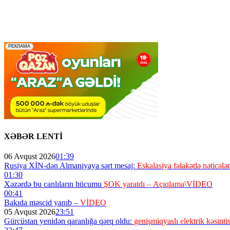
XƏBƏR LENTİ
06 Avqust 2026
01:39
Rusiya XİN-dən Almaniyaya sərt mesaj:
Eskalasiya fəlakətlə nəticələn
01:30
Xəzərdə bu canlıların hücumu
ŞOK yaratdı – Açıqlama\VİDEO
00:41
Bakıda məscid yanıb –
VİDEO
05 Avqust 2026
23:51
Gürcüstan yenidən qaranlığa qərq oldu:
genişmiqyaslı elektrik kəsintis