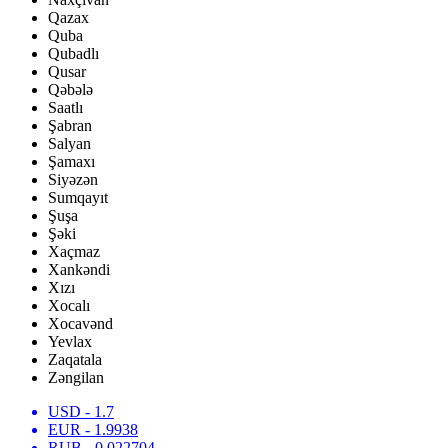
Qazax
Quba
Qubadlı
Qusar
Qəbələ
Saatlı
Şabran
Salyan
Şamaxı
Siyəzən
Sumqayıt
Şuşa
Şəki
Xaçmaz
Xankəndi
Xızı
Xocalı
Xocavənd
Yevlax
Zaqatala
Zəngilan
USD
- 1.7
EUR
- 1.9938
RUB
- 0.022704