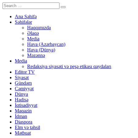
Ana Səhifə
Səhifələr
Haqqımızda
Əlaqə
Media
Hava (Azərbaycan)
Hava (Dünya)
Məzənnə
Media
Redaksiya siyasəti və peşə etikası qaydaları
Editor TV
Siyasət
Gündəm
Cəmiyyət
Dünya
Hadisə
İqtisadiyyat
Maqazin
İdman
Diaspora
Elm və təhsil
Mətbuat