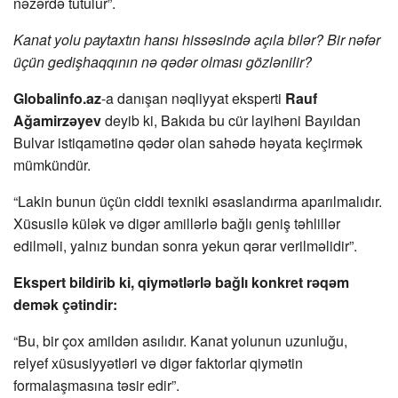
nəzərdə tutulur”.
Kanat yolu paytaxtın hansı hissəsində açıla bilər? Bir nəfər
üçün gedişhaqqının nə qədər olması gözlənilir?
Globalinfo.az
-a danışan nəqliyyat eksperti
Rauf
Ağamirzəyev
deyib ki, Bakıda bu cür layihəni Bayıldan
Bulvar istiqamətinə qədər olan sahədə həyata keçirmək
mümkündür.
“Lakin bunun üçün ciddi texniki əsaslandırma aparılmalıdır.
Xüsusilə külək və digər amillərlə bağlı geniş təhlillər
edilməli, yalnız bundan sonra yekun qərar verilməlidir”.
Ekspert bildirib ki, qiymətlərlə bağlı konkret rəqəm
demək çətindir:
“Bu, bir çox amildən asılıdır. Kanat yolunun uzunluğu,
relyef xüsusiyyətləri və digər faktorlar qiymətin
formalaşmasına təsir edir”.