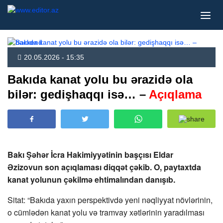
20.05.2026 - 15:35
Bakıda kanat yolu bu ərazidə ola
bilər: gedişhaqqı isə… –
Açıqlama
Bakı Şəhər İcra Hakimiyyətinin başçısı Eldar
Əzizovun son açıqlaması diqqət çəkib. O, paytaxtda
kanat yolunun çəkilmə ehtimalından danışıb.
Sitat: “Bakıda yaxın perspektivdə yeni nəqliyyat növlərinin,
o cümlədən kanat yolu və tramvay xətlərinin yaradılması