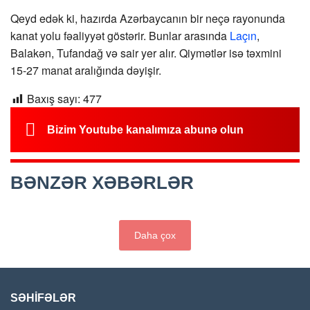
Qeyd edək ki, hazırda Azərbaycanın bir neçə rayonunda
kanat yolu fəaliyyət göstərir. Bunlar arasında
Laçın
,
Balakən, Tufandağ və sair yer alır. Qiymətlər isə təxmini
15-27 manat aralığında dəyişir.
Baxış sayı:
477
Bizim Youtube kanalımıza abunə olun
BƏNZƏR XƏBƏRLƏR
Daha çox
SƏHİFƏLƏR