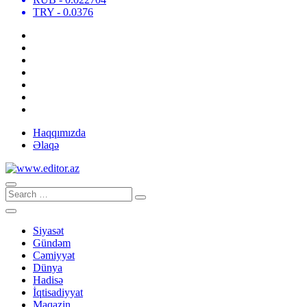
TRY
- 0.0376
Haqqımızda
Əlaqə
Siyasət
Gündəm
Cəmiyyət
Dünya
Hadisə
İqtisadiyyat
Maqazin