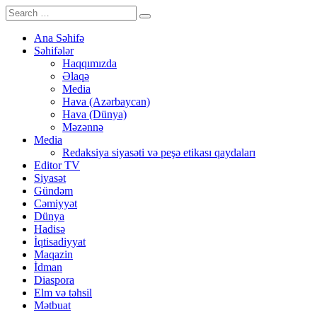
Ana Səhifə
Səhifələr
Haqqımızda
Əlaqə
Media
Hava (Azərbaycan)
Hava (Dünya)
Məzənnə
Media
Redaksiya siyasəti və peşə etikası qaydaları
Editor TV
Siyasət
Gündəm
Cəmiyyət
Dünya
Hadisə
İqtisadiyyat
Maqazin
İdman
Diaspora
Elm və təhsil
Mətbuat