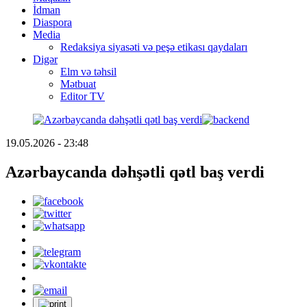
İdman
Diaspora
Media
Redaksiya siyasəti və peşə etikası qaydaları
Digər
Elm və təhsil
Mətbuat
Editor TV
19.05.2026 - 23:48
Azərbaycanda dəhşətli qətl baş verdi