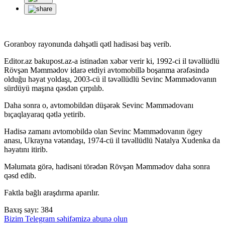
Goranboy rayonunda dəhşətli qətl hadisəsi baş verib.
Editor.az bakupost.az-a istinadən xəbər verir ki, 1992-ci il təvəllüdlü
Rövşən Məmmədov idarə etdiyi avtomobillə boşanma ərəfəsində
olduğu həyat yoldaşı, 2003-cü il təvəllüdlü Sevinc Məmmədovanın
sürdüyü maşına qəsdən çırpılıb.
Daha sonra o, avtomobildən düşərək Sevinc Məmmədovanı
bıçaqlayaraq qətlə yetirib.
Hadisə zamanı avtomobildə olan Sevinc Məmmədovanın ögey
anası, Ukrayna vətəndaşı, 1974-cü il təvəllüdlü Natalya Xudenka da
həyatını itirib.
Məlumata görə, hadisəni törədən Rövşən Məmmədov daha sonra
qəsd edib.
Faktla bağlı araşdırma aparılır.
Baxış sayı:
384
Bizim Telegram səhifəmizə abunə olun