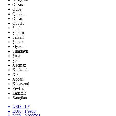
Qazax
Quba
Qubadlı
Qusar
Qəbələ
Saatlı
Şabran
Salyan
Şamaxı
Siyəzən
Sumqayıt
Şuşa
Şəki
Xaçmaz
Xankəndi
Xızı
Xocalı
Xocavənd
Yevlax
Zaqatala
Zəngilan
USD
- 1.7
EUR
- 1.9938
RUB
- 0.022704