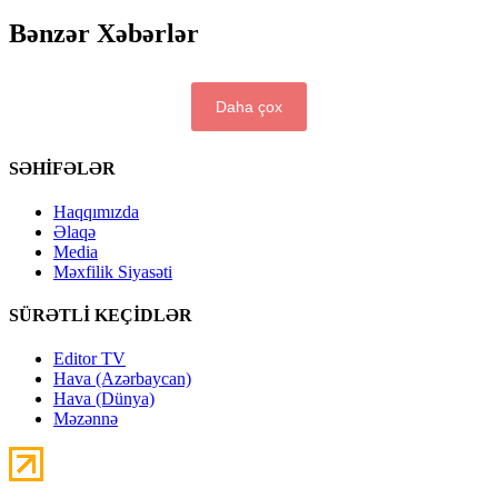
Bənzər Xəbərlər
Daha çox
SƏHİFƏLƏR
Haqqımızda
Əlaqə
Media
Məxfilik Siyasəti
SÜRƏTLİ KEÇİDLƏR
Editor TV
Hava (Azərbaycan)
Hava (Dünya)
Məzənnə