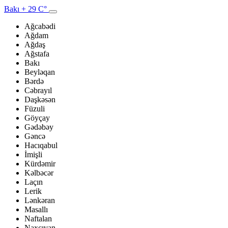
Bakı
+ 29 C°
Ağcabədi
Ağdam
Ağdaş
Ağstafa
Bakı
Beyləqan
Bərdə
Cəbrayıl
Daşkəsən
Füzuli
Göyçay
Gədəbəy
Gəncə
Hacıqabul
İmişli
Kürdəmir
Kəlbəcər
Laçın
Lerik
Lənkəran
Masallı
Naftalan
Naxçıvan