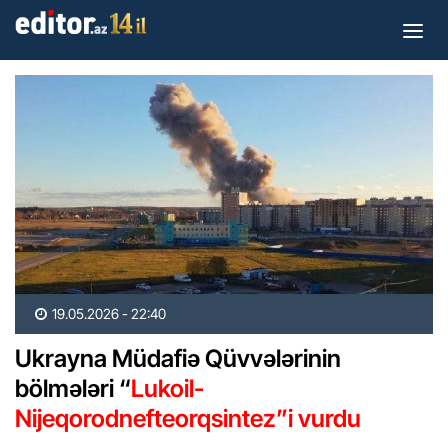
19.05.2026 - 22:40
Ukrayna Müdafiə Qüvvələrinin
bölmələri “
Lukoil-
Nijeqorodnefteorqsintez”i vurdu