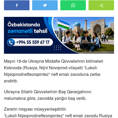
Mayın 18-də Ukrayna Müdafiə Qüvvələrinin bölmələri
Kstovoda (Rusiya, Nijni Novqorod vilayəti) “Lukoil-
Nijeqorodnefteorqsintez” neft emalı zavoduna zərbə
endirib.
Ukrayna Silahlı Qüvvələrinin Baş Qərargahının
məlumatına görə, zavodda yanğın baş verib.
Zərərin miqyası müəyyənləşdirilir.
“Lukoil-Nijeqorodnefteorqsintez” neft emalı zavodu Rusiya