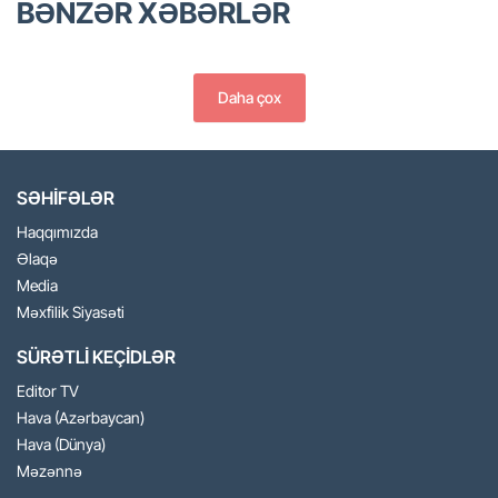
BƏNZƏR XƏBƏRLƏR
Daha çox
SƏHİFƏLƏR
Haqqımızda
Əlaqə
Media
Məxfilik Siyasəti
SÜRƏTLİ KEÇİDLƏR
Editor TV
Hava (Azərbaycan)
Hava (Dünya)
Məzənnə