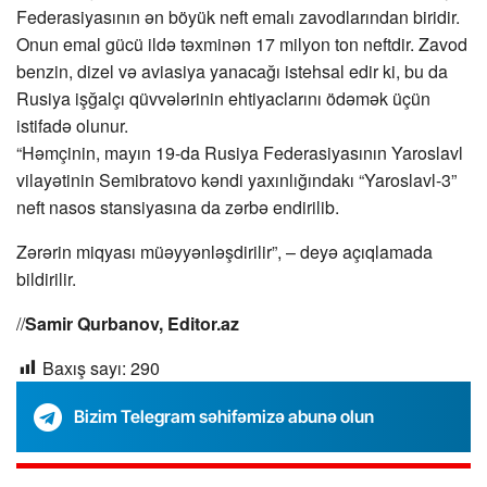
Federasiyasının ən böyük neft emalı zavodlarından biridir.
Onun emal gücü ildə təxminən 17 milyon ton neftdir. Zavod
benzin, dizel və aviasiya yanacağı istehsal edir ki, bu da
Rusiya işğalçı qüvvələrinin ehtiyaclarını ödəmək üçün
istifadə olunur.
“Həmçinin, mayın 19-da Rusiya Federasiyasının Yaroslavl
vilayətinin Semibratovo kəndi yaxınlığındakı “Yaroslavl-3”
neft nasos stansiyasına da zərbə endirilib.
Zərərin miqyası müəyyənləşdirilir”, – deyə açıqlamada
bildirilir.
//
Samir Qurbanov, Editor.az
Baxış sayı:
290
Bizim Telegram səhifəmizə abunə olun