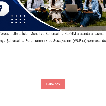
 Torpaq, İctimai İşlər, Mənzil və Şəhərsalma Nazirliyi arasında anlaş
dünya Şəhərsalma Forumunun 13-cü Sessiyasının (WUF13) çərçivəsində
Daha çox