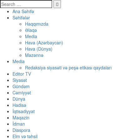
Ana Səhifə
Səhifələr
Haqqımızda
Əlaqə
Media
Hava (Azərbaycan)
Hava (Dünya)
Məzənnə
Media
Redaksiya siyasəti və peşə etikası qaydaları
Editor TV
Siyasət
Gündəm
Cəmiyyət
Dünya
Hadisə
İqtisadiyyat
Maqazin
İdman
Diaspora
Elm və təhsil