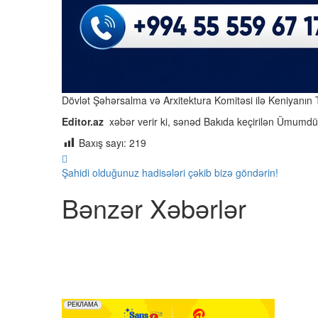
Dövlət Şəhərsalma və Arxitektura Komitəsi ilə Keniyanın
Editor.az
xəbər verir ki, sənəd Bakıda keçirilən Ümum
Baxış sayı:
219
Şahidi olduğunuz hadisələri çəkib bizə göndərin!
Bənzər Xəbərlər