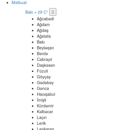
Mətbuat
Bakı
+ 29 C°
Ağcabədi
Ağdam
Ağdaş
Ağstafa
Bakı
Beyləqan
Bərdə
Cəbrayıl
Daşkəsən
Füzuli
Göyçay
Gədəbəy
Gəncə
Hacıqabul
İmişli
Kürdəmir
Kəlbəcər
Laçın
Lerik
Lənkəran