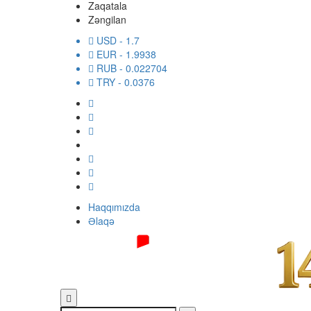
Zaqatala
Zəngilan
USD
- 1.7
EUR
- 1.9938
RUB
- 0.022704
TRY
- 0.0376
Haqqımızda
Əlaqə