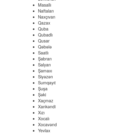
Masallı
Naftalan
Naxçıvan
Qazax
Quba
Qubadlı
Qusar
Qəbələ
Saatlı
Şabran
Salyan
Şamaxı
Siyəzən
Sumqayıt
Şuşa
Şəki
Xaçmaz
Xankəndi
Xızı
Xocalı
Xocavənd
Yevlax