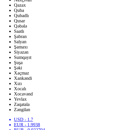
Qazax
Quba
Qubadlı
Qusar
Qəbələ
Saatlı
Şabran
Salyan
Şamaxı
Siyəzən
Sumqayıt
Şuşa
Şəki
Xaçmaz
Xankəndi
Xızı
Xocalı
Xocavənd
Yevlax
Zaqatala
Zəngilan
USD
- 1.7
EUR
- 1.9938
RUB
- 0.022704