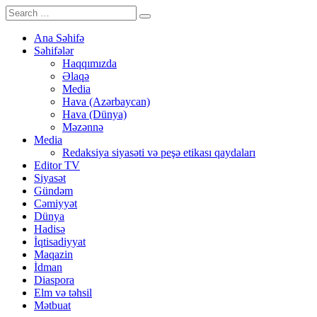
Ana Səhifə
Səhifələr
Haqqımızda
Əlaqə
Media
Hava (Azərbaycan)
Hava (Dünya)
Məzənnə
Media
Redaksiya siyasəti və peşə etikası qaydaları
Editor TV
Siyasət
Gündəm
Cəmiyyət
Dünya
Hadisə
İqtisadiyyat
Maqazin
İdman
Diaspora
Elm və təhsil
Mətbuat