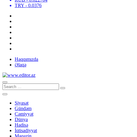
TRY
- 0.0376
Haqqımızda
Əlaqə
Siyasət
Gündəm
Cəmiyyət
Dünya
Hadisə
İqtisadiyyat
Maqazin