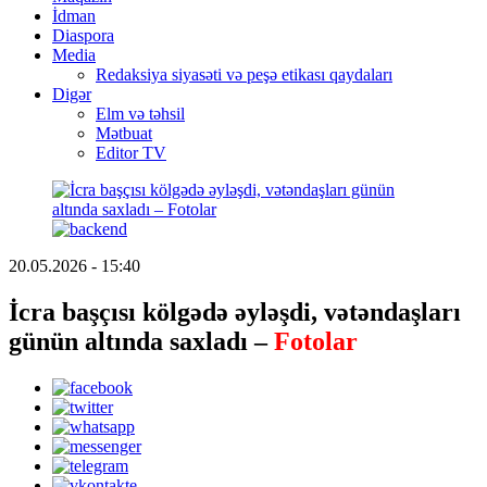
İdman
Diaspora
Media
Redaksiya siyasəti və peşə etikası qaydaları
Digər
Elm və təhsil
Mətbuat
Editor TV
20.05.2026 - 15:40
İcra başçısı kölgədə əyləşdi, vətəndaşları
günün altında saxladı –
Fotolar