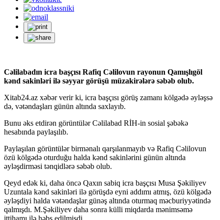
Cəlilabadın icra başçısı Rafiq Cəlilovun rayonun Qamışlıgöl
kənd sakinləri ilə səyyar görüşü müzakirələrə səbəb olub.
Xitab24.az xəbər verir ki, icra başçısı görüş zamanı kölgədə əyləşsə
də, vətəndaşları günün altında saxlayıb.
Bunu əks etdirən görüntülər Cəlilabad RİH-in sosial şəbəkə
hesabında paylaşılıb.
Paylaşılan görüntülər birmənalı qarşılanmayıb və Rafiq Cəlilovun
özü kölgədə oturduğu halda kənd sakinlərini günün altında
əyləşdirməsi tənqidlərə səbəb olub.
Qeyd edək ki, daha öncə Qaxın sabiq icra başçısı Musa Şəkiliyev
Uzuntala kənd sakinləri ilə görüşdə eyni addımı atmış, özü kölgədə
əyləşdiyi halda vətəndaşlar günəş altında oturmaq məcburiyyətində
qalmışdı. M.Şəkiliyev daha sonra külli miqdarda mənimsəmə
ittihamı ilə həbs edilmişdi.