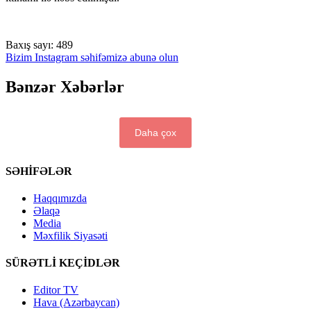
Baxış sayı:
489
Bizim Instagram səhifəmizə abunə olun
Bənzər Xəbərlər
Daha çox
SƏHİFƏLƏR
Haqqımızda
Əlaqə
Media
Məxfilik Siyasəti
SÜRƏTLİ KEÇİDLƏR
Editor TV
Hava (Azərbaycan)