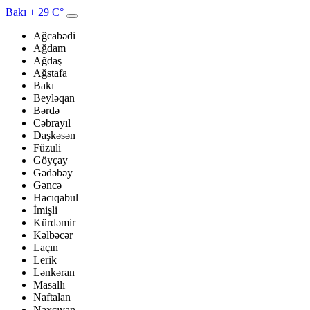
Bakı
+ 29 C°
Ağcabədi
Ağdam
Ağdaş
Ağstafa
Bakı
Beyləqan
Bərdə
Cəbrayıl
Daşkəsən
Füzuli
Göyçay
Gədəbəy
Gəncə
Hacıqabul
İmişli
Kürdəmir
Kəlbəcər
Laçın
Lerik
Lənkəran
Masallı
Naftalan
Naxçıvan