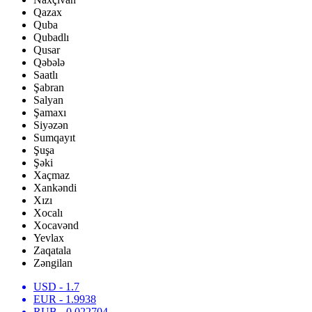
Qazax
Quba
Qubadlı
Qusar
Qəbələ
Saatlı
Şabran
Salyan
Şamaxı
Siyəzən
Sumqayıt
Şuşa
Şəki
Xaçmaz
Xankəndi
Xızı
Xocalı
Xocavənd
Yevlax
Zaqatala
Zəngilan
USD
- 1.7
EUR
- 1.9938
RUB
- 0.022704