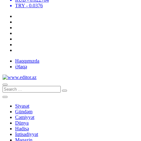
TRY
- 0.0376
Haqqımızda
Əlaqə
Siyasət
Gündəm
Cəmiyyət
Dünya
Hadisə
İqtisadiyyat
Maqazin