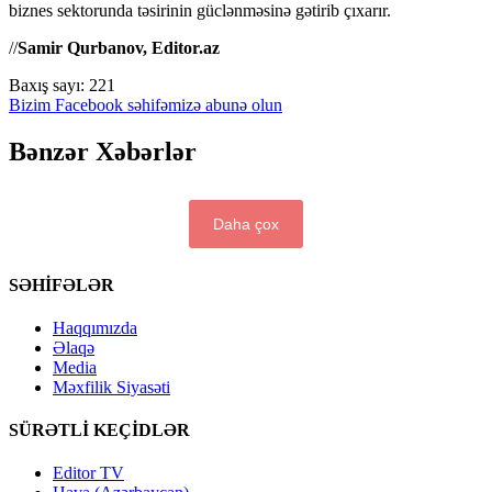
biznes sektorunda təsirinin güclənməsinə gətirib çıxarır.
//
Samir Qurbanov, Editor.az
Baxış sayı:
221
Bizim Facebook səhifəmizə abunə olun
Bənzər Xəbərlər
Daha çox
SƏHİFƏLƏR
Haqqımızda
Əlaqə
Media
Məxfilik Siyasəti
SÜRƏTLİ KEÇİDLƏR
Editor TV