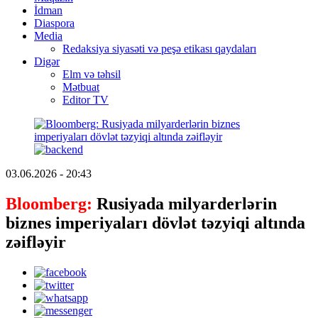
İdman
Diaspora
Media
Redaksiya siyasəti və peşə etikası qaydaları
Digər
Elm və təhsil
Mətbuat
Editor TV
03.06.2026 - 20:43
Bloomberg:
Rusiyada milyarderlərin
biznes imperiyaları dövlət təzyiqi altında
zəifləyir