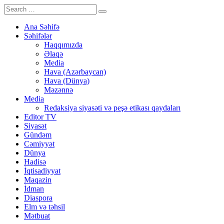
Ana Səhifə
Səhifələr
Haqqımızda
Əlaqə
Media
Hava (Azərbaycan)
Hava (Dünya)
Məzənnə
Media
Redaksiya siyasəti və peşə etikası qaydaları
Editor TV
Siyasət
Gündəm
Cəmiyyət
Dünya
Hadisə
İqtisadiyyat
Maqazin
İdman
Diaspora
Elm və təhsil
Mətbuat