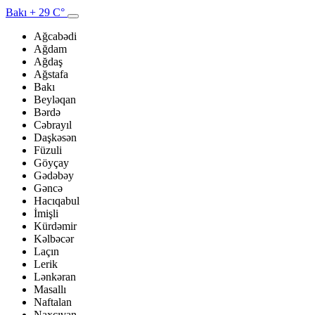
Bakı
+ 29 C°
Ağcabədi
Ağdam
Ağdaş
Ağstafa
Bakı
Beyləqan
Bərdə
Cəbrayıl
Daşkəsən
Füzuli
Göyçay
Gədəbəy
Gəncə
Hacıqabul
İmişli
Kürdəmir
Kəlbəcər
Laçın
Lerik
Lənkəran
Masallı
Naftalan
Naxçıvan