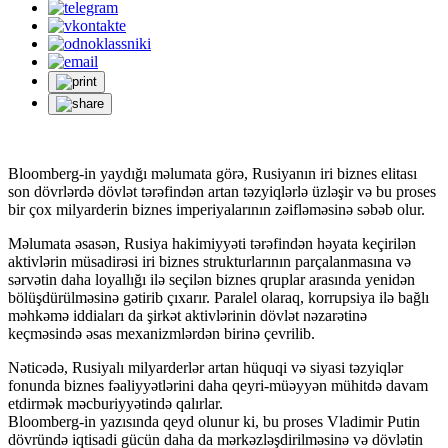
Bloomberg-in yaydığı məlumata görə, Rusiyanın iri biznes elitası
son dövrlərdə dövlət tərəfindən artan təzyiqlərlə üzləşir və bu proses
bir çox milyarderin biznes imperiyalarının zəifləməsinə səbəb olur.
Məlumata əsasən, Rusiya hakimiyyəti tərəfindən həyata keçirilən
aktivlərin müsadirəsi iri biznes strukturlarının parçalanmasına və
sərvətin daha loyallığı ilə seçilən biznes qruplar arasında yenidən
bölüşdürülməsinə gətirib çıxarır. Paralel olaraq, korrupsiya ilə bağlı
məhkəmə iddiaları da şirkət aktivlərinin dövlət nəzarətinə
keçməsində əsas mexanizmlərdən birinə çevrilib.
Nəticədə, Rusiyalı milyarderlər artan hüquqi və siyasi təzyiqlər
fonunda biznes fəaliyyətlərini daha qeyri-müəyyən mühitdə davam
etdirmək məcburiyyətində qalırlar.
Bloomberg-in yazısında qeyd olunur ki, bu proses Vladimir Putin
dövründə iqtisadi gücün daha da mərkəzləşdirilməsinə və dövlətin