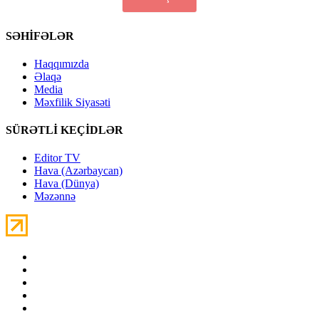
SƏHİFƏLƏR
Haqqımızda
Əlaqə
Media
Məxfilik Siyasəti
SÜRƏTLİ KEÇİDLƏR
Editor TV
Hava (Azərbaycan)
Hava (Dünya)
Məzənnə