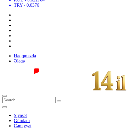
TRY
- 0.0376
Haqqımızda
Əlaqə
Siyasət
Gündəm
Cəmiyyət