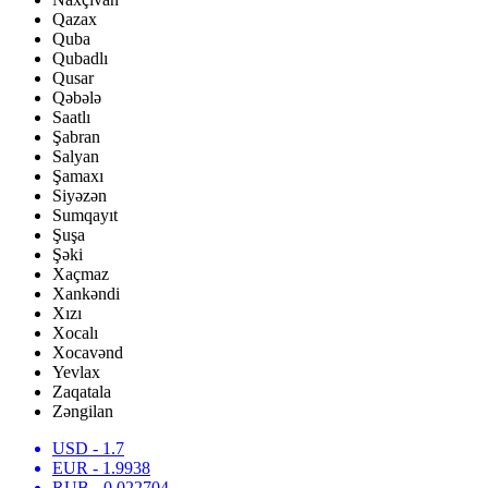
Qazax
Quba
Qubadlı
Qusar
Qəbələ
Saatlı
Şabran
Salyan
Şamaxı
Siyəzən
Sumqayıt
Şuşa
Şəki
Xaçmaz
Xankəndi
Xızı
Xocalı
Xocavənd
Yevlax
Zaqatala
Zəngilan
USD
- 1.7
EUR
- 1.9938
RUB
- 0.022704