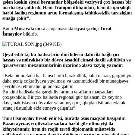
gələn kəskin siyasi bəyanatlar bölgədəki vəziyyəti çox həssas bir
mərhələyə çatdırıb. Həm Trampın ittihamları, həm də qarşılıqlı
hərbi fəallıq regionun artıq formalaşmış təhlükəsizlik tarazlığını
sınağa çəkir”.
Bunu
Musavat.com
-a açıqlamasında
siyasi şərhçi Tural
İsmayılov
bildirib.
Qeyd edib ki, bu hadisələrin dini liderin dəfni ilə bağlı çox
həssas və mürəkkəb bir dövrə təsadüf etməsi daxili sabitliyin və
qərarvermə mexanizmlərinin üzərində əlavə təzyiq yaradır:
“Belə bir ərəfədə hər hansı hərbi hərəkətlilik, təbii olaraq, gərginliyin
daha geniş coğrafiyaya yayılması və uzunmüddətli bir münaqişəyə
çevrilməsi ehtimalını gündəmə gətirir.
​Bu kimi hadisələrdə gərginliyi artıran tərəflərin məqsədləri
çoxşaxəlidir. Bir çox hallarda regional güc balansını öz xeyrinə
dəyişmək istəyən qüvvələr yaranmış qarışıqlıqdan istifadə edərək
strateji üstünlük əldə etməyə çalışırlar”.
Tural İsmayılov hesab edir ki, burada əsas məqsəd başqadır.
Bəzən ayrı-ayrı qüvvələr sadəcə hərbi güc nümayişi ilə
kifayətlənmir, həm də rəqib tərəfi diplomatik müstəvidə
zəiflətmək və ya onun daxili sabitliyini sarsıtmaq niyyəti daşıya