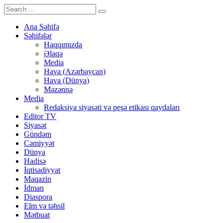
Ana Səhifə
Səhifələr
Haqqımızda
Əlaqə
Media
Hava (Azərbaycan)
Hava (Dünya)
Məzənnə
Media
Redaksiya siyasəti və peşə etikası qaydaları
Editor TV
Siyasət
Gündəm
Cəmiyyət
Dünya
Hadisə
İqtisadiyyat
Maqazin
İdman
Diaspora
Elm və təhsil
Mətbuat