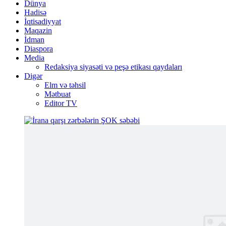
Dünya
Hadisə
İqtisadiyyat
Maqazin
İdman
Diaspora
Media
Redaksiya siyasəti və peşə etikası qaydaları
Digər
Elm və təhsil
Mətbuat
Editor TV