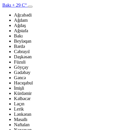
Bakı
+ 29 C°
Ağcabədi
Ağdam
Ağdaş
Ağstafa
Bakı
Beyləqan
Bərdə
Cəbrayıl
Daşkəsən
Füzuli
Göyçay
Gədəbəy
Gəncə
Hacıqabul
İmişli
Kürdəmir
Kəlbəcər
Laçın
Lerik
Lənkəran
Masallı
Naftalan
Naxçıvan