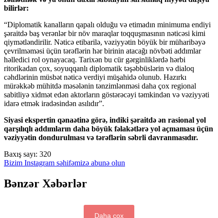
bilirlər:
“Diplomatik kanalların qapalı olduğu və etimadın minimuma endiyi
şəraitdə baş verənlər bir növ maraqlar toqquşmasının nəticəsi kimi
qiymətləndirilir. ​Nəticə etibarilə, vəziyyətin böyük bir müharibəyə
çevrilməməsi üçün tərəflərin hər birinin atacağı növbəti addımlar
həlledici rol oynayacaq. Tarixən bu cür gərginliklərdə hərbi
ritorikadan çox, soyuqqanlı diplomatik təşəbbüslərin və dialoq
cəhdlərinin müsbət nəticə verdiyi müşahidə olunub. Hazırkı
mürəkkəb mühitdə məsələnin tənzimlənməsi daha çox regional
sabitliyə xidmət edən aktorların göstərəcəyi təmkindən və vəziyyəti
idarə etmək iradəsindən asılıdır”.
Siyasi ekspertin qənaətinə görə, indiki şəraitdə ən rasional yol
qarşılıqlı addımların daha böyük fəlakətlərə yol açmaması üçün
vəziyyətin dondurulması və tərəflərin səbrli davranmasıdır.
Baxış sayı:
320
Bizim Instagram səhifəmizə abunə olun
Bənzər Xəbərlər
Daha çox