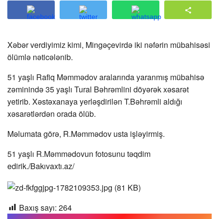
Xəbər verdiyimiz kimi, Mingəçevirdə iki nəfərin mübahisəsi
ölümlə nəticələnib.
51 yaşlı Rafiq Məmmədov aralarında yaranmış mübahisə
zəminində 35 yaşlı Tural Bəhrəmlini döyərək xəsarət
yetirib. Xəstəxanaya yerləşdirilən T.Bəhrəmli aldığı
xəsarətlərdən orada ölüb.
Məlumata görə, R.Məmmədov usta işləyirmiş.
51 yaşlı R.Məmmədovun fotosunu təqdim
edirik./Bakıvaxtı.az/
Baxış sayı:
264