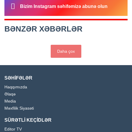
Bizim Instagram səhifəmizə abunə olun
BƏNZƏR XƏBƏRLƏR
Daha çox
SƏHİFƏLƏR
Haqqımızda
Əlaqə
Media
Məxfilik Siyasəti
SÜRƏTLİ KEÇİDLƏR
Editor TV