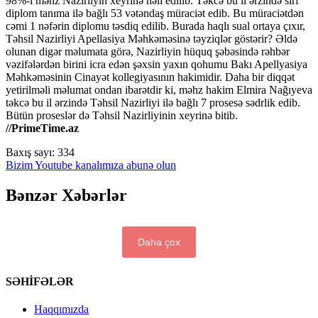
98%-i məhz Nazirliyin xeyrinə həll edilib. Təkcə bu il ərzində sırf
diplom tanıma ilə bağlı 53 vətəndaş müraciət edib. Bu müraciətdən
cəmi 1 nəfərin diplomu təsdiq edilib. Burada haqlı sual ortaya çıxır,
Təhsil Nazirliyi Apellasiya Məhkəməsinə təyziqlər göstərir? Əldə
olunan digər məlumata görə, Nazirliyin hüquq şəbəsində rəhbər
vəzifələrdən birini icra edən şəxsin yaxın qohumu Bakı Apellyasiya
Məhkəməsinin Cinayət kollegiyasının hakimidir. Daha bir diqqət
yetirilməli məlumat ondan ibarətdir ki, məhz hakim Elmira Nağıyeva
təkcə bu il ərzində Təhsil Nazirliyi ilə bağlı 7 prosesə sədrlik edib.
Bütün proseslər də Təhsil Nazirliyinin xeyrinə bitib.
//PrimeTime.az
Baxış sayı:
334
Bizim Youtube kanalımıza abunə olun
Bənzər Xəbərlər
Daha çox
SƏHİFƏLƏR
Haqqımızda