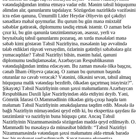
vətəndaşlığımdan imtina etməyə vadar edir. Mənim təhsil hüququmu
əlimdən alır, qanunlarımı tapdalayır. Sözügedən nazirlikdə vəzifəsini
icra edən qanuna, Ümumilli Lider Heydər Əliyevin qol çəkdiyi
sənədlərə məhəl qoymurlar. Bu qurum bu gün mənə müxtəlif
səbəblər gətirərək, diplomumu təsdiq etmək istəmir. O zaman belə
çıxır ki, bu gün qanunla tənzimlənməyən, əsassız, yerli və
beynəlxalq təhsil qanunlarını pozaraq, ən xırda məsələləri mənə
səbəb kimi göstərən Təhsil Nazirliyinə, məsələnin lap əvvəlində
tələb etdikləri rüşvəti versəydim, özlərinin gətirdiyi səbəbələrə göz
yumacaqdılar? Təhsil Nazirliyi bilsin, mənim halal, qanuni
diplomumu təsdiqləməsələr, Azərbaycan Respublikasının
vətəndaşlığından imtina edəcəyəm. Bu zaman məsələ ölkə başçısı,
cənab İlham Əliyevə çatacaq. O zaman bu qurumun başında
oturanlar nə cavab verəcək? Vətənini, ölkəsini sevən, təhsil almaq
hüququna malik vətəndaşı bezdirib, ölkədən qaçırtmaq istəyirsiz?”.
Şikayətçi Təhsil Nazirliyinin onun şəxsi məlumatlarını Azərbaycan
Respublikası Daxili İşlər Nazirliyindən əldə etdiyini deyib. Yəni,
Gömrük İdarəsi O.Məmmədlinin ölkədən giriş-çıxışı haqda tam
məlumatı Təhsil Nazirliyinin əməkdaşlarına təqdim edib. Məsələ ilə
bağlı Nazirliyin nümayəndəsi qeyd edib ki, bu ekspertiza qaydası ilə
tənzimlənir və nazirliyin buna hüququ çatır. Ancaq Təhsil
Nazirliyinin Nizamnaməsində sözügedən maddə qeyd edilməyib. O.
Məmmədli bu məsələyə də münasibət bildirib: “Təhsil Nazirliyi
Nizamnaməsində vətəndaşın şəxsi məlumatını əldə etmək barədə
heç bir məlumat yerləşdirməyib. Sənət tanıma ekspertiza