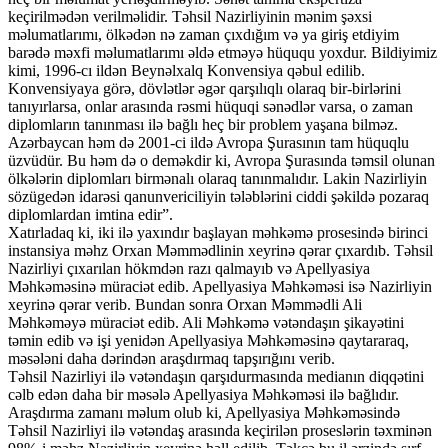
keçirilmədən verilməlidir. Təhsil Nazirliyinin mənim şəxsi
məlumatlarımı, ölkədən nə zaman çıxdığım və ya giriş etdiyim
barədə məxfi məlumatlarımı əldə etməyə hüququ yoxdur. Bildiyimiz
kimi, 1996-cı ildən Beynəlxalq Konvensiya qəbul edilib.
Konvensiyaya görə, dövlətlər əgər qarşılıqlı olaraq bir-birlərini
tanıyırlarsa, onlar arasında rəsmi hüquqi sənədlər varsa, o zaman
diplomların tanınması ilə bağlı heç bir problem yaşana bilməz.
Azərbaycan həm də 2001-ci ildə Avropa Şurasının tam hüquqlu
üzvüdür. Bu həm də o deməkdir ki, Avropa Şurasında təmsil olunan
ölkələrin diplomları birmənalı olaraq tanınmalıdır. Lakin Nazirliyin
sözügedən idarəsi qanunvericiliyin tələblərini ciddi şəkildə pozaraq
diplomlardan imtina edir”.
Xatırladaq ki, iki ilə yaxındır başlayan məhkəmə prosesində birinci
instansiya məhz Orxan Məmmədlinin xeyrinə qərar çıxardıb. Təhsil
Nazirliyi çıxarılan hökmdən razı qalmayıb və Apellyasiya
Məhkəməsinə müraciət edib. Apellyasiya Məhkəməsi isə Nazirliyin
xeyrinə qərar verib. Bundan sonra Orxan Məmmədli Ali
Məhkəməyə müraciət edib. Ali Məhkəmə vətəndaşın şikayətini
təmin edib və işi yenidən Apellyasiya Məhkəməsinə qaytararaq,
məsələni daha dərindən araşdırmaq tapşırığını verib.
Təhsil Nazirliyi ilə vətəndaşın qarşıdurmasında medianın diqqətini
cəlb edən daha bir məsələ Apellyasiya Məhkəməsi ilə bağlıdır.
Araşdırma zamanı məlum olub ki, Apellyasiya Məhkəməsində
Təhsil Nazirliyi ilə vətəndaş arasında keçirilən proseslərin təxminən