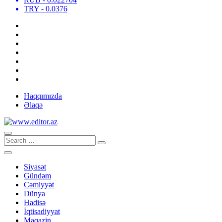
TRY
- 0.0376
Haqqımızda
Əlaqə
Siyasət
Gündəm
Cəmiyyət
Dünya
Hadisə
İqtisadiyyat
Maqazin