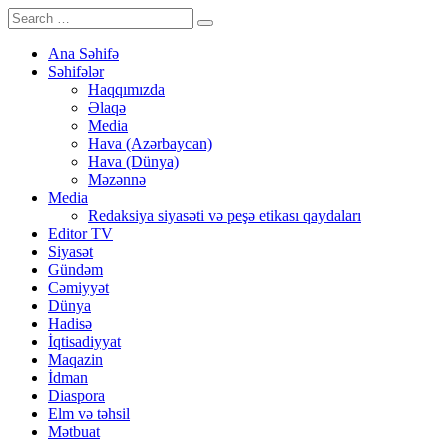
Ana Səhifə
Səhifələr
Haqqımızda
Əlaqə
Media
Hava (Azərbaycan)
Hava (Dünya)
Məzənnə
Media
Redaksiya siyasəti və peşə etikası qaydaları
Editor TV
Siyasət
Gündəm
Cəmiyyət
Dünya
Hadisə
İqtisadiyyat
Maqazin
İdman
Diaspora
Elm və təhsil
Mətbuat