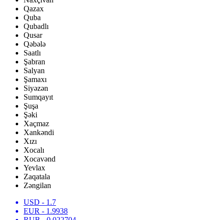
Qazax
Quba
Qubadlı
Qusar
Qəbələ
Saatlı
Şabran
Salyan
Şamaxı
Siyəzən
Sumqayıt
Şuşa
Şəki
Xaçmaz
Xankəndi
Xızı
Xocalı
Xocavənd
Yevlax
Zaqatala
Zəngilan
USD
- 1.7
EUR
- 1.9938
RUB
- 0.022704