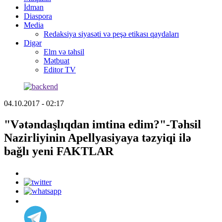
İdman
Diaspora
Media
Redaksiya siyasəti və peşə etikası qaydaları
Digər
Elm və təhsil
Mətbuat
Editor TV
04.10.2017 - 02:17
"Vətəndaşlıqdan imtina edim?"-Təhsil
Nazirliyinin Apellyasiyaya təzyiqi ilə
bağlı yeni FAKTLAR