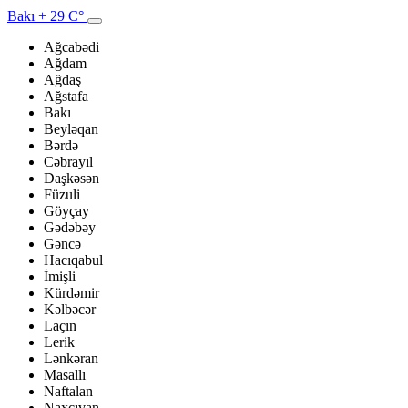
Bakı
+ 29 C°
Ağcabədi
Ağdam
Ağdaş
Ağstafa
Bakı
Beyləqan
Bərdə
Cəbrayıl
Daşkəsən
Füzuli
Göyçay
Gədəbəy
Gəncə
Hacıqabul
İmişli
Kürdəmir
Kəlbəcər
Laçın
Lerik
Lənkəran
Masallı
Naftalan
Naxçıvan