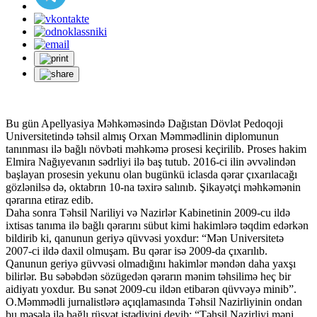
Bu gün Apellyasiya Məhkəməsində Dağıstan Dövlət Pedoqoji
Universitetində təhsil almış Orxan Məmmədlinin diplomunun
tanınması ilə bağlı növbəti məhkəmə prosesi keçirilib. Proses hakim
Elmira Nağıyevanın sədrliyi ilə baş tutub. 2016-ci ilin əvvəlindən
başlayan prosesin yekunu olan bugünkü iclasda qərar çıxarılacağı
gözlənilsə də, oktabrın 10-na təxirə salınıb. Şikayətçi məhkəmənin
qərarına etiraz edib.
Daha sonra Təhsil Nariliyi və Nazirlər Kabinetinin 2009-cu ildə
ixtisas tanıma ilə bağlı qərarını sübut kimi hakimlərə təqdim edərkən
bildirib ki, qanunun geriyə qüvvəsi yoxdur: “Mən Universitetə
2007-ci ildə daxil olmuşam. Bu qərar isə 2009-da çıxarılıb.
Qanunun geriyə güvvəsi olmadığını hakimlər məndən daha yaxşı
bilirlər. Bu səbəbdən sözügedən qərarın mənim təhsilimə heç bir
aidiyatı yoxdur. Bu sənət 2009-cu ildən etibarən qüvvəyə minib”.
O.Məmmədli jurnalistlərə açıqlamasında Təhsil Nazirliyinin ondan
bu məsələ ilə bağlı rüşvət istədiyini deyib: “Təhsil Nazirliyi məni